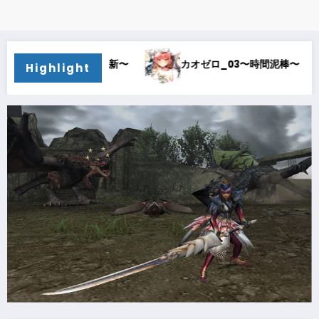
カオゼロ_03〜時間泥棒〜
カオゼロ_02〜オルレア考察
Highlight