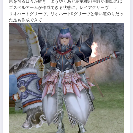
尾を切る日々が続き、ようやくあと鳥竜種の重殻が1個出れば
ゴスペルアームが作成できる状態に。レイアグリーヴ →
リオハートグリーヴ、リオハートRグリーヴと辛い道のりだっ
た足も作成できて