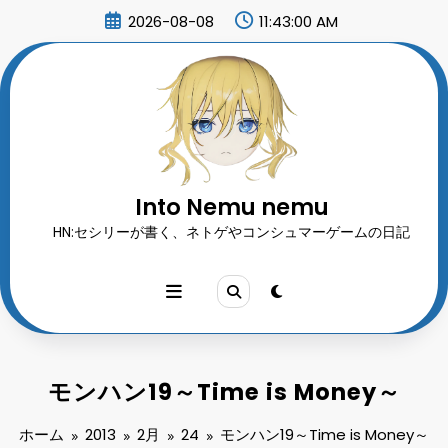
コ
2026-08-08
11:43:01 AM
ン
テ
ン
ツ
へ
ス
キ
ッ
プ
Into Nemu nemu
HN:セシリーが書く、ネトゲやコンシュマーゲームの日記
モンハン19～Time is Money～
ホーム
2013
2月
24
モンハン19～Time is Money～