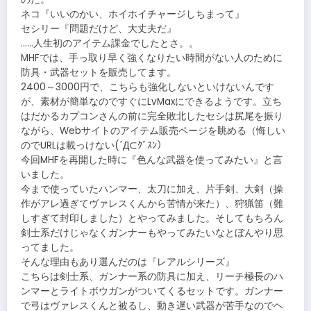
ネコ『いいのかい、ホイホイチャージしちまって』
セシリー『問題だけど、大丈夫だ』
……人生初のアイテム課金でしたとさ。。
MHFでは、手っ取り早く強くなりたい時間がない人のために
防具・武器セットを販売してます。
2400～3000円で、こちらも強化しないといけないんです
が、素材が簡単なのですぐにLvMaxにできるようです。立ち
はだかるカプコンさんの前に完全敗北したセシは尻尾を振り
ながら、Webサイトのアイテム販売ページを眺める（悔しい
のでURLは載っけない(´Д⊂ｸﾞｽﾝ）
今回MHFを再開した時に『色んな武器を使ってみたい』と言
いました。
今まで使っていたハンマー、太刀に加え、片手剣、大剣（操
作がアレ過ぎてヴァレスくんから苦情が来た）、狩猟笛（難
しすぎて封印しました）とやってみました。そしてもちろん
剣士系だけじゃなくガンナーもやってみたいなとぼんやり思
ってました。
そんな理由もあり選んだのは『レアルシリーズ』
こちらは剣士系、ガンナー系の防具に加え、リーチ極長のハ
ンマーとライトボウガンがついてくるセットです。ガンナー
で弓はヴァレスくんと被るし、動き遅い武器が苦手なのでヘ