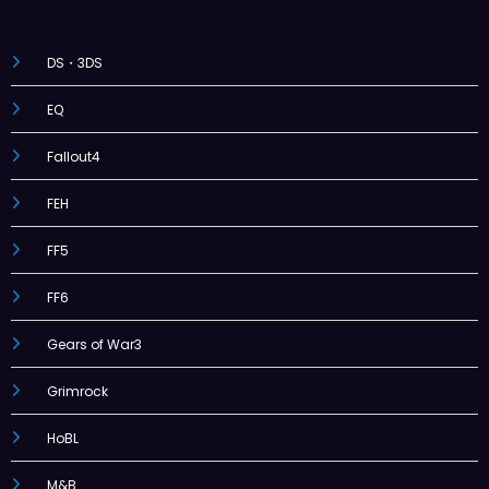
DS・3DS
EQ
Fallout4
FEH
FF5
FF6
Gears of War3
Grimrock
HoBL
M&B