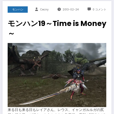
モンハン
Ceciry
2013-02-24
0 コメント
モンハン19～Time is Money
～
来る日も来る日もレイアさん、レウス、イャンガルルガの尻