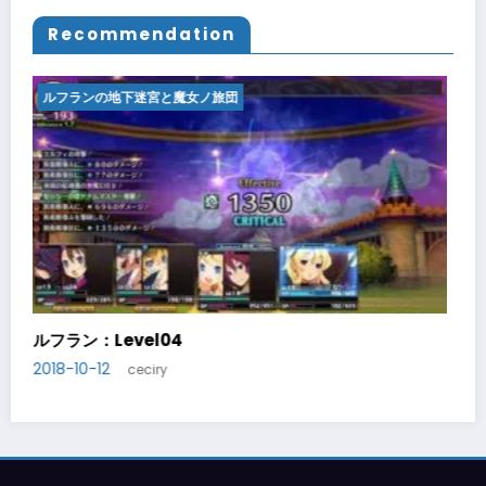
Recommendation
フランの地下迷宮と魔女ノ旅団
ルフラン
フラン：Level05
ルフラン：
8-10-14
2018-10
ceciry