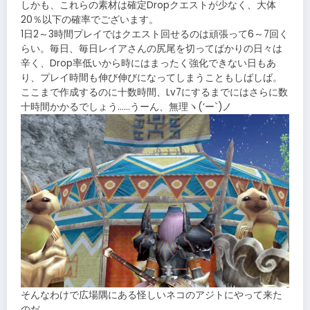
しかも、これらの素材は確定Dropクエストが少なく、大体
20％以下の確率でございます。
1日2～3時間プレイではクエスト回せるのは頑張って6～7回く
らい。毎日、毎日レイアさんの尻尾を切ってばかりの日々は
辛く、Drop率低いから時にはまったく強化できない日もあ
り、プレイ時間も伸び伸びになってしまうこともしばしば。
ここまで作成するのに十数時間、Lv7にするまでにはさらに数
十時間かかるでしょう……うーん、無理ヽ(‘ー`)ノ
そんなわけで広場隅にある怪しいネコのアジトにやって来た
のだ。