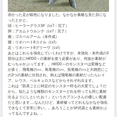
赤かった足が銀色になりました。なかなか素敵な見た目にな
ったとかと。
頭：ヒーラーグラスSP（Lv7：完了）
胴：アカムトウルンテ（Lv7：完了）
腕：ゴスペルアーム（未作成）
腰：リオハートRコイル（Lv1）
足：リオハートRグリーヴ（Lv1）
あとはこれらを強化していくわけですが、未強化・未作成の3
部分は主にHR100～の素材を使う必要があり、何故か素材が
むっちゃかぶってます。。HR100～のモンスターは変種など
が多く、飛竜種の○○、鳥竜種の○○、魚竜種の○○と大雑把にこ
の3つの素材に分別され、例えば飛竜種の素材だったらレイ
ア、レウス、ベルキュロスなどからそれぞれ出ます。
これは『防具ごとに特定のモンスター狩るの大変でしょ？だ
から、似たような種類のモンスターどれを狩っても同じ素材
出るようにしといたお！』というカプコンさんの優しい配慮
だと思います……なんだけど、素材被ってどれもなかなか強化
できなくて非常に辛い。。あろうことかSP武器とも素材かぶ
ってるんですよね。。