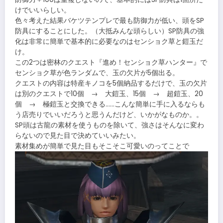
けでいいらしい。
色々考えた結果バケツテンプレで最も防御力が低い、頭をSP
防具にすることにした。（大抵みんな頭らしい）SP防具の強
化は非常に簡単で基本的に必要なのはセンショク草と鎧玉だ
け。
この2つは密林のクエスト『進め！センショク草ハンター』で
センショク草が色ランダムで、玉の欠片が5個出る。
クエストの内容は特産キノコを5個納品するだけで、玉の欠片
は別のクエストで10個 → 大鎧玉、15個 → 超鎧玉、20
個 → 極鎧玉と交換できる……こんな簡単に手に入るならも
う店売りでいいだろうと思うんだけど、いかがなものか。。
SP頭は古龍の素材を使うものを除いて、強さはそんなに変わ
らないので見た目で決めていいみたい。
素材集めが簡単で見た目もそこそこ可愛いのってことで