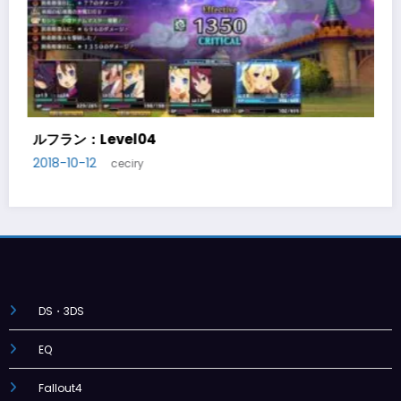
ルフラン：Level05
2018-10-14
ceciry
DS・3DS
EQ
Fallout4