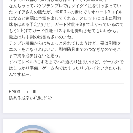
なんちゃってバケツテンプレではグイグイ足を引っ張ってい
たレイアさんの腰だが、HR100～の素材でリオハートRコイル
になると途端に本気を出してくれる。スロットには主に剛力
珠をはめる予定だけど、ガード性能＋8まで上がっているので
もう2上げてガード性能＋1スキルを発動させてもいいかも。
最近は片手剣の出番も多いのよね。
テンプレ装備からはちょっと外れてしまうけど、要は剛種ク
エストをこなせればいい、剛種防具までのつなぎなのでそこ
まで拘る必要はないと思う。
すべてレベル7にするまでへの道のりは長いけど、ゲーム外で
はしっかり準備、ゲーム内ではまったりプレイといきたいも
んですね～。
HR103 → 111
防具作成辛い(´Д⊂ｸﾞｽﾝ