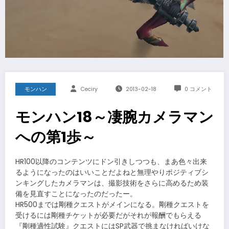
モンハン
Ceciry
2013-02-18
0 コメント
モンハン18～凄腕カメラマン
への第1歩～
HR100以降のコンテンツにドン引きしつつも、まあ色々出来
るようになったのはいいことだよねと無理やりポジティブシ
ンキングしたカメラマンは、撮影技術をさらに高めるため装
備を見直すことになったのだったー。
HR500までは剛種クエストがメインになる。剛種クエストを
受けるには剛種チケットが必要だがそれが報酬でもらえる
『剛種適性試験』クエストにはSP武器で挑まなければいけな