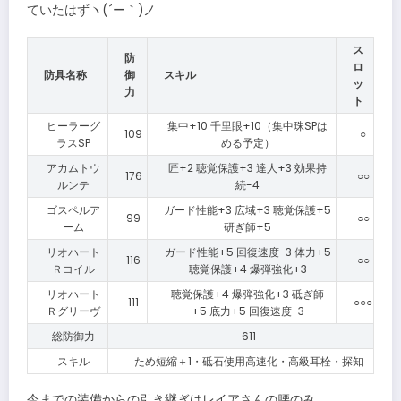
ていたはずヽ(´ー｀)ノ
ス
防
ロ
防具名称
御
スキル
ッ
力
ト
ヒーラーグ
集中+10 千里眼+10（集中珠SPは
109
○
ラスSP
める予定）
アカムトウ
匠+2 聴覚保護+3 達人+3 効果持
176
○○
ルンテ
続-4
ゴスペルア
ガード性能+3 広域+3 聴覚保護+5
99
○○
ーム
研ぎ師+5
リオハート
ガード性能+5 回復速度-3 体力+5
116
○○
Ｒコイル
聴覚保護+4 爆弾強化+3
リオハート
聴覚保護+4 爆弾強化+3 砥ぎ師
111
○○○
Ｒグリーヴ
+5 底力+5 回復速度-3
総防御力
611
スキル
ため短縮＋1・砥石使用高速化・高級耳栓・探知
今までの装備からの引き継ぎはレイアさんの腰のみ。