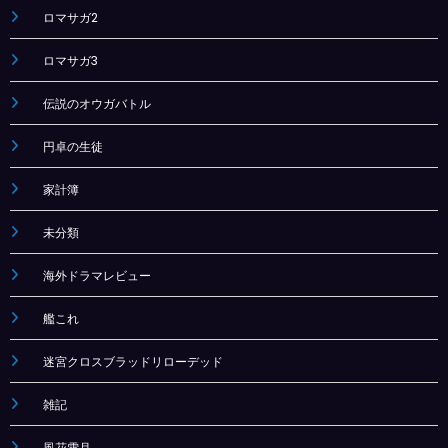
ロマサガ2
ロマサガ3
伝説のオウガバトル
円卓の生徒
家計簿
未分類
海外ドラマレビュー
艦これ
迷宮クロスブラッドリローデッド
雑記
風花雪月