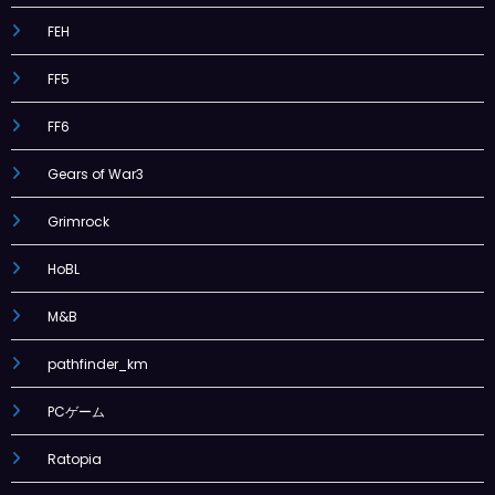
FEH
FF5
FF6
Gears of War3
Grimrock
HoBL
M&B
pathfinder_km
PCゲーム
Ratopia