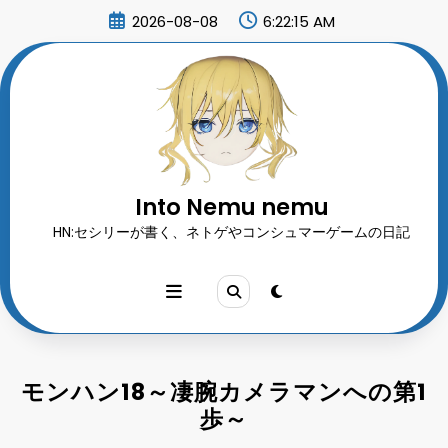
コ
2026-08-08
6:22:16 AM
ン
テ
ン
ツ
へ
ス
キ
ッ
プ
Into Nemu nemu
HN:セシリーが書く、ネトゲやコンシュマーゲームの日記
モンハン18～凄腕カメラマンへの第1
歩～