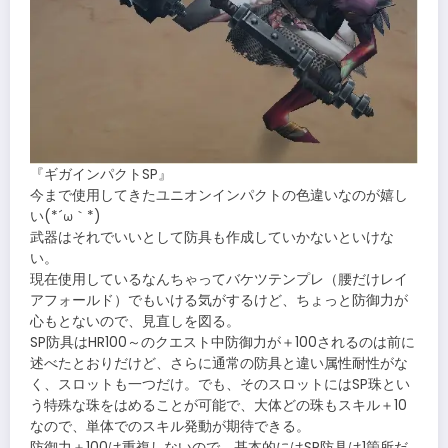
『ギガインパクトSP』
今まで使用してきたユニオンインパクトの色違いなのが嬉し
い(*´ω｀*)
武器はそれでいいとして防具も作成していかないといけな
い。
現在使用しているなんちゃってバケツテンプレ（腰だけレイ
アフォールド）でもいける気がするけど、ちょっと防御力が
心もとないので、見直しを図る。
SP防具はHR100～のクエスト中防御力が＋100されるのは前に
述べたとおりだけど、さらに通常の防具と違い属性耐性がな
く、スロットも一つだけ。でも、そのスロットにはSP珠とい
う特殊な珠をはめることが可能で、大体どの珠もスキル＋10
なので、単体でのスキル発動が期待できる。
防御力＋100は重複しないので、基本的にはSP防具は1箇所だ