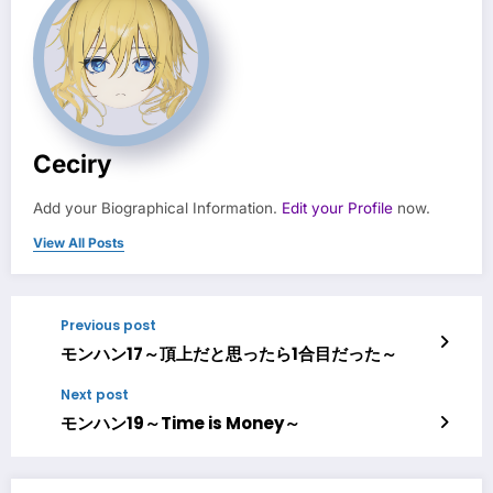
Ceciry
Add your Biographical Information.
Edit your Profile
now.
View All Posts
Previous post
モンハン17～頂上だと思ったら1合目だった～
Next post
モンハン19～Time is Money～