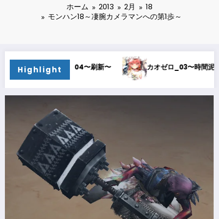
ホーム
2013
2月
18
モンハン18～凄腕カメラマンへの第1歩～
04〜刷新〜
カオゼロ_03〜時間泥棒〜
カオゼロ
Highlight