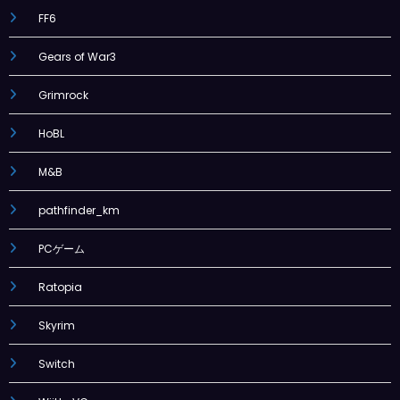
FF6
Gears of War3
Grimrock
HoBL
M&B
pathfinder_km
PCゲーム
Ratopia
Skyrim
Switch