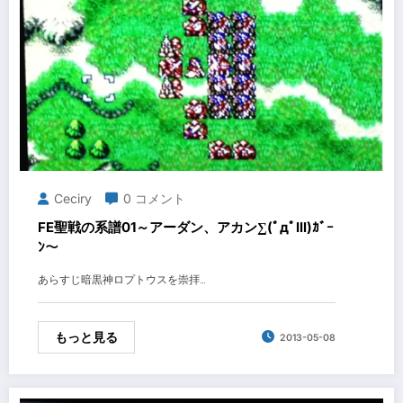
Ceciry
0 コメント
FE聖戦の系譜01～アーダン、アカン∑(ﾟдﾟlll)ｶﾞｰ
ﾝ～
あらすじ暗黒神ロプトウスを崇拝…
もっと見る
2013-05-08