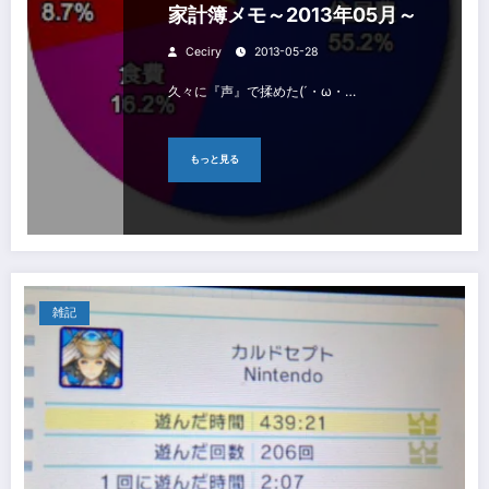
家計簿メモ～2013年05月～
Ceciry
2013-05-28
久々に『声』で揉めた(´・ω・…
もっと見る
雑記