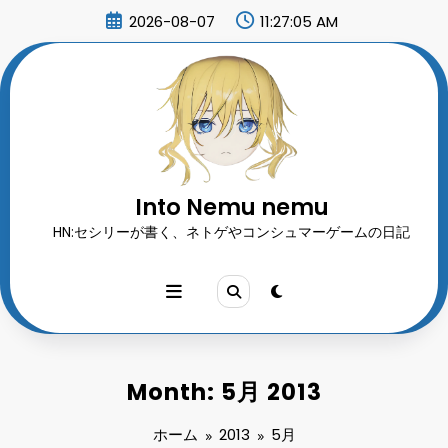
コ
2026-08-07
11:27:06 AM
ン
テ
ン
ツ
へ
ス
キ
ッ
プ
Into Nemu nemu
HN:セシリーが書く、ネトゲやコンシュマーゲームの日記
Month: 5月 2013
ホーム
2013
5月