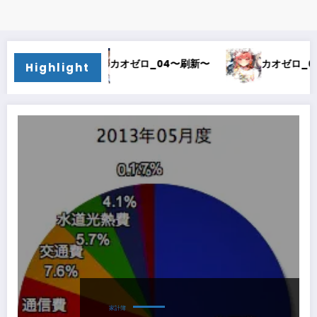
カオゼロ_04〜刷新〜
カオゼロ_03〜時間泥棒〜
Highlight
家計簿