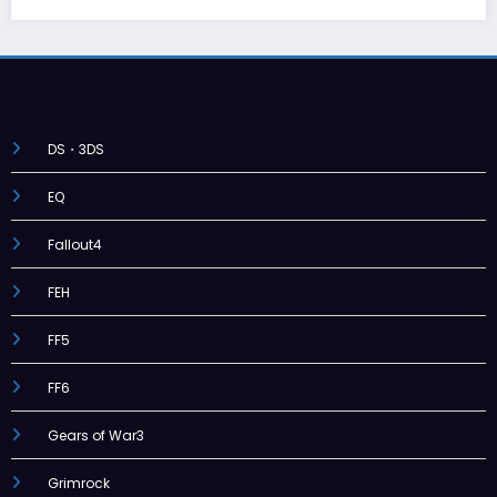
DS・3DS
EQ
Fallout4
FEH
FF5
FF6
Gears of War3
Grimrock