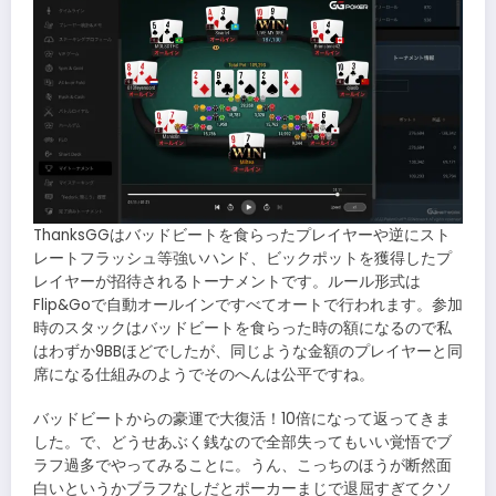
ThanksGGはバッドビートを食らったプレイヤーや逆にスト
レートフラッシュ等強いハンド、ビックポットを獲得したプ
レイヤーが招待されるトーナメントです。ルール形式は
Flip&Goで自動オールインですべてオートで行われます。参加
時のスタックはバッドビートを食らった時の額になるので私
はわずか9BBほどでしたが、同じような金額のプレイヤーと同
席になる仕組みのようでそのへんは公平ですね。
バッドビートからの豪運で大復活！10倍になって返ってきま
した。で、どうせあぶく銭なので全部失ってもいい覚悟でブ
ラフ過多でやってみることに。うん、こっちのほうが断然面
白いというかブラフなしだとポーカーまじで退屈すぎてクソ