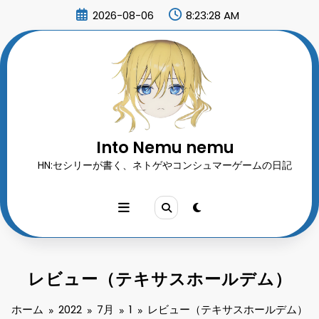
コ
2026-08-06
8:23:30 AM
ン
テ
ン
ツ
へ
ス
キ
ッ
プ
Into Nemu nemu
HN:セシリーが書く、ネトゲやコンシュマーゲームの日記
レビュー（テキサスホールデム）
ホーム
2022
7月
1
レビュー（テキサスホールデム）