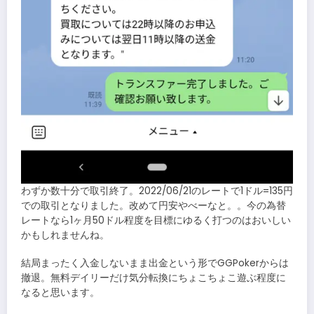
わずか数十分で取引終了。2022/06/21のレートで1ドル=135円
での取引となりました。改めて円安やべーなと。。今の為替
レートなら1ヶ月50ドル程度を目標にゆるく打つのはおいしい
かもしれませんね。
結局まったく入金しないまま出金という形でGGPokerからは
撤退。無料デイリーだけ気分転換にちょこちょこ遊ぶ程度に
なると思います。