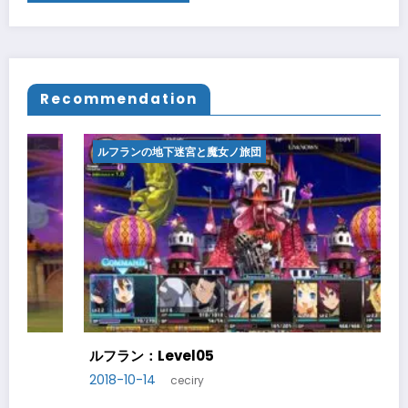
Recommendation
ルフランの地下迷宮と魔女ノ旅団
ルフラン：Level06
2018-10-20
ceciry