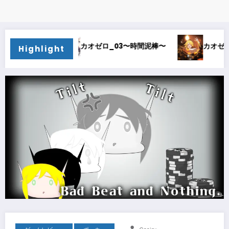
03〜時間泥棒〜
カオゼロ_02〜オルレア考察〜
カ
Highlight