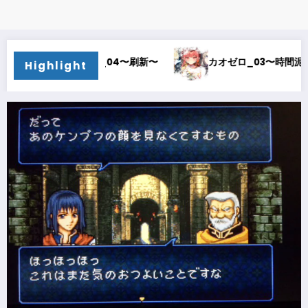
04〜刷新〜
カオゼロ_03〜時間泥棒〜
カオゼロ
Highlight