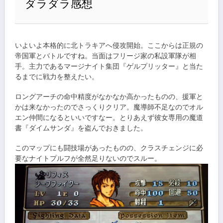
ダラダラ感想
いよいよ本格的に北トラキアへ侵攻開始。ここからは正規の
帝国軍とバトルですね。当面はフリージ家の私設軍隊が相
手。主力であるマージナイト集団『ゲルプリッター』と当た
るまでに戦力を整えたい。
ロングアーチの命中精度がなかなか高かったものの、援軍と
かは来なかったのでさっくりクリア。魔導師不足なのでオル
エン仲間になるといいですなー。とりあえず彼女専用の魔道
書『ダイムサンダ』を盗んでおきました。
このマップにも闘技場があったものの、クラスチェンジに必
要なナイトプルフが全然足りないのでスルー。