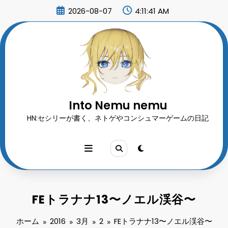
コ
2026-08-07
4:11:42 AM
ン
テ
ン
ツ
へ
ス
キ
ッ
プ
Into Nemu nemu
HN:セシリーが書く、ネトゲやコンシュマーゲームの日記
FEトラナナ13〜ノエル渓谷〜
ホーム
2016
3月
2
FEトラナナ13〜ノエル渓谷〜