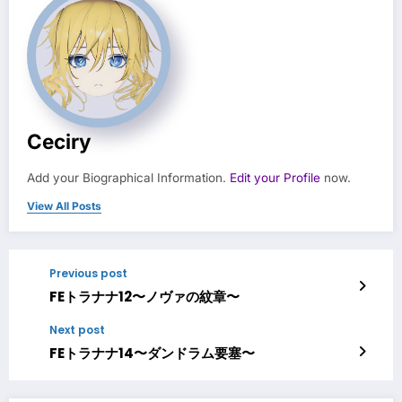
Ceciry
Add your Biographical Information.
Edit your Profile
now.
View All Posts
Previous post
FEトラナナ12〜ノヴァの紋章〜
Next post
FEトラナナ14〜ダンドラム要塞〜