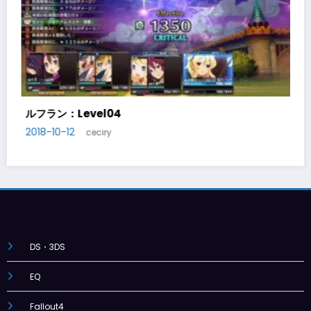
ルフラン：Level05
2018-10-14
ceciry
DS・3DS
EQ
Fallout4