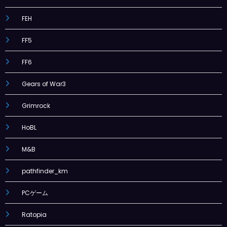
FEH
FF5
FF6
Gears of War3
Grimrock
HoBL
M&B
pathfinder_km
PCゲーム
Ratopia