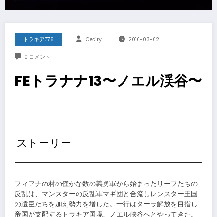
トラキア776
Ceciry
2016-03-02
0 コメント
FEトラナナ13〜ノエル渓谷〜
ストーリー
フィアナの村の僅かな数の義勇軍から始まったリーフたちの
反乱は、マンスターの反乱軍マギ団と合流しレンスター王国
の遺臣たちを加え勢力を増した。一行はターラ解放を目指し
帝国が支配するトラキア国境、ノエル峡谷へとやってきた。