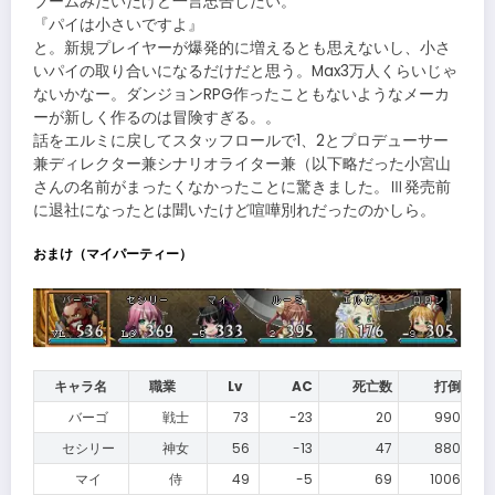
ブームみたいだけど一言忠告したい。
『パイは小さいですよ』
と。新規プレイヤーが爆発的に増えるとも思えないし、小さ
いパイの取り合いになるだけだと思う。Max3万人くらいじゃ
ないかなー。ダンジョンRPG作ったこともないようなメーカ
ーが新しく作るのは冒険すぎる。。
話をエルミに戻してスタッフロールで1、2とプロデューサー
兼ディレクター兼シナリオライター兼（以下略だった小宮山
さんの名前がまったくなかったことに驚きました。Ⅲ発売前
に退社になったとは聞いたけど喧嘩別れだったのかしら。
おまけ（マイパーティー）
キャラ名
職業
Lv
AC
死亡数
打倒
バーゴ
戦士
73
-23
20
990
セシリー
神女
56
-13
47
880
マイ
侍
49
-5
69
1006