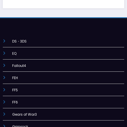
DS・3DS
EQ
Fallout4
FEH
FF5
FF6
Gears of War3
Grimrock