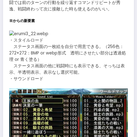
闘では前のターンの行動を繰り返すコマンドリピートが秀
逸、戦闘終わって次に接敵した時も使えるのがいい。
Ⅲからの新要素
・スタイルロード
ステータス画面の一枚絵を自分で用意できる。（256色：
272×272：BMP or webp形式 透明にさせたい部分は透過処
理 or 青く塗る）
ステータス画面の他に戦闘時にも表示できる、そっちは表
示、半透明表示、表示なし選択可能。
・サウンドロード