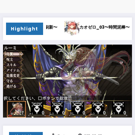
刷新〜
カオゼロ_03〜時間泥棒〜
カオゼロ_02〜
Highlight