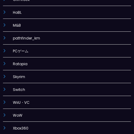
HoBL
M&B
pathfinder_km
PCゲーム
Ratopia
Skyrim
Switch
WiiU・VC
WoW
Xbox360