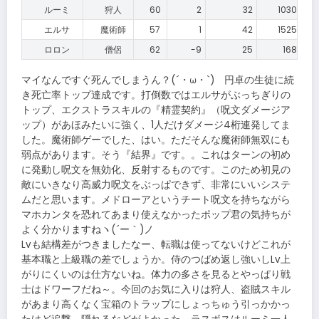
ルーミ
狩人
60
2
32
1030
エルサ
魔術師
57
1
42
1525
ロロン
僧侶
62
-9
25
168
マイなんですぐ死んでしまうん？(´・ω・`) 円卓の生徒に続
き死亡率トップ達成です。打倒数ではエルサがぶっちぎりの
トップ、エクストラスキルの『精霊契約』（呪文ダメージア
ップ）があほみたいに強く、1人だけダメージ4桁連発してま
した。魔術師ゲーでした、はい。ただそんな魔術師無双にも
弱点があります。そう『結界』です。。これはターンの初め
に発動し呪文を無効化、反射するものです。このため初見の
敵にいきなり高威力呪文をぶっぱできず、非常にいいシステ
ムだと思います。メドローアというチート呪文を持ちながら
マホカンタを恐れてあまり使えなかったポップ君の気持ちが
よく分かりますねヽ(´ー｀)ノ
Lvも結構差がつきましたなー、転職は使ってないけどこれが
基本職と上級職の差でしょうか。侍のつばめ返し強いしLv上
がりにくいのは仕方ないね。体力の多さを見るとやっぱり戦
士はドワーフだね～。今回のお気に入りは狩人、盗賊スキル
があまり高くなく宝箱のトラップにしょっちゅう引っかかっ