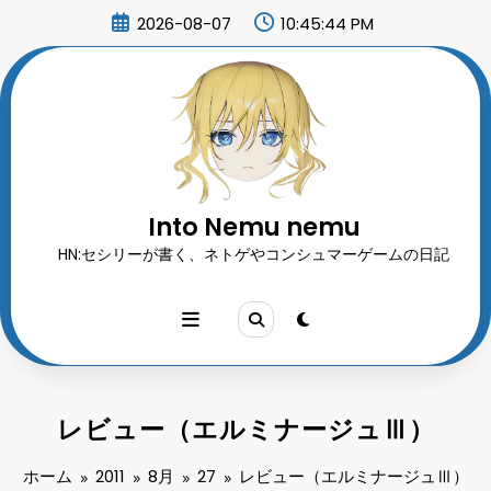
コ
2026-08-07
10:45:45 PM
ン
テ
ン
ツ
へ
ス
キ
ッ
プ
Into Nemu nemu
HN:セシリーが書く、ネトゲやコンシュマーゲームの日記
レビュー（エルミナージュⅢ）
ホーム
2011
8月
27
レビュー（エルミナージュⅢ）