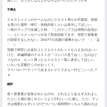
感じた、もう少しなんとかならなかったのだろうかｗ
不満点
クエストメインのゲームなのにクエスト周りが不親切。依頼
を受けた場所・NPC・依頼内容くらいは表示してほしい。
一部のマップで全滅した時、『このマップでは仲間の合流が
～』というメッセージが出て死体回収できず。寺院で冒険者
の回収するしかない。2nd PTの活躍の場奪わないで ゜（゜´Д
｀゜）゜
宮殿で神官にお金払うとクエストのヒントもらえるのはいい
けど、本編関連のクエストが『コンパス見てね！』なのはど
うなのｗ ヒント買ったらクエスト一覧に表示してほしい、
いちいち宮殿行くのがおっくう。
ライバルパーティーであるエレクトラさん一行どこいった？
ｗ
総評
色々新要素が追加されたものの、どれもとりあえず入れまし
たという感が強くⅢというより2.5といった感じ。ただ、テン
ポは相変わらずいいのでついつい長時間やっちゃう面白さは