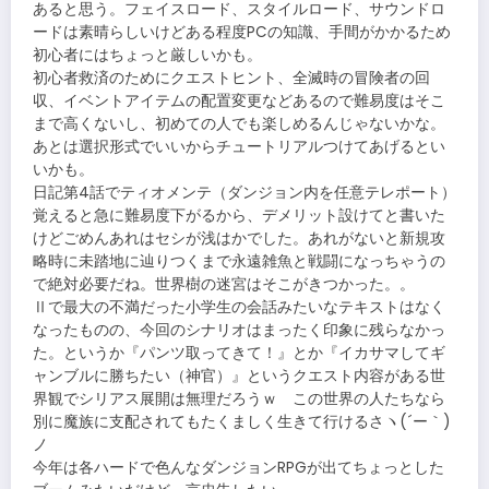
あると思う。フェイスロード、スタイルロード、サウンドロ
ードは素晴らしいけどある程度PCの知識、手間がかかるため
初心者にはちょっと厳しいかも。
初心者救済のためにクエストヒント、全滅時の冒険者の回
収、イベントアイテムの配置変更などあるので難易度はそこ
まで高くないし、初めての人でも楽しめるんじゃないかな。
あとは選択形式でいいからチュートリアルつけてあげるとい
いかも。
日記第4話でティオメンテ（ダンジョン内を任意テレポート）
覚えると急に難易度下がるから、デメリット設けてと書いた
けどごめんあれはセシが浅はかでした。あれがないと新規攻
略時に未踏地に辿りつくまで永遠雑魚と戦闘になっちゃうの
で絶対必要だね。世界樹の迷宮はそこがきつかった。。
Ⅱで最大の不満だった小学生の会話みたいなテキストはなく
なったものの、今回のシナリオはまったく印象に残らなかっ
た。というか『パンツ取ってきて！』とか『イカサマしてギ
ャンブルに勝ちたい（神官）』というクエスト内容がある世
界観でシリアス展開は無理だろうｗ この世界の人たちなら
別に魔族に支配されてもたくましく生きて行けるさヽ(´ー｀)
ノ
今年は各ハードで色んなダンジョンRPGが出てちょっとした