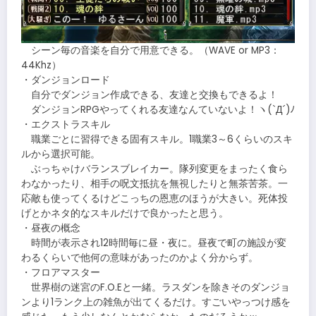
シーン毎の音楽を自分で用意できる。（WAVE or MP3：
44Khz）
・ダンジョンロード
自分でダンジョン作成できる、友達と交換もできるよ！
ダンジョンRPGやってくれる友達なんていないよ！ヽ(`Д´)ﾉ
・エクストラスキル
職業ごとに習得できる固有スキル。1職業3～6くらいのスキ
ルから選択可能。
ぶっちゃけバランスブレイカー。隊列変更をまったく食ら
わなかったり、相手の呪文抵抗を無視したりと無茶苦茶。一
応敵も使ってくるけどこっちの恩恵のほうが大きい。死体投
げとかネタ的なスキルだけで良かったと思う。
・昼夜の概念
時間が表示され12時間毎に昼・夜に。昼夜で町の施設が変
わるくらいで他何の意味があったのかよく分からず。
・フロアマスター
世界樹の迷宮のF.O.Eと一緒。ラスダンを除きそのダンジョ
ンより1ランク上の雑魚が出てくるだけ。すごいやっつけ感を