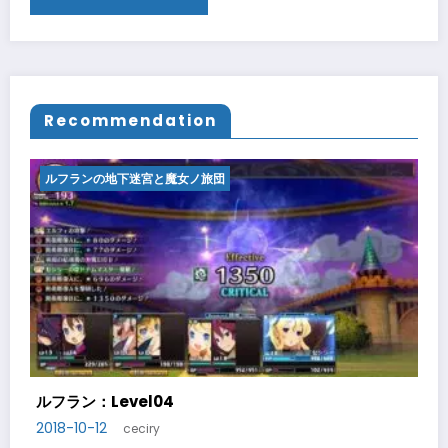
Recommendation
ルフランの地下迷宮と魔女ノ旅団
ルフラン：Level05
2018-10-14
ceciry