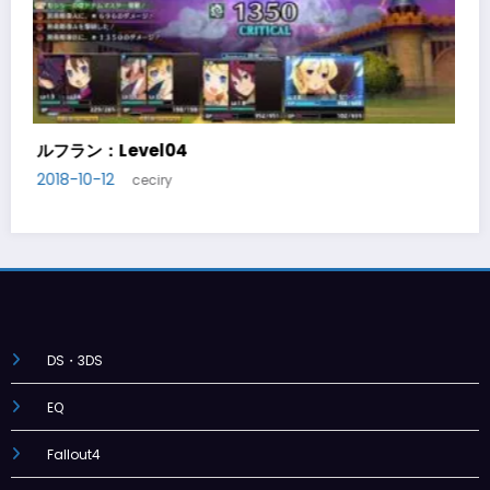
ルフラン：Level05
2018-10-14
ceciry
DS・3DS
EQ
Fallout4