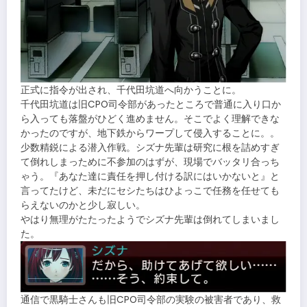
正式に指令が出され、千代田坑道へ向かうことに。
千代田坑道は旧CPO司令部があったところで普通に入り口か
ら入っても落盤がひどく進めません。そこでよく理解できな
かったのですが、地下鉄からワープして侵入することに。。
少数精鋭による潜入作戦。シズナ先輩は研究に根を詰めすぎ
て倒れしまっために不参加のはずが、現場でバッタリ合っち
ゃう。『あなた達に責任を押し付ける訳にはいかないと』と
言ってたけど、未だにセシたちはひよっこで任務を任せても
らえないのかと少し寂しい。
やはり無理がたたったようでシズナ先輩は倒れてしまいまし
た。
通信で黒騎士さんも旧CPO司令部の実験の被害者であり、救