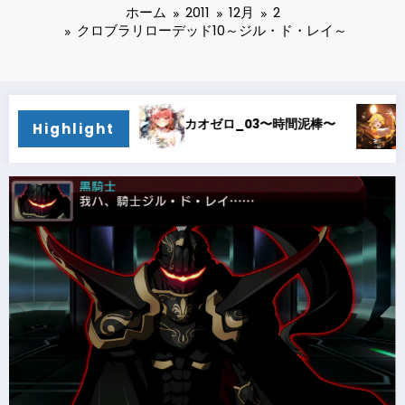
ホーム
2011
12月
2
クロブラリローデッド10～ジル・ド・レイ～
カオゼロ_03〜時間泥棒〜
カオゼロ_02〜オルレ
Highlight