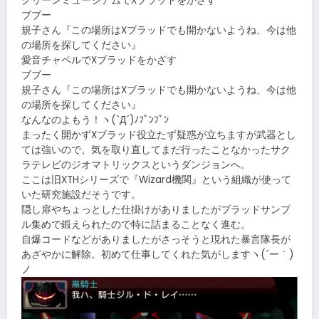
グリーンミュージアムでXブラッドをかざす
ブブー
規子さん『この場所はXブラッドでも開かないようね、今は他
の場所を探してください』
愛音チャペルでXブラッドをかざす
ブブー
規子さん『この場所はXブラッドでも開かないようね、今は他
の場所を探してください』
なんなのよもう！ヽ(`Д´)ﾉﾌﾟﾝﾌﾟﾝ
まったく開かずXブラッド役立たず疑惑が立ちますが武器とし
ては強いので、気を取り直してまだ行ったことなかったサク
ラテレビのジオマトリックスというダンジョンへ。
ここは旧XTHシリーズで『Wizard機関』という組織が使って
いた研究施設だそうです。
隠し扉やちょっとした仕掛けがありましたがブラッドサンプ
ル集めで鍛えられたので特に詰まることなく進む。
自爆コードなどがありましたがさっそうと現れた暴言隊長が
あざやかに解除。初めて仕事してくれた気がしますヽ(´ー｀)
ノ