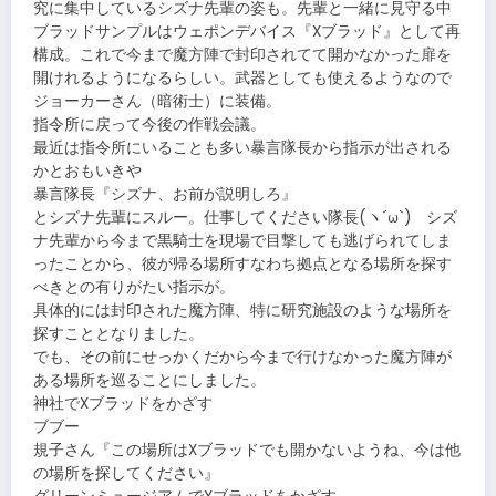
究に集中しているシズナ先輩の姿も。先輩と一緒に見守る中
ブラッドサンプルはウェポンデバイス『Xブラッド』として再
構成。これで今まで魔方陣で封印されてて開かなかった扉を
開けれるようになるらしい。武器としても使えるようなので
ジョーカーさん（暗術士）に装備。
指令所に戻って今後の作戦会議。
最近は指令所にいることも多い暴言隊長から指示が出される
かとおもいきや
暴言隊長『シズナ、お前が説明しろ』
とシズナ先輩にスルー。仕事してください隊長(ヽ´ω`) シズ
ナ先輩から今まで黒騎士を現場で目撃しても逃げられてしま
ったことから、彼が帰る場所すなわち拠点となる場所を探す
べきとの有りがたい指示が。
具体的には封印された魔方陣、特に研究施設のような場所を
探すこととなりました。
でも、その前にせっかくだから今まで行けなかった魔方陣が
ある場所を巡ることにしました。
神社でXブラッドをかざす
ブブー
規子さん『この場所はXブラッドでも開かないようね、今は他
の場所を探してください』