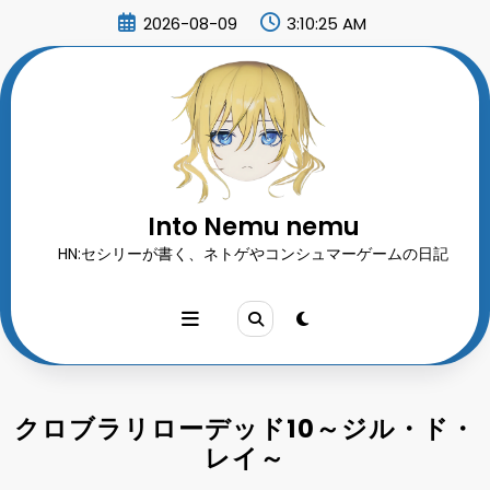
コ
2026-08-09
3:10:26 AM
ン
テ
ン
ツ
へ
ス
キ
ッ
プ
Into Nemu nemu
HN:セシリーが書く、ネトゲやコンシュマーゲームの日記
クロブラリローデッド10～ジル・ド・
レイ～