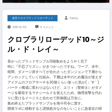
迷宮クロスブラッドリローデッド
Ceciry
2011-12-02
0 コメント
クロブラリローデッド10～ジ
ル・ド・レイ～
長かったブラッドサンプル13個集めをようやく完了
特に『不忍プリズン』がきつかったですね。ワープ、水中、
暗闇、ダメージ床すべてが合わさったダンジョンで下層から
アンロックしていく仕組み。下層は水中のため魔法が使えず
アイテムのフロアサーチを30個くらい使った気が(；´∀｀)
パーティ構成に変わりはないけど、エリィ（聖術士）がダメ
ージを吸収するマナシールドを覚えたため、物理攻撃を代わ
りに受けるイージスと合わせて防御面は万全に。
集め終えたブラッドサンプルを海斗司令に渡す。
開発ラボに移動すると謹慎処分なのをいいことに急老症の研