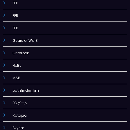
FEH
FF5
FF6
Gears of War3
Grimrock
HoBL
M&B
pathfinder_km
PCゲーム
Ratopia
Skyrim