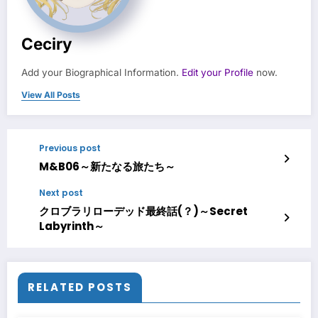
Ceciry
Add your Biographical Information.
Edit your Profile
now.
View All Posts
Previous post
M&B06～新たなる旅たち～
Next post
クロブラリローデッド最終話(？)～Secret
Labyrinth～
RELATED POSTS