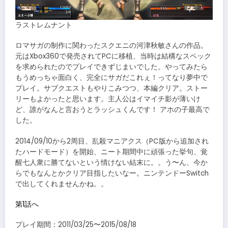
ラストレムナント
ロマサガの制作に関わったスクエニの河津秋敏さんの作品。
元はXbox360で発売されてPCに移植、当時は結構なスペック
を求められたのでプレイできずじまいでした。やってみたら
もうめっちゃ面白く、完全にサガだこれぇ！ってなり夢中で
プレイ。サブクエストもやりこみつつ、本編クリア。ストー
リーもよかったと思います。主人公はイマイチ影が薄いけ
ど、誰がなんと言おうとラッシュくんです！ アホの子最高で
した。
2014/09/10から2周目、乱殺マニアクス（PC版から追加され
たハードモード）を開始、ニート期間中に頑張った挙句、覚
醒七人衆に勝てないという情けない結末に。。う〜ん、今か
らでもなんとかクリア目指したいなー。ニンテンドーSwitch
で出してくれませんかね。。
第1話へ
プレイ期間：2011/03/25〜2015/08/18