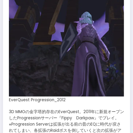
EverQuest Progression_2012
3D MMOの金字塔的存在のEverQuest。2011年に新規オープン
したProgressionサーバー『Fippy Darkpaw』でプレイ。
※Progression Serverは拡張が出る前の昔のEQに時代が戻さ
れてしまい、各拡張のRaidボスを倒していくと次の拡張がア