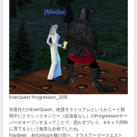
EverQuest Progression_2015
何度目だのEverQuest。絶賛モラトリアムというかニート期
間中にクラシックオンリー（拡張版なし）のProgressionサー
バーがオープンするってことで、思わずプレイ。4キャラ同時
に育てるという無茶な企画でしたね。。
Faydwer、Antonicaを駆け回り、クラスアーマークエスト