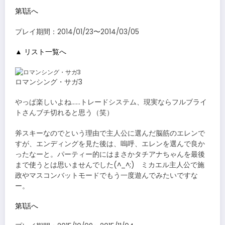
第1話へ
プレイ期間：2014/01/23〜2014/03/05
▲ リスト一覧へ
ロマンシング・サガ3
やっぱ楽しいよね……トレードシステム、現実ならフルブライ
トさんブチ切れると思う（笑）
斧スキーなのでという理由で主人公に選んだ脳筋のエレンで
すが、エンディングを見た後は、嗚呼、エレンを選んで良か
ったなーと。パーティー的にはまさかタチアナちゃんを最後
まで使うとは思いませんでした(^_^;) ミカエル主人公で施
政やマスコンバットモードでもう一度遊んでみたいですな
ー。
第1話へ