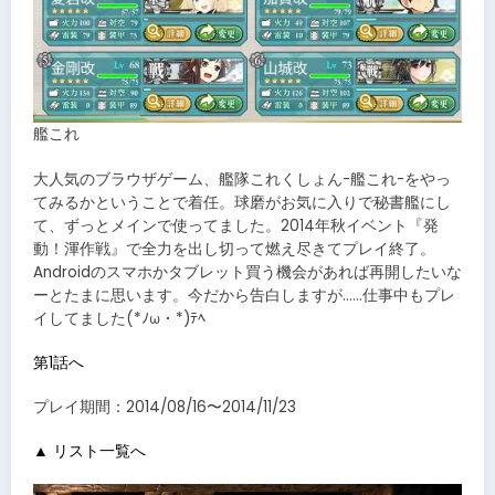
艦これ
大人気のブラウザゲーム、艦隊これくしょん-艦これ-をやっ
てみるかということで着任。球磨がお気に入りで秘書艦にし
て、ずっとメインで使ってました。2014年秋イベント『発
動！渾作戦』で全力を出し切って燃え尽きてプレイ終了。
Androidのスマホかタブレット買う機会があれば再開したいな
ーとたまに思います。今だから告白しますが……仕事中もプレ
イしてました(*ﾉω・*)ﾃﾍ
第1話へ
プレイ期間：2014/08/16〜2014/11/23
▲ リスト一覧へ