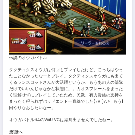
伝説のオウガバトル
タクティクスオウガは何回もプレイしたけど、こっちはやっ
たことなかったなーとプレイ。タクティクスオウガにも出て
くるランスロットさんが大活躍というか、もうあの人の部隊
だけでいいんじゃなかな状態に。。カオスフレームをまった
く理解せずにプレイしていたため、民衆、有力貴族の支持を
まったく得られずバッドエンド一直線でした(ﾉ∀`)ｱﾁｬｰ もう1
回やりなおしたいなー。
オウガバトル64のWiiU VCは結局出ませんでしたねー。
第1話へ