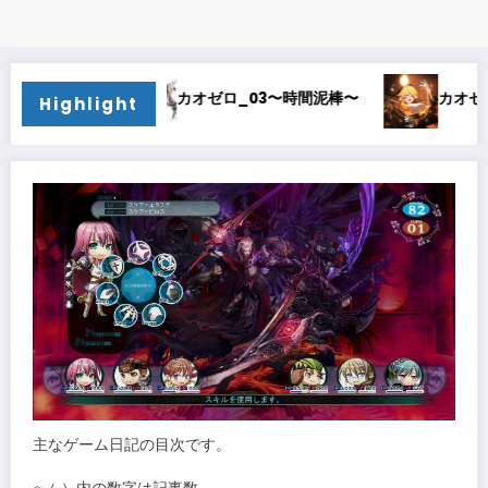
〜
カオゼロ_02〜オルレア考察〜
カオゼロ_01
Highlight
主なゲーム日記の目次です。