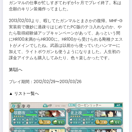
ガンマルの仕事が忙しすぎてわずか1ヶ月でプレイ終了。私は
念願のキリン装備作ってました。
2013/02/03より、暇してたガンマルとまさかの復帰。MHF-G
実装前で微妙に過疎りはじめてたPC版のテコ入れなのか、や
たら取得経験値アップキャンペーンがあって、あっという間
にHR100未満からHR300に。HR100から受けられる剛種クエス
トがメインでしたね。武器は以前から使っていたハンマーに
加えて、ライトボウガンも使うようになりました。人生初の
課金アイテムも購入してみたり、色々楽しかったです。
第1話へ
プレイ期間：2012/02/29〜2013/03/26
▲ リスト一覧へ