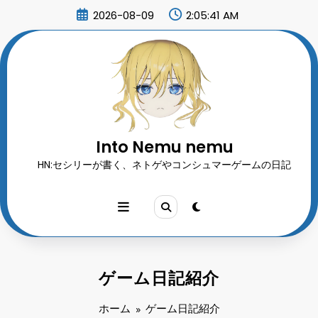
コ
2026-08-09
2:05:44 AM
ン
テ
ン
ツ
へ
ス
キ
ッ
プ
Into Nemu nemu
HN:セシリーが書く、ネトゲやコンシュマーゲームの日記
ゲーム日記紹介
ホーム
ゲーム日記紹介