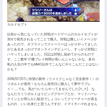
カルドセプト
以前から気になっていた対戦ボードゲームのカルドセプトが
3DSで発売されるってことで購入。対戦は難しいイメージが
あったので、オフラインでストーリーばっかりやってました
がとあるきっかけでオンラインデビューし、すっかり対戦に
ハマってしまいました。日記は対戦し始めてからのもので
す。ここ数年で1番プレイ時間が長いんじゃないかな、多分、
私の人生の中でもMMO以外でこんなにやりこんだことはない
かも？
2016/07/07に待望の新作（リメイクじゃなく完全新作！）の
リボルトが発売！もちろん発売日に購入して夢中でプレ
イ！……でも、気がついたらやってませんでした(^_^;) な、
なんだろうリボルトはリビンググローブとか、マッドハーレ
クインとか明らかに駄目でしょコレってクリーチャーが居る
ものの、いい出来だと思うんですが、イマイチハマれません