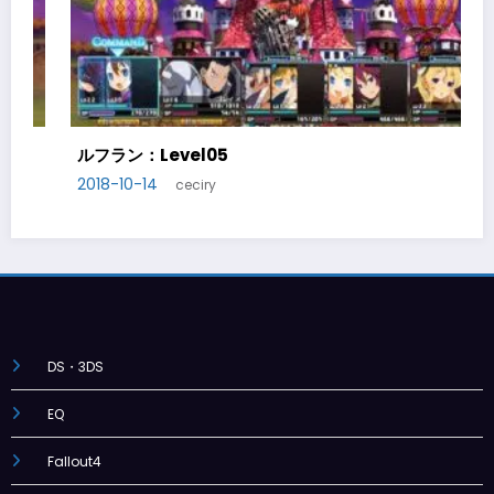
ルフラン：Level05
2018-10-14
ceciry
DS・3DS
EQ
Fallout4