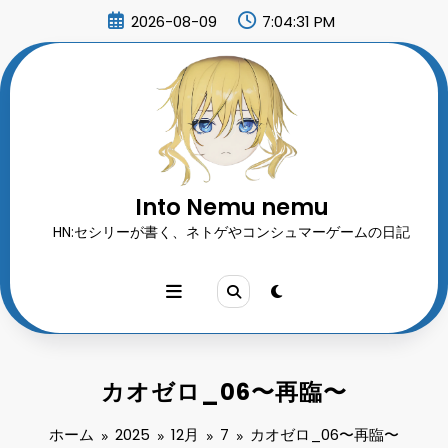
コ
2026-08-09
7:04:33 PM
ン
テ
ン
ツ
へ
ス
キ
ッ
プ
Into Nemu nemu
HN:セシリーが書く、ネトゲやコンシュマーゲームの日記
カオゼロ_06〜再臨〜
ホーム
2025
12月
7
カオゼロ_06〜再臨〜