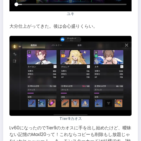
ユキ
大分仕上がってきた。後は会心盛りくらい。
Tier9カオス
Lv60になったのでTier9のカオスに手を出し始めたけど、曖昧
ない記憶のMax120って！これならコピーも削除もし放題じゃ