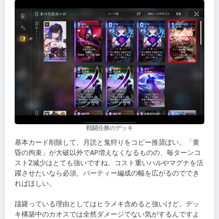
戦闘任務のデッキ
基本カード削除して、月読と鬼狩りをコピー推奨ぽい。「黄
昏の拘束」が大破以外でAP増えなくなるものの、毎ターンコ
スト2減少はとても強いですね。コスト重いハルやマグナを活
躍させたいなら必須。パーティー編成の幅を広がるのででき
ればほしい。
躊躇っている理由としてはヒラメキ含めると強いけど、デッ
キ構築中のカオスでは全然ダメージでない気がするんですよ