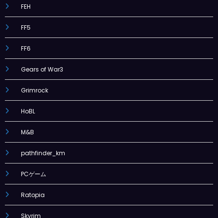
FEH
FF5
FF6
Gears of War3
Grimrock
HoBL
M&B
pathfinder_km
PCゲーム
Ratopia
Skyrim