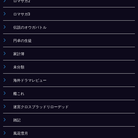
ロマサガ2
ロマサガ3
伝説のオウガバトル
円卓の生徒
家計簿
未分類
海外ドラマレビュー
艦これ
迷宮クロスブラッドリローデッド
雑記
風花雪月