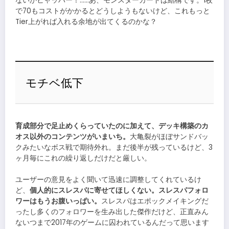
ないかヒャッハー！……あ、モンスターカードは結構です。1枚
で70もコストがかかるとどうしようもないけど、これもっと
Tier上がれば入れる余地が出てくるのかな？
モチベ低下
育成部分で足止めくらっていたのに加えて、デッキ構築のカ
オス以外のコンテンツがいまいち。
大亀裂がほぼサンドバッ
クみたいなボス戦で期待外れ。まだ後半が残っているけど、3
ヶ月毎にこれの繰り返しだけだと厳しい。
ユーザーの意見をよく聞いて迅速に調整してくれているけ
ど、
個人的にスレスパに寄せてほしくない。スレスパフォロ
ワーはもうお腹いっぱい。
スレスパはエポックメイキングだ
ったし多くのフォロワーを生み出した傑作だけど、正直みん
ないつまで2017年のゲームに囚われているんだって思います