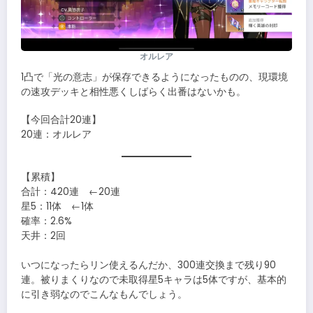
オルレア
1凸で「光の意志」が保存できるようになったものの、現環境
の速攻デッキと相性悪くしばらく出番はないかも。
【今回合計20連】
20連：オルレア
【累積】
合計：420連 ←20連
星5：11体 ←1体
確率：2.6%
天井：2回
いつになったらリン使えるんだか、300連交換まで残り90
連。被りまくりなので未取得星5キャラは5体ですが、基本的
に引き弱なのでこんなもんでしょう。