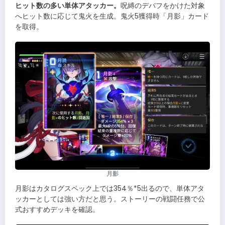
ヒット数の多い単体アタッカー。
呪縛のデバフをかけた対象
へヒット数に応じて鬼火を生成。鬼火5獲得時「月影」カード
を取得。
月影
月影はカタログスペック上では354％*5出るので、単体アタ
ッカーとしては強い方だと思う。ストーリーの戦闘任務で公
式おすすめデッキを確認。