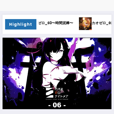
3〜時間泥棒〜
カオゼロ_02〜オルレア考察〜
カオ
Highlight