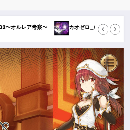
トライク〜
Wizardry Variants Daphn