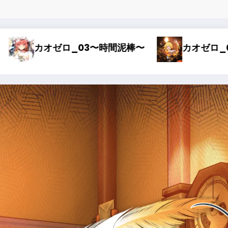
ロ_02〜オルレア考察〜
カオゼロ_01〜どス