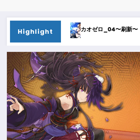
新〜
カオゼロ_03〜時間泥棒〜
カオゼ
Highlight