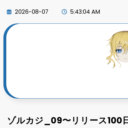
コ
ン
2026-08-07
5:43:06 AM
テ
ン
ツ
へ
ス
キ
ッ
プ
ゾルカジ_09〜リリース10