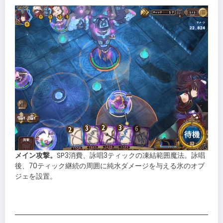
メイン攻撃。
SP3消費、詠唱3ティックの凍結範囲魔法。詠唱
後、70ティック継続の周囲に純水ダメージを与える氷のオブ
ジェを設置。