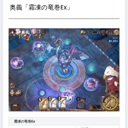
奥義「霜凍の竜巻Ex」
霜凍の竜巻Ex