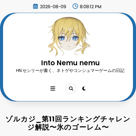
コ
2026-08-09
8:08:15 PM
ン
テ
ン
ツ
へ
ス
キ
ッ
プ
Into Nemu nemu
HN:セシリーが書く、ネトゲやコンシュマーゲームの日記
ゾルカジ_第11回ランキングチャレン
ジ解説〜氷のゴーレム〜