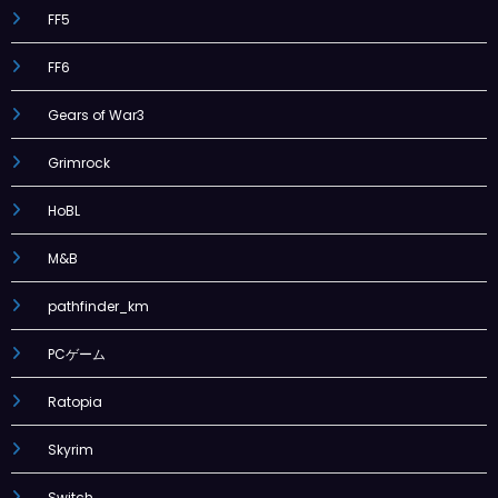
FF5
FF6
Gears of War3
Grimrock
HoBL
M&B
pathfinder_km
PCゲーム
Ratopia
Skyrim
Switch