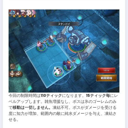
今回の制限時間は
110ティック
になります。
15ティック毎
にレ
ベルアップします。雑魚増援なし、ボスは氷のゴーレムのみ
で
移動は一切しません。
凍結不可。ボスがダメージを受ける
度に知力が増加、範囲内の敵に純水ダメージを与え、凍結さ
せる。