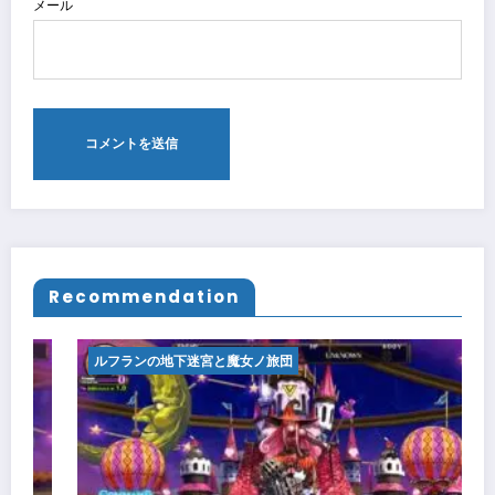
メール
Recommendation
ルフランの地下迷宮と魔女ノ旅団
ルフラ