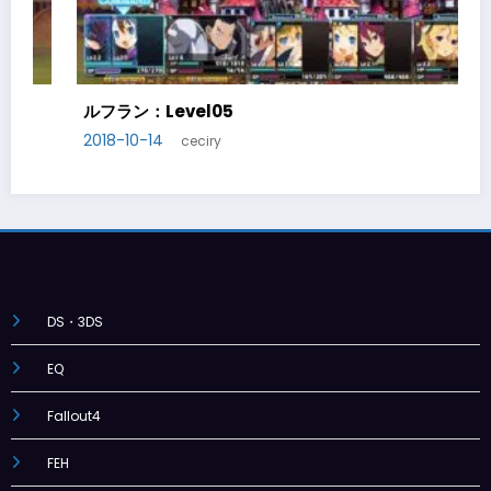
フラン：Level06
ルフラン
018-10-20
2018-10
ceciry
DS・3DS
EQ
Fallout4
FEH