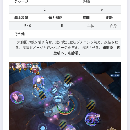
チャージ
詠唱
21
5
基本攻撃
知力補正
範囲
距離
549
B
単体
自身
その他
大範囲の敵を引き寄せ。近い敵に魔法ダメージを与え、凍結させ
る。魔法ダメージと純水ダメージを与え、凍結させる。
発動後「雹
生成Ex」を詠唱。