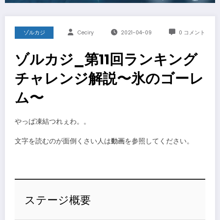
ゾルカジ
Ceciry
2021-04-09
0 コメント
ゾルカジ_第11回ランキング
チャレンジ解説〜氷のゴーレ
ム〜
やっぱ凍結つれぇわ。。
文字を読むのが面倒くさい人は
動画
を参照してください。
ステージ概要