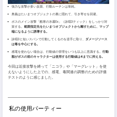
強力な攻撃が多い反面、行動ルーチンは単純。
奥義はたいまつオブジェクトの裏に隠れて、引き寄せを回避。
ボスのメイン攻撃「酷寒の氷霧Ex」（詠唱3ティック）をしっかり対
策する。
範囲指定先をたいまつオブジェクトから離すために、マップ
端になるように誘導する。
詠唱3と短いスパンで行動してくるのを逆手に取り、
ダメージソース
は毒を中心にする。
感電を使わない場合は、行動値の管理をいつも以上に意識する。
行動
順がボスの前のキャラクターは使用する行動値は4までに抑える。
今回は近接攻撃を縛って「ニコラ」や「マーグレット」を使
えないようにした上での、感電、毒関連の調整のための評価
テストのように感じました。
私の使用パーティー