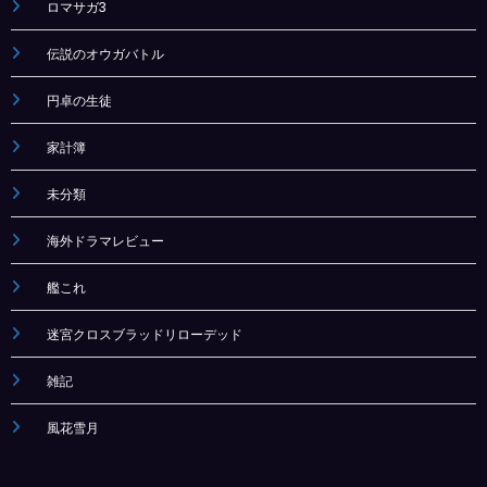
ロマサガ3
伝説のオウガバトル
円卓の生徒
家計簿
未分類
海外ドラマレビュー
艦これ
迷宮クロスブラッドリローデッド
雑記
風花雪月