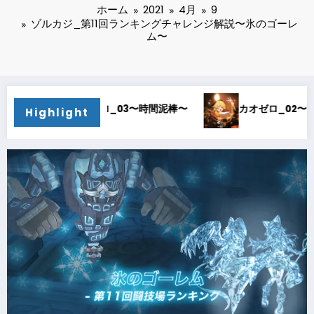
ホーム
2021
4月
9
ゾルカジ_第11回ランキングチャレンジ解説〜氷のゴーレ
ム〜
カオゼロ_02〜オルレア考察〜
カオゼロ_01〜どストライク
Highlight