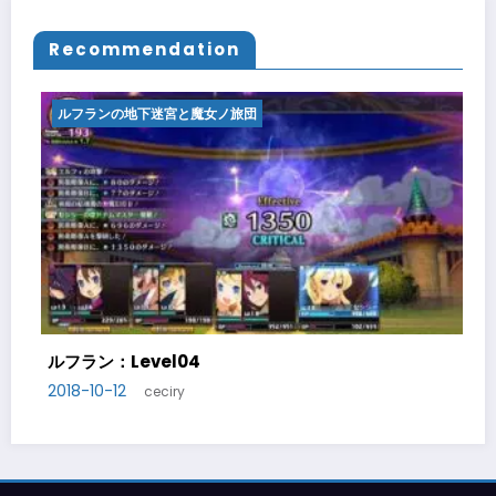
Recommendation
宮と魔女ノ旅団
ルフランの地下迷宮と魔
l04
ルフラン：Level05
2018-10-14
ry
ceciry