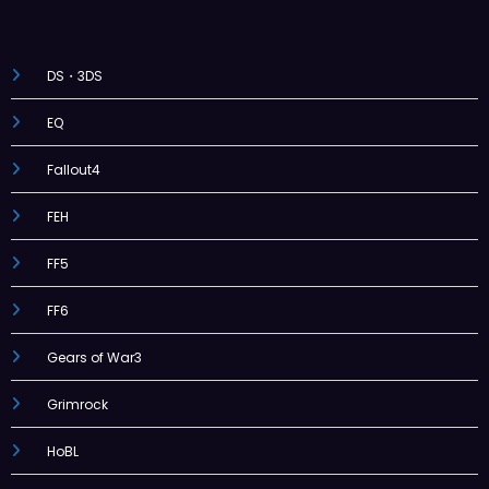
DS・3DS
EQ
Fallout4
FEH
FF5
FF6
Gears of War3
Grimrock
HoBL