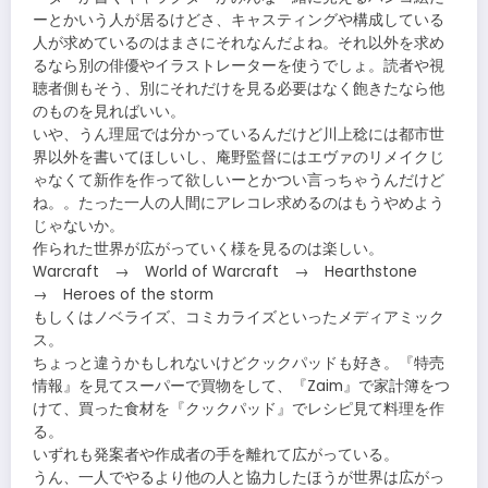
ーとかいう人が居るけどさ、キャスティングや構成している
人が求めているのはまさにそれなんだよね。それ以外を求め
るなら別の俳優やイラストレーターを使うでしょ。読者や視
聴者側もそう、別にそれだけを見る必要はなく飽きたなら他
のものを見ればいい。
いや、うん理屈では分かっているんだけど川上稔には都市世
界以外を書いてほしいし、庵野監督にはエヴァのリメイクじ
ゃなくて新作を作って欲しいーとかつい言っちゃうんだけど
ね。。たった一人の人間にアレコレ求めるのはもうやめよう
じゃないか。
作られた世界が広がっていく様を見るのは楽しい。
Warcraft → World of Warcraft → Hearthstone
→ Heroes of the storm
もしくはノベライズ、コミカライズといったメディアミック
ス。
ちょっと違うかもしれないけどクックパッドも好き。『特売
情報』を見てスーパーで買物をして、『Zaim』で家計簿をつ
けて、買った食材を『クックパッド』でレシピ見て料理を作
る。
いずれも発案者や作成者の手を離れて広がっている。
うん、一人でやるより他の人と協力したほうが世界は広がっ