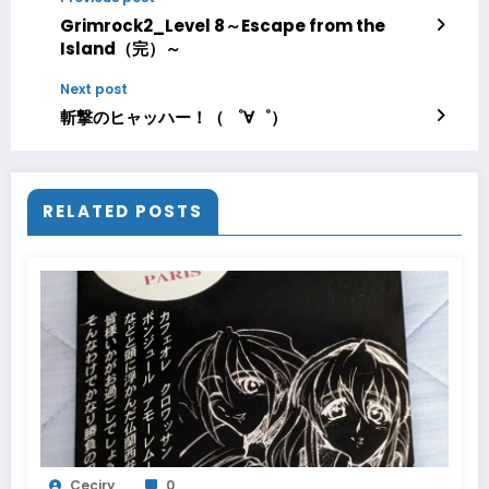
Grimrock2_Level 8～Escape from the
Island（完）～
Next post
斬撃のヒャッハー！（ ゜∀゜）
RELATED POSTS
Ceciry
0