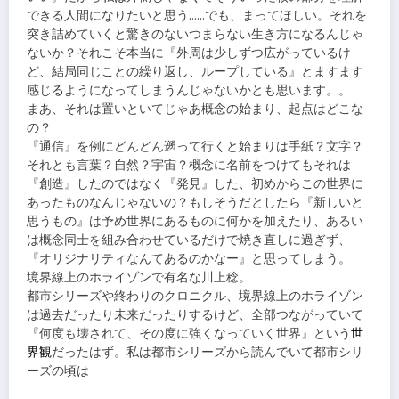
できる人間になりたいと思う……でも、まってほしい。それを
突き詰めていくと驚きのないつまらない生き方になるんじゃ
ないか？それこそ本当に『外周は少しずつ広がっているけ
ど、結局同じことの繰り返し、ループしている』とますます
感じるようになってしまうんじゃないかとも思います。。
まあ、それは置いといてじゃあ概念の始まり、起点はどこな
の？
『通信』を例にどんどん遡って行くと始まりは手紙？文字？
それとも言葉？自然？宇宙？概念に名前をつけてもそれは
『創造』したのではなく『発見』した、初めからこの世界に
あったものなんじゃないの？もしそうだとしたら『新しいと
思うもの』は予め世界にあるものに何かを加えたり、あるい
は概念同士を組み合わせているだけで焼き直しに過ぎず、
『オリジナリティなんてあるのかなー』と思ってしまう。
境界線上のホライゾンで有名な川上稔。
都市シリーズや終わりのクロニクル、境界線上のホライゾン
は過去だったり未来だったりするけど、全部つながっていて
『何度も壊されて、その度に強くなっていく世界』という
世
界観
だったはず。私は都市シリーズから読んでいて都市シリ
ーズの頃は