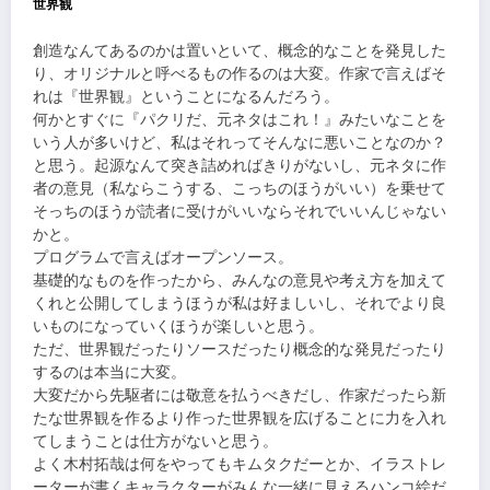
世界観
創造なんてあるのかは置いといて、概念的なことを発見した
り、オリジナルと呼べるもの作るのは大変。作家で言えばそ
れは『世界観』ということになるんだろう。
何かとすぐに『パクリだ、元ネタはこれ！』みたいなことを
いう人が多いけど、私はそれってそんなに悪いことなのか？
と思う。起源なんて突き詰めればきりがないし、元ネタに作
者の意見（私ならこうする、こっちのほうがいい）を乗せて
そっちのほうが読者に受けがいいならそれでいいんじゃない
かと。
プログラムで言えばオープンソース。
基礎的なものを作ったから、みんなの意見や考え方を加えて
くれと公開してしまうほうが私は好ましいし、それでより良
いものになっていくほうが楽しいと思う。
ただ、世界観だったりソースだったり概念的な発見だったり
するのは本当に大変。
大変だから先駆者には敬意を払うべきだし、作家だったら新
たな世界観を作るより作った世界観を広げることに力を入れ
てしまうことは仕方がないと思う。
よく木村拓哉は何をやってもキムタクだーとか、イラストレ
ーターが書くキャラクターがみんな一緒に見えるハンコ絵だ