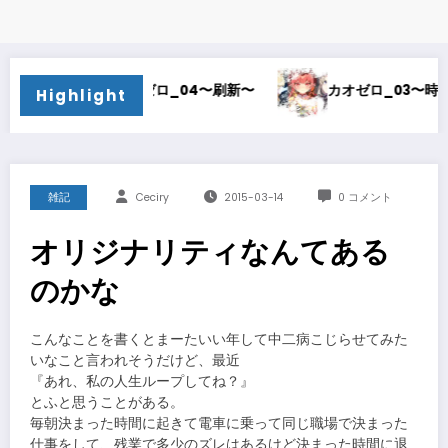
カオゼロ_04〜刷新〜
カオゼロ_03〜時間泥棒〜
Highlight
雑記
Ceciry
2015-03-14
0 コメント
オリジナリティなんてある
のかな
こんなことを書くとまーたいい年して中二病こじらせてみた
いなこと言われそうだけど、最近
『あれ、私の人生ループしてね？』
とふと思うことがある。
毎朝決まった時間に起きて電車に乗って同じ職場で決まった
仕事をして、残業で多少のズレはあるけど決まった時間に退