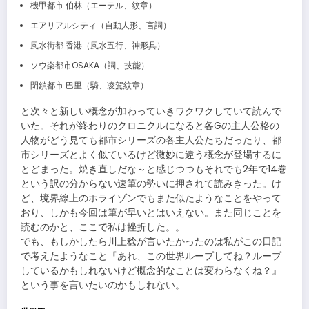
機甲都市 伯林（エーテル、紋章）
エアリアルシティ（自動人形、言詞）
風水街都 香港（風水五行、神形具）
ソウ楽都市OSAKA（詞、技能）
閉鎖都市 巴里（騎、凌駕紋章）
と次々と新しい概念が加わっていきワクワクしていて読んで
いた。それが終わりのクロニクルになると各Gの主人公格の
人物がどう見ても都市シリーズの各主人公たちだったり、都
市シリーズとよく似ているけど微妙に違う概念が登場するに
とどまった。焼き直しだな～と感じつつもそれでも2年で14巻
という訳の分からない速筆の勢いに押されて読みきった。け
ど、境界線上のホライゾンでもまた似たようなことをやって
おり、しかも今回は筆が早いとはいえない。また同じことを
読むのかと、ここで私は挫折した。。
でも、もしかしたら川上稔が言いたかったのは私がこの日記
で考えたようなこと『あれ、この世界ループしてね？ループ
しているかもしれないけど概念的なことは変わらなくね？』
という事を言いたいのかもしれない。