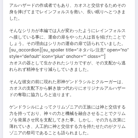
アルハザードの作成者でもあり、カオスと交信するためその
身を捧げてまでレインフォルスを救い、長い眠りへとつきま
した。
そんなシリカが本編では人が変わったようにレインフォルス
へ接している事に、運命の扉をやった人は首を傾げたことで
しょう。その理由はシリカの運命の扉で語られていました。
[su_accordion][su_spoiler title=”ネタバレ注意” open=”no”
style=”default” icon=”plus” anchor=”” class=””]
カオスの器として生かされたシリカですが、その支配から逃
れられず精神をすり減らしていきました。
そんな彼女の前に現れた邪神ゲンドラシルとクルーガーは、
カオスの支配下から解き放つ代わりにオリジナルアルハザー
ドの奪取に協力しろと迫ります。
ゲンドラシルによってクリムゾニアの王族には神と交信する
力を持っており、神々の力と機械を融合させることでクリム
ゾを発展させ民を支配してきた事。しかし、その力も次第に
薄れていき、人工的に神と交信する力を持たせたのがクリム
ゾニアの祭司であることも語られました。