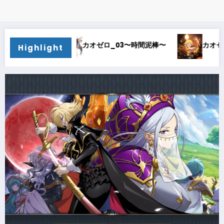
〜
カオゼロ_02〜オルレア考察〜
カオゼロ_01〜
Highlight