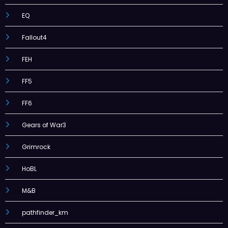
EQ
Fallout4
FEH
FF5
FF6
Gears of War3
Grimrock
HoBL
M&B
pathfinder_km