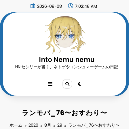
コ
2026-08-08
7:02:50 AM
ン
テ
ン
ツ
へ
ス
キ
ッ
プ
Into Nemu nemu
HN:セシリーが書く、ネトゲやコンシュマーゲームの日記
ランモバ_76〜おすわり〜
ホーム
2020
8月
29
ランモバ_76〜おすわり〜