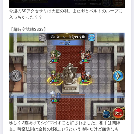
今週のSSアクセサリは天使の羽。また羽とベルトのループに
入っちゃった？？
【超時空試練SSSS】
珍しく2週続けてシグマ出すこと許されました。相手は闇陣
営。時空法則は全員の移動力+2という地味だけど面倒なも