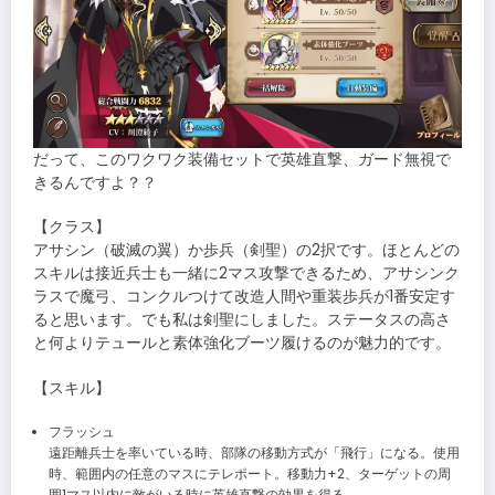
だって、このワクワク装備セットで英雄直撃、ガード無視で
きるんですよ？？
【クラス】
アサシン（破滅の翼）か歩兵（剣聖）の2択です。ほとんどの
スキルは接近兵士も一緒に2マス攻撃できるため、アサシンク
ラスで魔弓、コンクルつけて改造人間や重装歩兵が1番安定す
ると思います。でも私は剣聖にしました。ステータスの高さ
と何よりテュールと素体強化ブーツ履けるのが魅力的です。
【スキル】
フラッシュ
遠距離兵士を率いている時、部隊の移動方式が「飛行」になる。使用
時、範囲内の任意のマスにテレポート。移動力+2、ターゲットの周
囲1マス以内に敵がいる時に英雄直撃の効果を得る