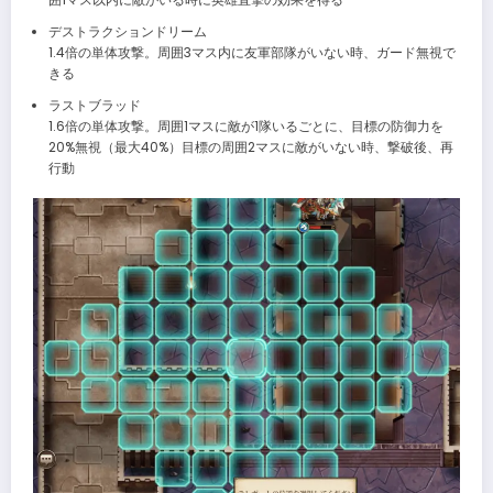
デストラクションドリーム
1.4倍の単体攻撃。周囲3マス内に友軍部隊がいない時、ガード無視で
きる
ラストブラッド
1.6倍の単体攻撃。周囲1マスに敵が1隊いるごとに、目標の防御力を
20%無視（最大40%）目標の周囲2マスに敵がいない時、撃破後、再
行動