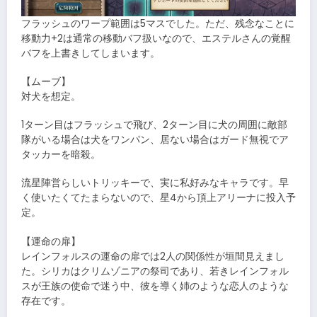
フラッシュのワープ範囲は5マスでした。ただ、残念なことに
移動力+2は通常の移動バフ扱いなので、エステルさんの覚醒
バフを上書きしてしまいます。
【ムーブ】
対犬を想定。
1ターン目はフラッシュで飛び、2ターン目に犬の周囲に敵部
隊がいる場合は犬をワンパン、居ない場合はガード無視でア
タッカーを暗殺。
流星陣営らしいトリッキーで、実に私好みなキャラです。早
く使いたくてたまらないので、星4から頂上アリーナに投入予
定。
【運命の扉】
レインフォルスの運命の扉では2人の関係性が垣間見えまし
た。シリカはクリムゾニアの祭司であり、若きレインフォル
スが王族の使命で迷う中、彼を導く姉のような恋人のような
存在です。