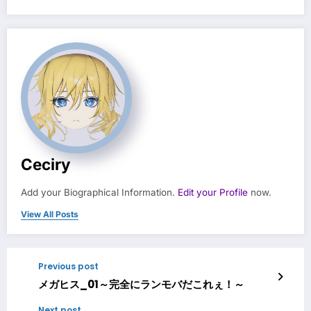
Ceciry
Add your Biographical Information.
Edit your Profile
now.
View All Posts
Previous post
メガヒス_01～完全にランモバだこれぇ！～
Next post