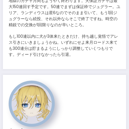
地獄のガチャ月間もようやく終わります。犬保証ガチャは最
大150連回す予定です。50連でまずは保証枠でジュグラー。ユ
リア、ランディウスは星6なのでそのまま引いて、もう1回ジ
ュグラーなら続投、それ以外ならそこで終了ですね。時空の
精鋭での交換が1回限りなのが辛いところ。
もし100連以内に犬が3体来たときだけ、持ち越し覚悟でアレ
ス引きにいきましょうかね。いずれにせよ来月ロードス来て
も300連分は貯まるようにしっかり調整していくつもりで
す。ディード引けなかったら引退。