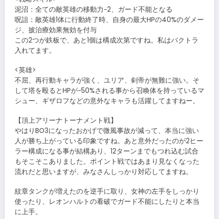
泥沼：全ての敵英雄の移動力−2、ガード不能となる
呪詛：敵英雄1体に行動終了時、自身の最大HPの40%のダメー
ジ、披治療効果無効を付与
この2つが鉄板で、あと1個は構成次第ですね。私はバクトラ
入れてます。
<英雄>
不屈、再行動キャラが強く、ユリア、剣帝が無難に強い。そ
して塔を殴るとHPが−50%される事から召喚体を持っているマ
シュー、ギザロフなどの意外なキャラも活躍してますねー。
【頂上アリーナトーナメント戦】
やはりBO3になったおかげで微風事故が減って、本当に強い
人が勝ち上がっている印象ですね。あと意外だったのが2ヒー
ラー構成になる事が結構あり、12ターンまでもつれ込む試合
もそこそこありました。ポイント戦ではあまり見なくなった
流れだと思いますが、みなさんしっかり対応してますね。
紋章タンクが増えたのを逆手に取り、女神の左手をしっかり
使ったり、レオンハルトの看破でガード不能にしたりと本当
に上手。