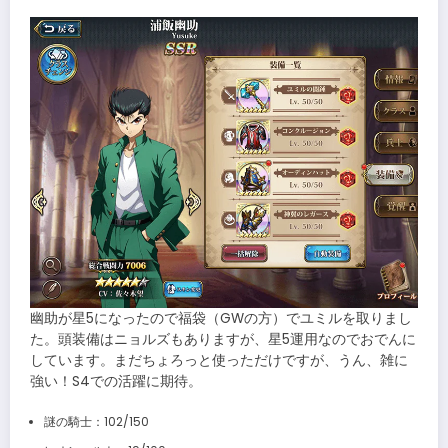
幽助が星5になったので福袋（GWの方）でユミルを取りまし
た。頭装備はニョルズもありますが、星5運用なのでおでんに
しています。まだちょろっと使っただけですが、うん、雑に
強い！S4での活躍に期待。
謎の騎士：102/150