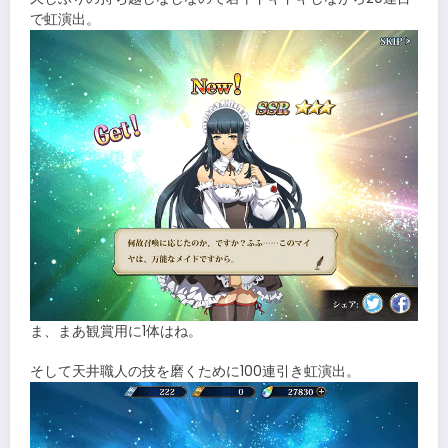
で虹演出。
ま、まあ観賞用に1体はね。
そして天井職人の技を磨くために100連引き虹演出。