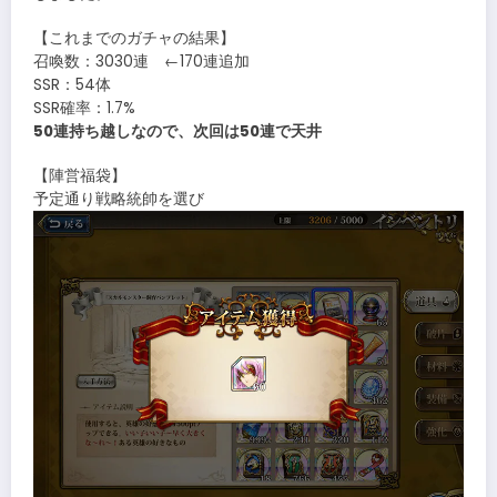
【これまでのガチャの結果】
召喚数：3030連 ←170連追加
SSR：54体
SSR確率：1.7%
50連持ち越しなので、次回は50連で天井
【陣営福袋】
予定通り戦略統帥を選び