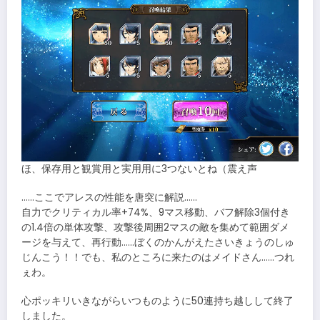
ほ、保存用と観賞用と実用用に3つないとね（震え声
……ここでアレスの性能を唐突に解説……
自力でクリティカル率+74%、9マス移動、バフ解除3個付き
の1.4倍の単体攻撃、攻撃後周囲2マスの敵を集めて範囲ダメ
ージを与えて、再行動……ぼくのかんがえたさいきょうのしゅ
じんこう！！でも、私のところに来たのはメイドさん……つれ
ぇわ。
心ポッキリいきながらいつものように50連持ち越しして終了
しました。