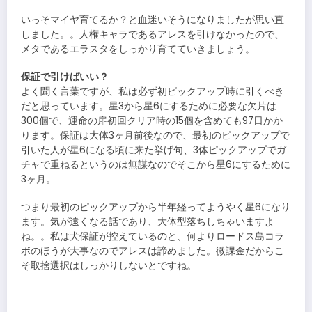
いっそマイヤ育てるか？と血迷いそうになりましたが思い直
しました。。人権キャラであるアレスを引けなかったので、
メタであるエラスタをしっかり育てていきましょう。
保証で引けばいい？
よく聞く言葉ですが、私は必ず初ピックアップ時に引くべき
だと思っています。星3から星6にするために必要な欠片は
300個で、運命の扉初回クリア時の15個を含めても97日かか
ります。保証は大体3ヶ月前後なので、最初のピックアップで
引いた人が星6になる頃に来た挙げ句、3体ピックアップでガ
チャで重ねるというのは無謀なのでそこから星6にするために
3ヶ月。
つまり最初のピックアップから半年経ってようやく星6になり
ます。気が遠くなる話であり、大体型落ちしちゃいますよ
ね。。私は犬保証が控えているのと、何よりロードス島コラ
ボのほうが大事なのでアレスは諦めました。微課金だからこ
そ取捨選択はしっかりしないとですね。