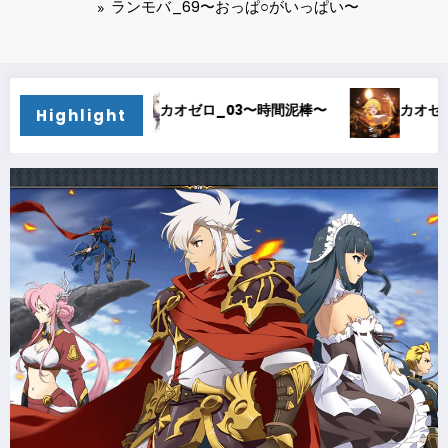
ランモバ_69〜おっぱ○がいっぱい〜
〜
カオゼロ_02〜オルレア考察〜
カオゼロ_01〜
Highlight