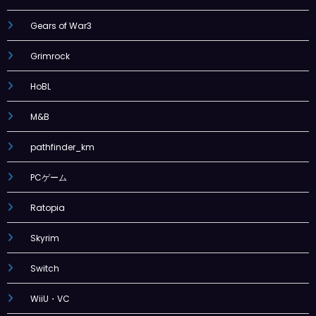
Gears of War3
Grimrock
HoBL
M&B
pathfinder_km
PCゲーム
Ratopia
Skyrim
Switch
WiiU・VC