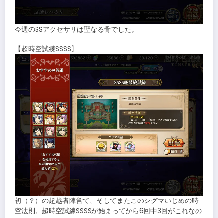
今週のSSアクセサリは聖なる骨でした。
【超時空試練SSSS】
初（？）の超越者陣営で、そしてまたこのシグマいじめの時
空法則。超時空試練SSSSが始まってから6回中3回がこれなの