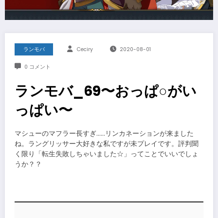
ランモバ
Ceciry
2020-08-01
0 コメント
ランモバ_69〜おっぱ○がい
っぱい〜
マシューのマフラー長すぎ……リンカネーションが来ました
ね。ラングリッサー大好きな私ですが未プレイです。評判聞
く限り「転生失敗しちゃいました☆」ってことでいいでしょ
うか？？