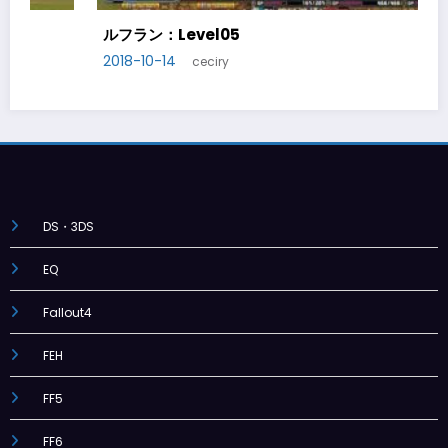
ルフラン：Level06
2018-10-20
ceciry
DS・3DS
EQ
Fallout4
FEH
FF5
FF6