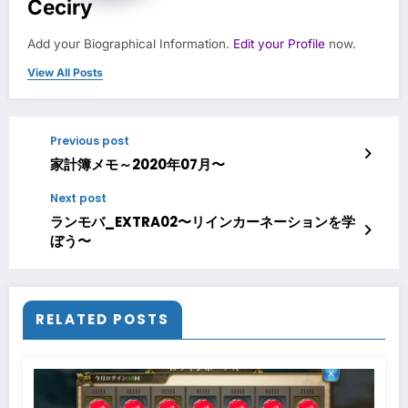
Ceciry
Add your Biographical Information.
Edit your Profile
now.
View All Posts
Previous post
家計簿メモ～2020年07月〜
Next post
ランモバ_EXTRA02〜リインカーネーションを学
ぼう〜
RELATED POSTS