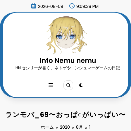
コ
2026-08-09
9:09:40 PM
ン
テ
ン
ツ
へ
ス
キ
ッ
プ
Into Nemu nemu
HN:セシリーが書く、ネトゲやコンシュマーゲームの日記
ランモバ_69〜おっぱ○がいっぱい〜
ホーム
2020
8月
1