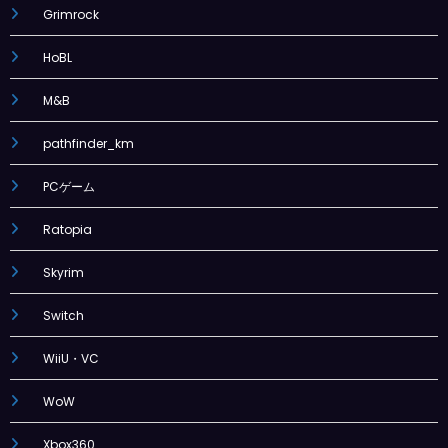
Grimrock
HoBL
M&B
pathfinder_km
PCゲーム
Ratopia
Skyrim
Switch
WiiU・VC
WoW
Xbox360