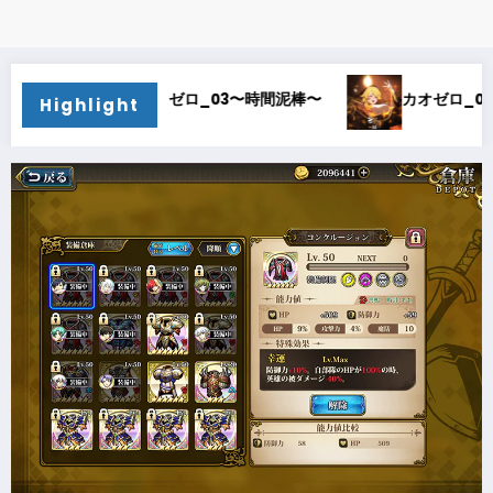
カオゼロ_02〜オルレア考察〜
カオゼロ_01〜どス
Highlight