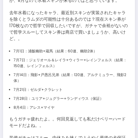
が、8月なので水着スキンが来るのではと思っています。
去年水着になったキャラ、最近別スキンが実装されたキャラ
を除くとラムダの可能性は十分あるのでは？現在スキン券が
170枚なので哲学で回収したいですが、ガチャで余裕がないの
で哲学スルーしてスキン券は商店で買いましょうか、高いけ
ど。。
7月1日：浦飯幽助+蔵馬（結果：60連、幽助2体）
7月7日：ジェリオール＆レイラ+ウィラー+レインフォルス（結果：
150連、レインフォルス）
7月14日：飛影+戸愚呂兄弟（結果：120連、アルテミュラー、飛影2
体）
7月21日：ゼルダ+クラレット
7月28日：ユリア+ジュグラー+ランディウス（保証）
8月4日：アレス+マイヤ
もうガチャ疲れたよ。。何回見返しても私だけベリーハード
モードだよね。。
装備ガチャはスルー。中休みを挟んでようやく最後の犬保証