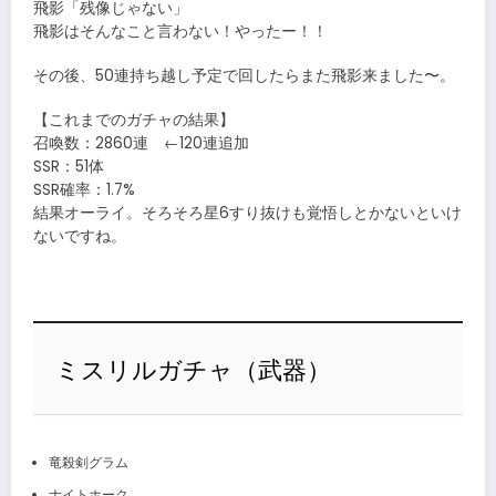
飛影「残像じゃない」
飛影はそんなこと言わない！やったー！！
その後、50連持ち越し予定で回したらまた飛影来ました〜。
【これまでのガチャの結果】
召喚数：2860連 ←120連追加
SSR：51体
SSR確率：1.7%
結果オーライ。そろそろ星6すり抜けも覚悟しとかないといけ
ないですね。
ミスリルガチャ（武器）
竜殺剣グラム
ナイトホーク