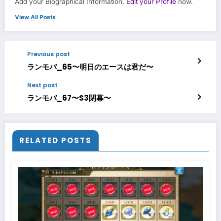
Add your Biographical Information.
Edit your Profile
now.
View All Posts
Previous post
ランモバ_65〜明日のエースは君だ〜
Next post
ランモバ_67〜S3閉幕〜
RELATED POSTS