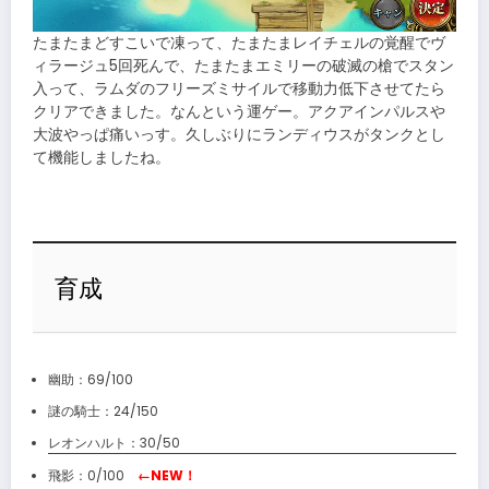
たまたまどすこいで凍って、たまたまレイチェルの覚醒でヴ
ィラージュ5回死んで、たまたまエミリーの破滅の槍でスタン
入って、ラムダのフリーズミサイルで移動力低下させてたら
クリアできました。なんという運ゲー。アクアインパルスや
大波やっぱ痛いっす。久しぶりにランディウスがタンクとし
て機能しましたね。
育成
幽助：69/100
謎の騎士：24/150
レオンハルト：30/50
飛影：0/100
←NEW！