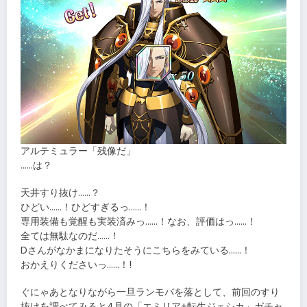
アルテミュラー「残像だ」
……は？
天井すり抜け……？
ひどい……！ひどすぎるっ……！
専用装備も覚醒も実装済みっ……！なお、評価はっ……！
全ては無駄なのだ……！
Dさんがなかまになりたそうにこちらをみている……！
おかえりくださいっ……！!
ぐにゃあとなりながら一旦ランモバを落として、前回のすり
抜けを調べてみると4月の「エミリア+転生ジェシカ」ガチャ