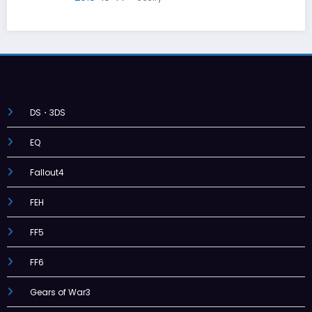
DS・3DS
EQ
Fallout4
FEH
FF5
FF6
Gears of War3