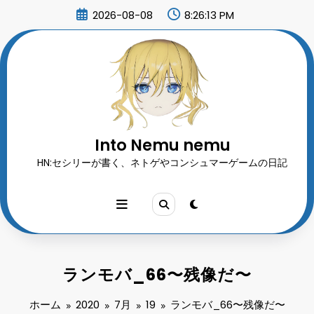
コ
2026-08-08
8:26:15 PM
ン
テ
ン
ツ
へ
ス
キ
ッ
プ
Into Nemu nemu
HN:セシリーが書く、ネトゲやコンシュマーゲームの日記
ランモバ_66〜残像だ〜
ホーム
2020
7月
19
ランモバ_66〜残像だ〜