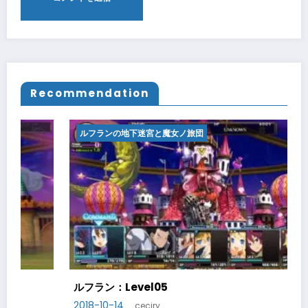
Recommendation
ルフランの地下迷宮と魔女ノ旅団
ルフラン：Level06
2018-10-20
ceciry