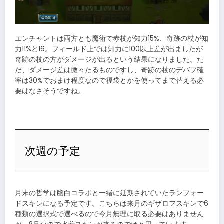
エンチャントは両方とも魔術で赤杖が知力15%、奇跡の杖が知
力11%と16。フィールド上では知力に100以上差が出ましたが
奇跡の杖の方がダメージが出るという結果になりました。た
だ、ダメージ差は微々たるものですし、奇跡の杖のデバフ確
率は30%でおまけ程度なので福袋とかを使ってまで替える必
要はなさそうですね。
次週の予定
月末の哲学は幽白コラボと一緒に延期されていたランフォー
ドスキンになる予定です。こちらは来月のギザロフスキンで6
種類の選択式で選べるので今月無理に取る必要はありません