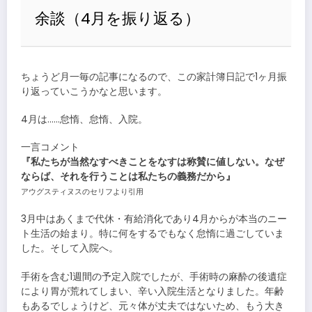
余談（4月を振り返る）
ちょうど月一毎の記事になるので、この家計簿日記で1ヶ月振
り返っていこうかなと思います。
4月は……怠惰、怠惰、入院。
一言コメント
『私たちが当然なすべきことをなすは称賛に値しない。なぜ
ならば、それを行うことは私たちの義務だから』
アウグスティヌスのセリフより引用
3月中はあくまで代休・有給消化であり4月からが本当のニー
ト生活の始まり。特に何をするでもなく怠惰に過ごしていま
した。そして入院へ。
手術を含む1週間の予定入院でしたが、手術時の麻酔の後遺症
により胃が荒れてしまい、辛い入院生活となりました。年齢
もあるでしょうけど、元々体が丈夫ではないため、もう大き