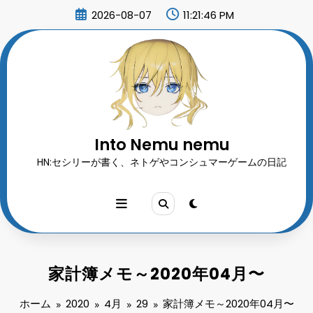
コ
2026-08-07
11:21:47 PM
ン
テ
ン
ツ
へ
ス
キ
ッ
プ
Into Nemu nemu
HN:セシリーが書く、ネトゲやコンシュマーゲームの日記
家計簿メモ～2020年04月〜
ホーム
2020
4月
29
家計簿メモ～2020年04月〜