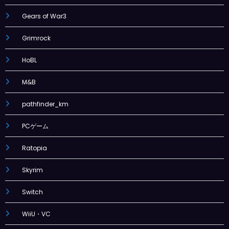
Gears of War3
Grimrock
HoBL
M&B
pathfinder_km
PCゲーム
Ratopia
Skyrim
Switch
WiiU・VC