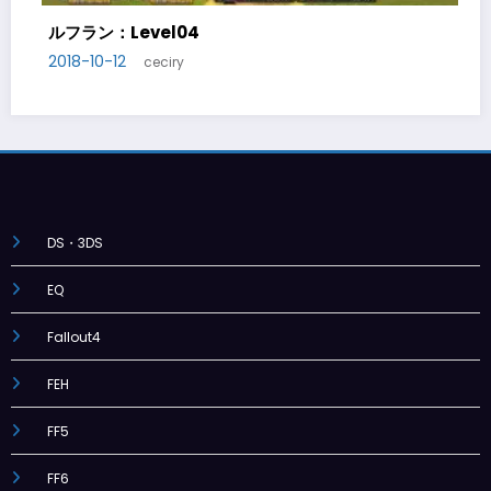
ルフラン：Level04
ル
2018-10-12
20
ceciry
DS・3DS
EQ
Fallout4
FEH
FF5
FF6