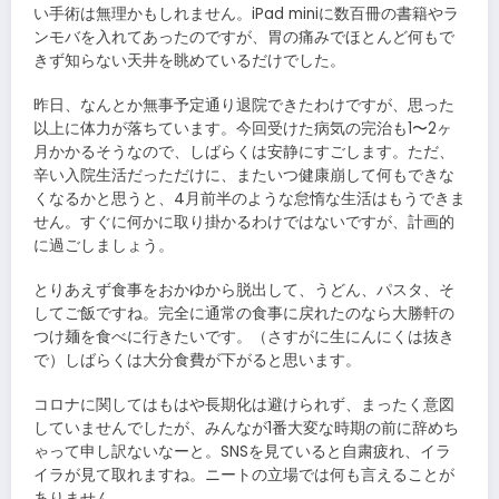
い手術は無理かもしれません。iPad miniに数百冊の書籍やラ
ンモバを入れてあったのですが、胃の痛みでほとんど何もで
きず知らない天井を眺めているだけでした。
昨日、なんとか無事予定通り退院できたわけですが、思った
以上に体力が落ちています。今回受けた病気の完治も1〜2ヶ
月かかるそうなので、しばらくは安静にすごします。ただ、
辛い入院生活だっただけに、またいつ健康崩して何もできな
くなるかと思うと、4月前半のような怠惰な生活はもうできま
せん。すぐに何かに取り掛かるわけではないですが、計画的
に過ごしましょう。
とりあえず食事をおかゆから脱出して、うどん、パスタ、そ
してご飯ですね。完全に通常の食事に戻れたのなら大勝軒の
つけ麺を食べに行きたいです。（さすがに生にんにくは抜き
で）しばらくは大分食費が下がると思います。
コロナに関してはもはや長期化は避けられず、まったく意図
していませんでしたが、みんなが1番大変な時期の前に辞めち
ゃって申し訳ないなーと。SNSを見ていると自粛疲れ、イラ
イラが見て取れますね。ニートの立場では何も言えることが
ありません。