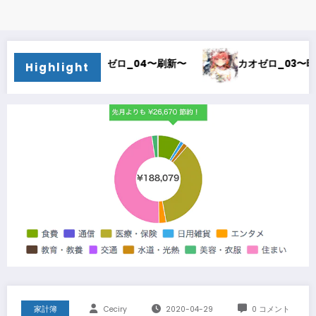
カオゼロ_04〜刷新〜
カオゼロ_03〜時間泥棒〜
Highlight
家計簿
Ceciry
2020-04-29
0 コメント