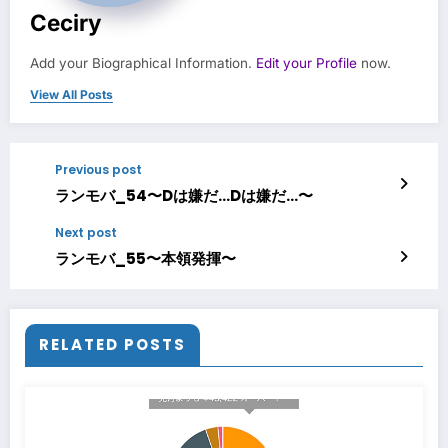
Ceciry
Add your Biographical Information.
Edit your Profile
now.
View All Posts
Previous post
ランモバ_54〜Dは嫌だ…Dは嫌だ…〜
Next post
ランモバ_55〜本領発揮〜
RELATED POSTS