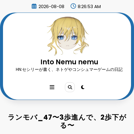
コ
2026-08-08
8:26:55 AM
ン
テ
ン
ツ
へ
ス
キ
ッ
プ
Into Nemu nemu
HN:セシリーが書く、ネトゲやコンシュマーゲームの日記
ランモバ_47〜3歩進んで、2歩下が
る〜