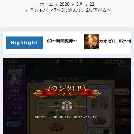
ホーム
2020
3月
22
ランモバ_47〜3歩進んで、2歩下がる〜
カオゼロ_02〜オルレア考察〜
カオゼロ_01〜ど
Highlight