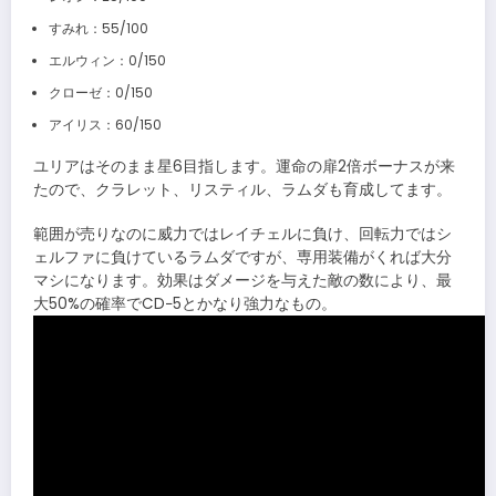
すみれ：55/100
エルウィン：0/150
クローゼ：0/150
アイリス：60/150
ユリアはそのまま星6目指します。運命の扉2倍ボーナスが来
たので、クラレット、リスティル、ラムダも育成してます。
範囲が売りなのに威力ではレイチェルに負け、回転力ではシ
ェルファに負けているラムダですが、専用装備がくれば大分
マシになります。効果はダメージを与えた敵の数により、最
大50%の確率でCD−5とかなり強力なもの。