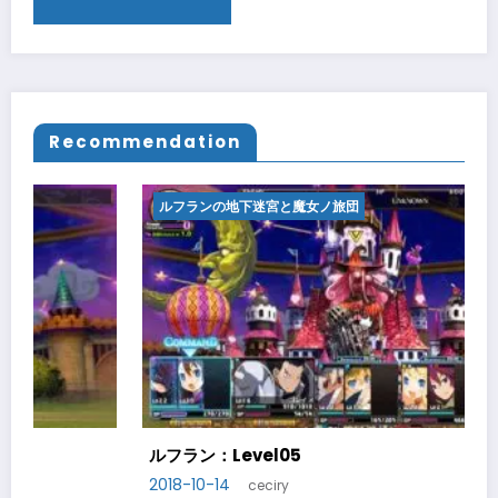
Recommendation
ルフランの地下迷宮と魔女ノ旅団
ルフラン：Level06
2018-10-20
ceciry