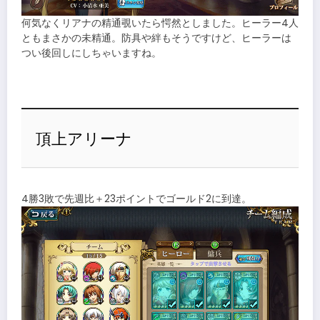
何気なくリアナの精通覗いたら愕然としました。ヒーラー4人
ともまさかの未精通。防具や絆もそうですけど、ヒーラーは
つい後回しにしちゃいますね。
頂上アリーナ
4勝3敗で先週比＋23ポイントでゴールド2に到達。