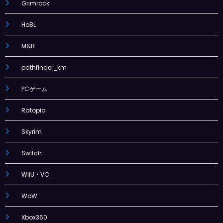
Grimrock
HoBL
M&B
pathfinder_km
PCゲーム
Ratopia
Skyrim
Switch
WiiU・VC
WoW
Xbox360