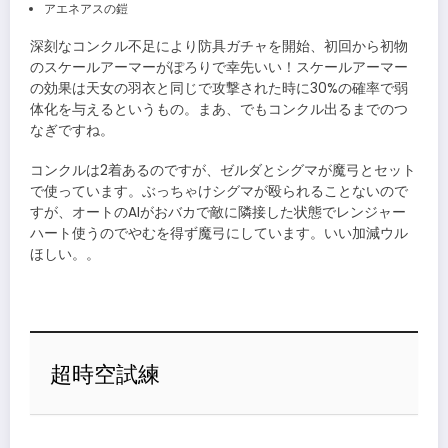
アエネアスの鎧
深刻なコンクル不足により防具ガチャを開始、初回から初物
のスケールアーマーがぽろりで幸先いい！スケールアーマー
の効果は天女の羽衣と同じで攻撃された時に30%の確率で弱
体化を与えるというもの。まあ、でもコンクル出るまでのつ
なぎですね。
コンクルは2着あるのですが、ゼルダとシグマが魔弓とセット
で使っています。ぶっちゃけシグマが殴られることないので
すが、オートのAIがおバカで敵に隣接した状態でレンジャー
ハート使うのでやむを得ず魔弓にしています。いい加減ウル
ほしい。。
超時空試練