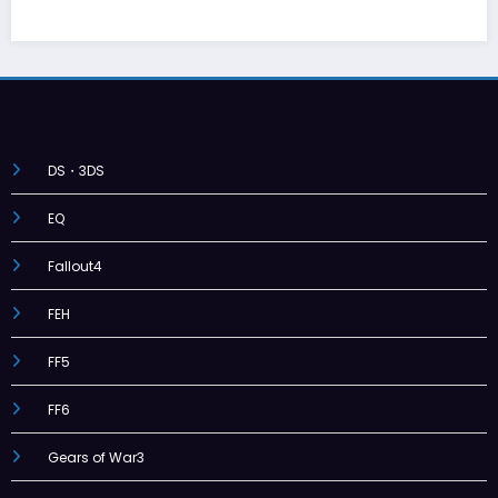
DS・3DS
EQ
Fallout4
FEH
FF5
FF6
Gears of War3