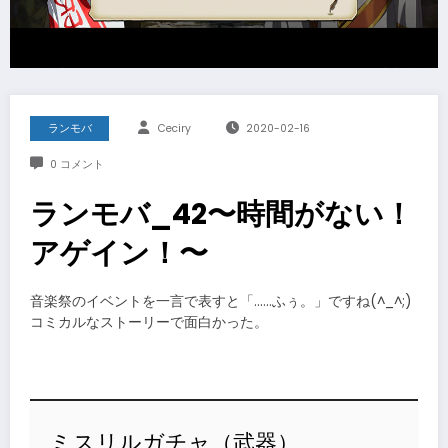
ランモバ
Ceciry
2020-02-16
0 コメント
ランモバ_42〜時間がない！
アゲイン！〜
音楽祭のイベントを一言で表すと「……ふぅ。」ですね(^_^;)
コミカルなストーリーで面白かった。
ミスリルガチャ（武器）