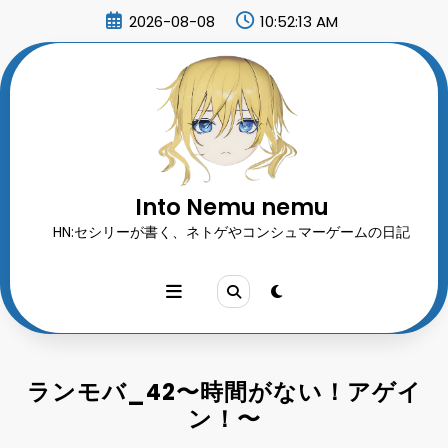
コ
2026-08-08
10:52:14 AM
ン
テ
ン
ツ
へ
ス
キ
ッ
プ
Into Nemu nemu
HN:セシリーが書く、ネトゲやコンシュマーゲームの日記
ランモバ_42〜時間がない！アゲイ
ン！〜