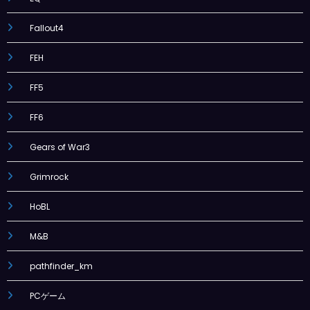
Fallout4
FEH
FF5
FF6
Gears of War3
Grimrock
HoBL
M&B
pathfinder_km
PCゲーム