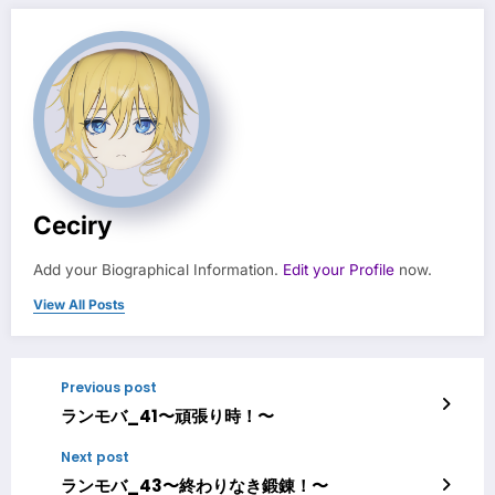
Ceciry
Add your Biographical Information.
Edit your Profile
now.
View All Posts
Previous post
ランモバ_41〜頑張り時！〜
Next post
ランモバ_43〜終わりなき鍛錬！〜