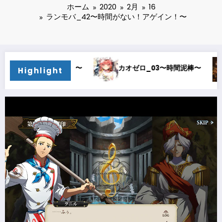
ホーム
2020
2月
16
ランモバ_42〜時間がない！アゲイン！〜
カオゼロ_03〜時間泥棒〜
カオゼロ_02〜オルレア
Highlight