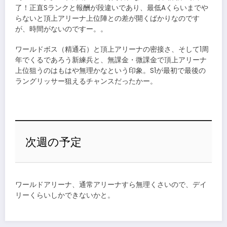
了！正直Sランクと報酬が段違いであり、最低Aくらいまでや
らないと頂上アリーナ上位陣との差が開くばかりなのです
が、時間がないのですー。。
ワールドボス（精通石）と頂上アリーナの密接さ、そして1周
年でくるであろう新練兵と、無課金・微課金で頂上アリーナ
上位狙うのはもはや無理かなという印象。S1が最初で最後の
ラングリッサー狙えるチャンスだったかー。
次週の予定
ワールドアリーナ、通常アリーナすら無理くさいので、デイ
リーくらいしかできないかと。