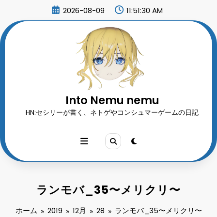
コ
2026-08-09
11:51:32 AM
ン
テ
ン
ツ
へ
ス
キ
ッ
プ
Into Nemu nemu
HN:セシリーが書く、ネトゲやコンシュマーゲームの日記
ランモバ_35〜メリクリ〜
ホーム
2019
12月
28
ランモバ_35〜メリクリ〜