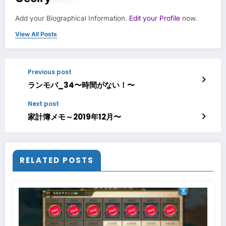
Add your Biographical Information.
Edit your Profile
now.
View All Posts
Previous post
ランモバ_34〜時間がない！〜
Next post
家計簿メモ～2019年12月〜
RELATED POSTS