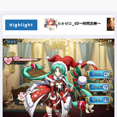
ゼロ_03〜時間泥棒〜
カオゼロ_02〜オルレア考察〜
Highlight