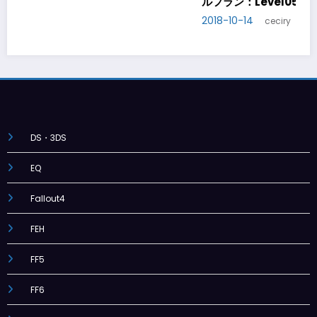
ルフラン：Level06
2018-10-20
ceciry
DS・3DS
EQ
Fallout4
FEH
FF5
FF6