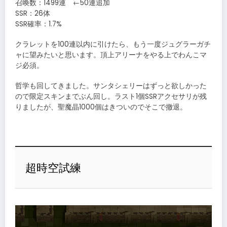
召喚数：1499連 ←50連追加
SSR：26体
SSR確率：1.7%
クラレットを100連以内に引けたら、もう一度ジュグラーガチ
ャに望みたいと思います。頂上アリーナをやる上でわんこマ
ジ必須。
哲学も回してきました。サンタシェリーはずっと欲しかった
ので限定スキンまでぶん回し。ラスト1個SSRアクセサリが残
りましたが、聖魔晶1000個はきついのでそこで撤退。
超時空試練