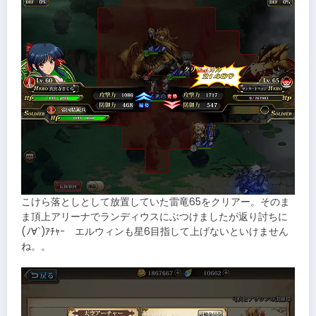
こけら落としとして放置していた雷竜65をクリアー。そのま
ま頂上アリーナでランディウスにぶつけましたが返り討ちに
(ﾉ∀`)ｱﾁｬｰ エルウィンも星6目指して上げないといけません
ね。。