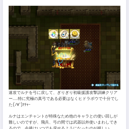
速攻でルナを弓に戻して、ぎりぎり初級援護攻撃訓練クリア
ー……特に究極の真弓である必要はなくヒドラボウで十分でし
た(ﾉ∀`)ｱﾁｬｰ
ルナはエンチャントが特殊なため他のキャラとの使い回しが
難しいのですが、飛兵、弓の間では武器以外使いまわしでき
るので、今後はいつでも戻せるようになったのが嬉しい。