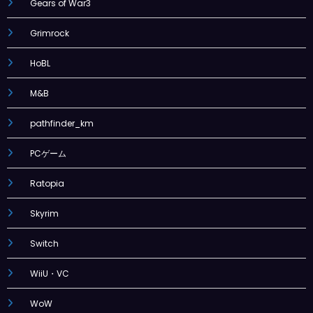
Gears of War3
Grimrock
HoBL
M&B
pathfinder_km
PCゲーム
Ratopia
Skyrim
Switch
WiiU・VC
WoW