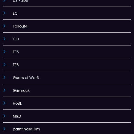
DS・3DS
EQ
Fallout4
FEH
FF5
FF6
Gears of War3
Grimrock
HoBL
M&B
pathfinder_km