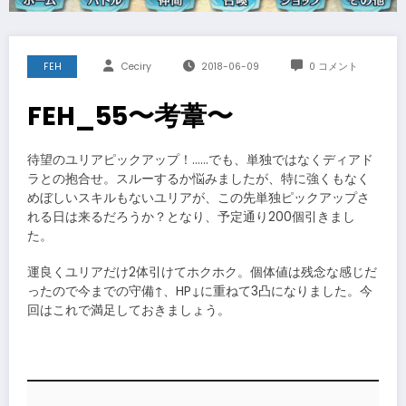
FEH
Ceciry
2018-06-09
0 コメント
FEH_55〜考葦〜
待望のユリアピックアップ！……でも、単独ではなくディアド
ラとの抱合せ。スルーするか悩みましたが、特に強くもなく
めぼしいスキルもないユリアが、この先単独ピックアップさ
れる日は来るだろうか？となり、予定通り200個引きまし
た。
運良くユリアだけ2体引けてホクホク。個体値は残念な感じだ
ったので今までの守備↑、HP↓に重ねて3凸になりました。今
回はこれで満足しておきましょう。