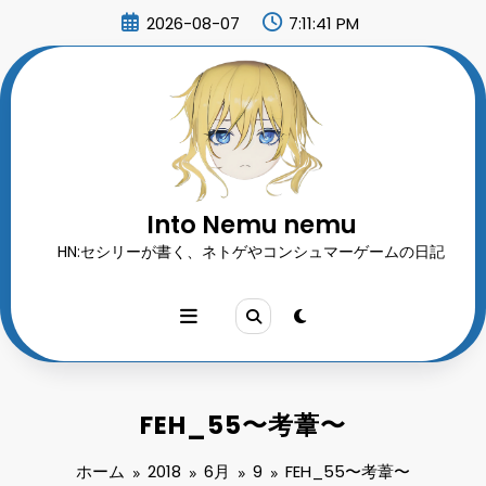
コ
2026-08-07
7:11:43 PM
ン
テ
ン
ツ
へ
ス
キ
ッ
プ
Into Nemu nemu
HN:セシリーが書く、ネトゲやコンシュマーゲームの日記
FEH_55〜考葦〜
ホーム
2018
6月
9
FEH_55〜考葦〜