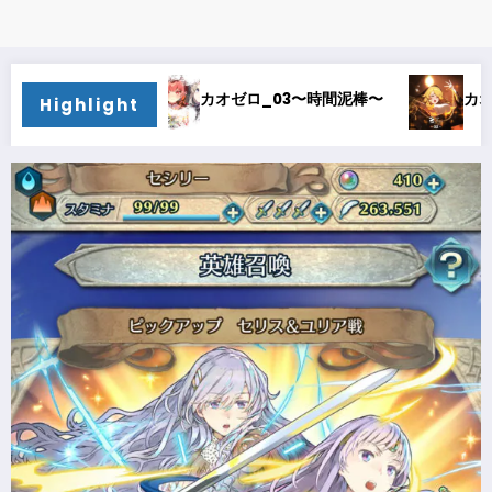
時間泥棒〜
カオゼロ_02〜オルレア考察〜
カオゼロ
Highlight