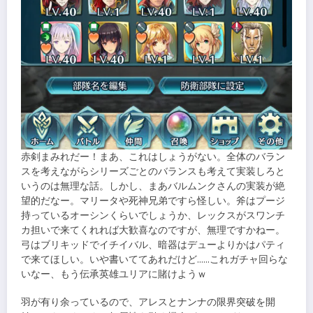
赤剣まみれだー！まあ、これはしょうがない。全体のバラン
スを考えながらシリーズごとのバランスも考えて実装しろと
いうのは無理な話。しかし、まあバルムンクさんの実装が絶
望的だなー。マリータや死神兄弟ですら怪しい。斧はプージ
持っているオーシンくらいでしょうか、レックスがスワンチ
カ担いで来てくれれば大歓喜なのですが、無理ですかねー。
弓はブリキッドでイチイバル、暗器はデューよりかはパティ
で来てほしい。いや書いててあれだけど……これガチャ回らな
いなー、もう伝承英雄ユリアに賭けようｗ
羽が有り余っているので、アレスとナンナの限界突破を開