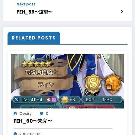
Next post
FEH_56〜遠望〜
RELATED POSTS
Ceciry
0
FEH_60〜未完〜
2019-03-09