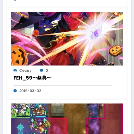
Ceciry
0
FEH_59〜祭典〜
2019-03-02