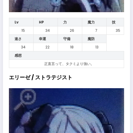
Lv
HP
力
魔力
技
15
34
26
7
35
速さ
幸運
守備
魔防
34
22
18
13
感想
正直言って、タクミより強い。
エリーゼ / ストラテジスト