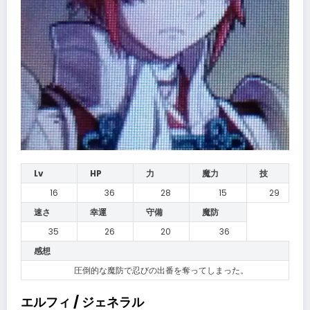
Lv
HP
力
魔力
技
16
36
28
15
29
速さ
幸運
守備
魔防
35
26
20
36
感想
圧倒的な魔防で忍びの出番を奪ってしまった。
エルフィ / ジェネラル