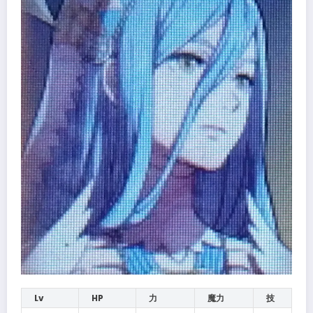
Lv
HP
力
魔力
技