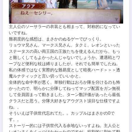
主人公のソーサラーの衣装とも相まって、対称的になってい
いですね。
難易度的な感想は、まさかのぬるゲーでびっくり。
リョウマ兄さん、マークス兄さん、タクミ、レオンといった
ステータスの高い両王国の王族たちを使えるんだから、もっ
と難しくしてもよかったんじゃないでしょうか。遭遇戦とワ
ープなど便利な杖は縛りましたが、それでも簡単でしたね。
私の体感ではなく実際的な難易度として暗夜ハード＞＞＞透
魔ルナティックと言い切っていいかと。
全体的な命中率が悪く、単独行動はおろか隊を分けるのも怖
かったので、明らかに分隊してねってマップ配置をガン無視
して全員固まって動きました。ターン数評価があったら最低
クラスだと思う。分隊大好きなアウグスト涙目な仕様ですよ
ね。。
そういえば子供世代忘れてた。。カップルはまさかの0で
す。。
ストーリー的には子供世代入る余地ないっすよね。主人公と
レオンさんをくっつけたかったのですが、役割的に別れて動