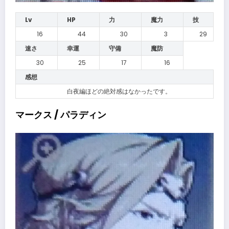
Lv
HP
力
魔力
技
16
44
30
3
29
速さ
幸運
守備
魔防
30
25
17
16
感想
白夜編ほどの絶対感はなかったです。
マークス / パラディン