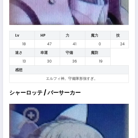
Lv
HP
力
魔力
技
18
47
41
0
24
速さ
幸運
守備
魔防
13
30
36
19
感想
エルフィ神。守備隊形強すぎ。
シャーロッテ / バーサーカー