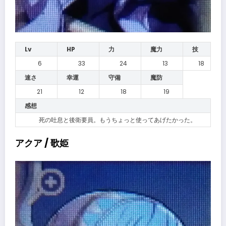
Lv
HP
力
魔力
技
6
33
24
13
18
速さ
幸運
守備
魔防
21
12
18
19
感想
死の吐息と後衛要員。もうちょっと使ってあげたかった。
アクア / 歌姫