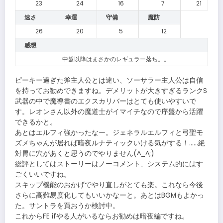
23
24
16
7
21
速さ
幸運
守備
魔防
26
20
5
12
感想
中盤以降はまさかのレギュラー落ち。。
ピーキー過ぎた斧主人公とは違い、ソーサラー主人公は自信
を持ってお勧めできますね。デメリットが大きすぎるランクS
武器の中で魔導書のエクスカリバーはとても使いやすいで
す。レオンさん以外の魔道士がイマイチなので序盤から活躍
できるかと。
あとはエルフィ強かったなー。ジェネラルエルフィと弓聖モ
ズメちゃんが居れば暗夜ルナティックいける気がする！……絶
対胃に穴があくと思うのでやりません(^_^;)
総評としてはストーリーはノーコメント、システム的にはす
ごくいいですね。
スキップ機能のおかげでやり直しがとても楽。これなら今後
さらに高難易度化してもいいかなーと。あとはBGMもよかっ
た。サントラを買おうか検討中。
これからFE ifやる人がいるならお勧めは暗夜編ですね。