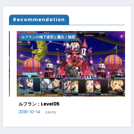
Recommendation
ルフランの地下迷宮と魔女ノ旅団
ルフラン：Level07
2018-10-21
ceciry