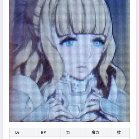
Lv
HP
力
魔力
技