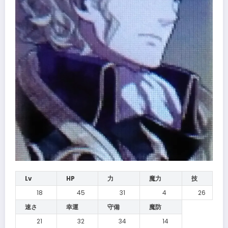
Lv
HP
力
魔力
技
18
45
31
4
26
速さ
幸運
守備
魔防
21
32
34
14