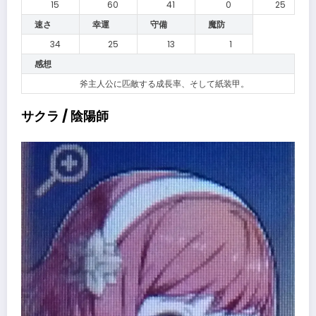
15
60
41
0
25
速さ
幸運
守備
魔防
34
25
13
1
感想
斧主人公に匹敵する成長率、そして紙装甲。
サクラ / 陰陽師