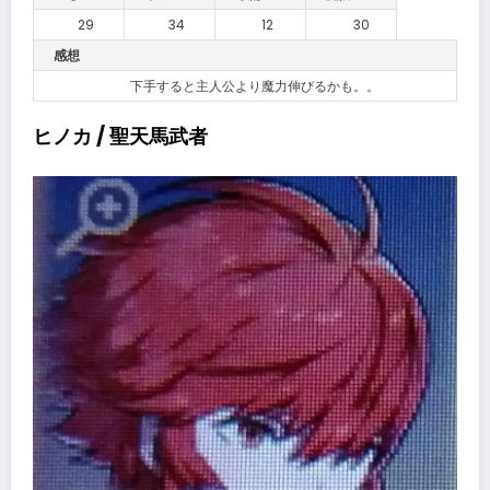
29
34
12
30
感想
下手すると主人公より魔力伸びるかも。。
ヒノカ / 聖天馬武者