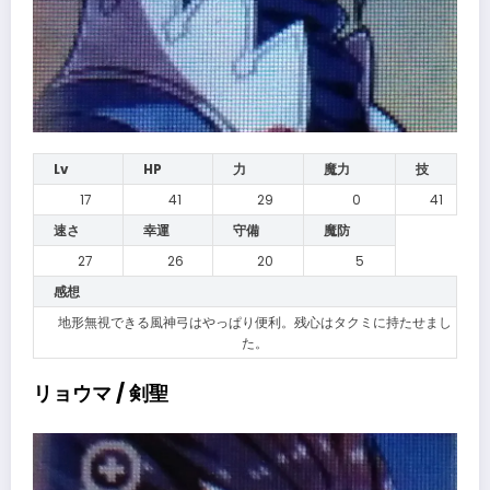
Lv
HP
力
魔力
技
17
41
29
0
41
速さ
幸運
守備
魔防
27
26
20
5
感想
地形無視できる風神弓はやっぱり便利。残心はタクミに持たせまし
た。
リョウマ / 剣聖