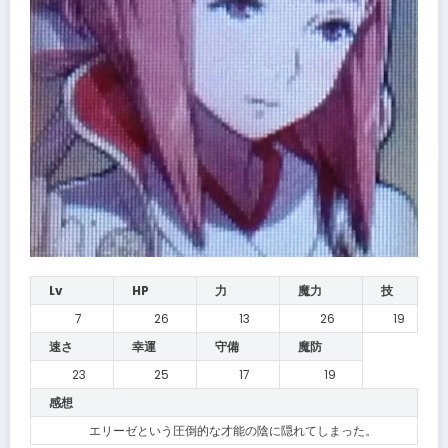
Lv
HP
力
魔力
技
7
26
13
26
19
速さ
幸運
守備
魔防
23
25
17
19
感想
エリーゼという圧倒的な才能の陰に隠れてしまった。