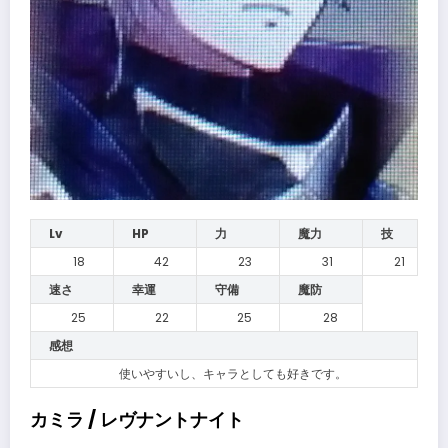
Lv
HP
力
魔力
技
18
42
23
31
21
速さ
幸運
守備
魔防
25
22
25
28
感想
使いやすいし、キャラとしても好きです。
カミラ / レヴナントナイト