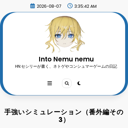
コ
2026-08-07
3:35:45 AM
ン
テ
ン
ツ
へ
ス
キ
ッ
プ
Into Nemu nemu
HN:セシリーが書く、ネトゲやコンシュマーゲームの日記
手強いシミュレーション（番外編その
3）