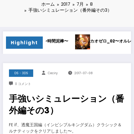
ホーム
2017
7月
8
手強いシミュレーション（番外編その3）
レア考察〜
カオゼロ_01〜どストライク〜
Wiza
Highlight
DS・3DS
Ceciry
2017-07-08
0 コメント
手強いシミュレーション（番
外編その3）
FE if、透魔王国編（インビシブルキングダム）クラシック＆
ルナティックをクリアしました〜。