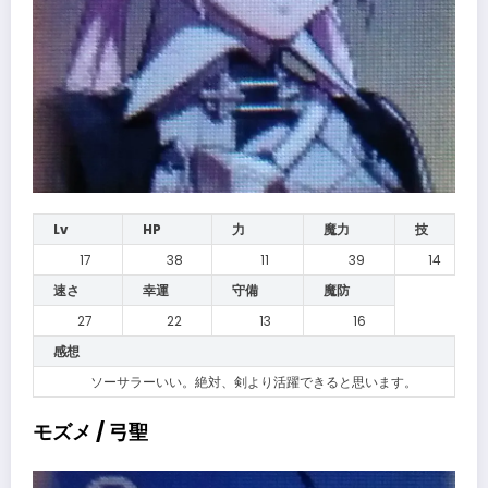
Lv
HP
力
魔力
技
17
38
11
39
14
速さ
幸運
守備
魔防
27
22
13
16
感想
ソーサラーいい。絶対、剣より活躍できると思います。
モズメ / 弓聖