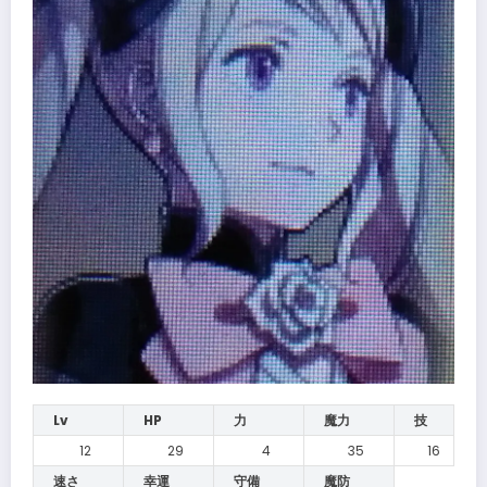
Lv
HP
力
魔力
技
12
29
4
35
16
速さ
幸運
守備
魔防