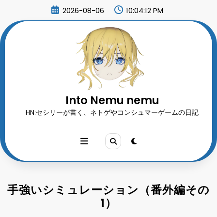
コ
2026-08-06
10:04:13 PM
ン
テ
ン
ツ
へ
ス
キ
ッ
プ
Into Nemu nemu
HN:セシリーが書く、ネトゲやコンシュマーゲームの日記
手強いシミュレーション（番外編その
1）