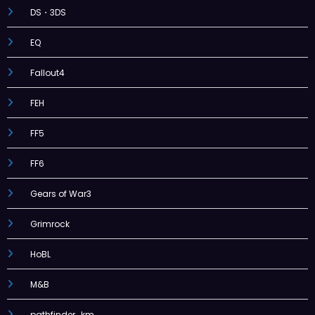
DS・3DS
EQ
Fallout4
FEH
FF5
FF6
Gears of War3
Grimrock
HoBL
M&B
pathfinder_km