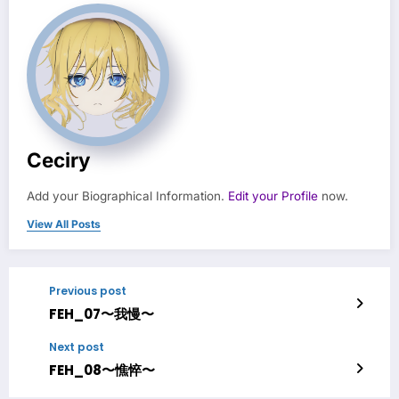
Ceciry
Add your Biographical Information.
Edit your Profile
now.
View All Posts
Previous post
FEH_07〜我慢〜
Next post
FEH_08〜憔悴〜