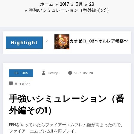
ホーム
2017
5月
28
手強いシミュレーション（番外編その1）
棒〜
カオゼロ_02〜オルレア考察〜
カオゼロ_0
Highlight
DS・3DS
Ceciry
2017-05-28
0 コメント
手強いシミュレーション（番
外編その1）
FEHをやっていたらファイアーエムブレム熱が高まったので、
ファイアーエムブレムifを再プレイ。