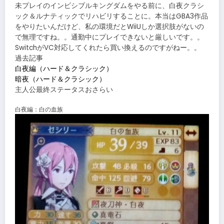
未プレイのインビシブルキングダムをやる前に、白夜クラシ
ック＆ルナティックでリハビリすることに。本当はGBA3作品
をやりたいんだけど、私の環境だとWiiUしか選択肢がないの
で無理ですね。。通勤中にプレイできないと厳しいです。。
SwitchがVC対応してくれたら買い換えるのですがねー。。
過去記事
白夜編（ハード＆クラシック）
暗夜（ハード＆クラシック）
主人公最終ステータスおさらい
白夜編：白の血族