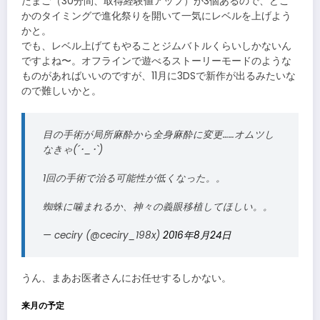
たまご（30分間、取得経験値アップ）が3個あるので、どこ
かのタイミングで進化祭りを開いて一気にレベルを上げよう
かと。
でも、レベル上げてもやることジムバトルくらいしかないん
ですよね〜。オフラインで遊べるストーリーモードのような
ものがあればいいのですが、11月に3DSで新作が出るみたいな
ので難しいかと。
目の手術が局所麻酔から全身麻酔に変更……オムツし
なきゃ(´･_･`)
1回の手術で治る可能性が低くなった。。
蜘蛛に噛まれるか、神々の義眼移植してほしい。。
— ceciry (@ceciry_198x)
2016年8月24日
うん、まあお医者さんにお任せするしかない。
来月の予定