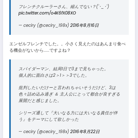
フレンチクルーラーさん、縮んでない？(´･_･`)
pic.twitter.com/o4K6fX08XO
— ceciry (@ceciry_198x)
2016年8月16日
エンゼルフレンチでした。。小さく見えたのはあんまり食べ
る機会がないから……ですよね？
スパイダーマン、結局1日で3まで見ちゃった。
個人的に面白さは2＞1＞＞3でした。
批判したいだけーと言われちゃいそうだけど、3は
色々詰め込み過ぎ ＆ 主人公にとって都合が良すぎる
展開だと感じました。
シリーズ通して『大いなる力には大いなる責任が伴
う』をテーマにして欲しかった
— ceciry (@ceciry_198x)
2016年8月22日