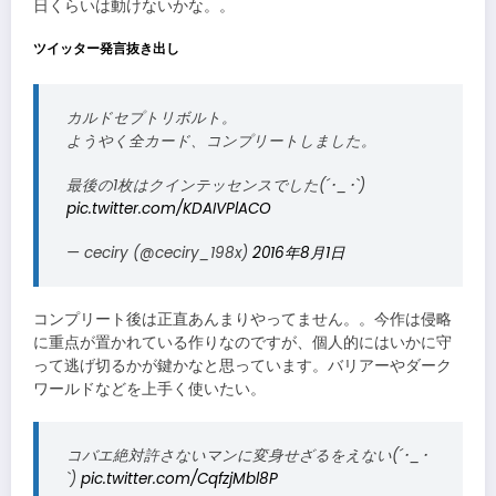
日くらいは動けないかな。。
ツイッター発言抜き出し
カルドセプトリボルト。
ようやく全カード、コンプリートしました。
最後の1枚はクインテッセンスでした(´･_･`)
pic.twitter.com/KDAIVPlACO
— ceciry (@ceciry_198x)
2016年8月1日
コンプリート後は正直あんまりやってません。。今作は侵略
に重点が置かれている作りなのですが、個人的にはいかに守
って逃げ切るかが鍵かなと思っています。バリアーやダーク
ワールドなどを上手く使いたい。
コバエ絶対許さないマンに変身せざるをえない(´･_･
`)
pic.twitter.com/CqfzjMbl8P