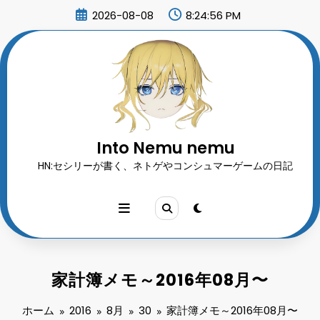
コ
2026-08-08
8:24:56 PM
ン
テ
ン
ツ
へ
ス
キ
ッ
プ
Into Nemu nemu
HN:セシリーが書く、ネトゲやコンシュマーゲームの日記
家計簿メモ～2016年08月〜
ホーム
2016
8月
30
家計簿メモ～2016年08月〜