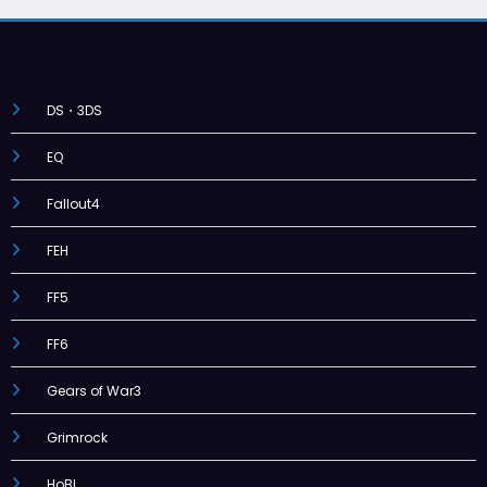
DS・3DS
EQ
Fallout4
FEH
FF5
FF6
Gears of War3
Grimrock
HoBL