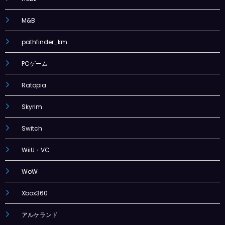
M&B
pathfinder_km
PCゲーム
Ratopia
Skyrim
Switch
WiiU・VC
WoW
Xbox360
アルケランド