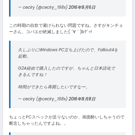
— ceciry (@ceciry_198x)
2016年8月6日
この時期の自炊で避けられない問題ですね。さすがキンチョ
ーさん、コバエが絶滅しました( ´∀｀)bｸﾞｯ!
久しぶりにWindows PC立ち上げたので、Fallout4を
起動。
G2A経由で購入したのですが、ちゃんと日本語化で
きるんですね！
時間ができたら再開したいですなー。
— ceciry (@ceciry_198x)
2016年8月8日
ちょっとPCスペックが足りないのか、画面酔いしちゃうので
断念しちゃったんですよね。。