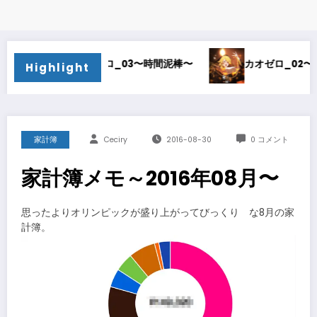
カオゼロ_03〜時間泥棒〜
カオゼロ_02〜オルレア考察〜
Highlight
家計簿
Ceciry
2016-08-30
0 コメント
家計簿メモ～2016年08月〜
思ったよりオリンピックが盛り上がってびっくり な8月の家
計簿。