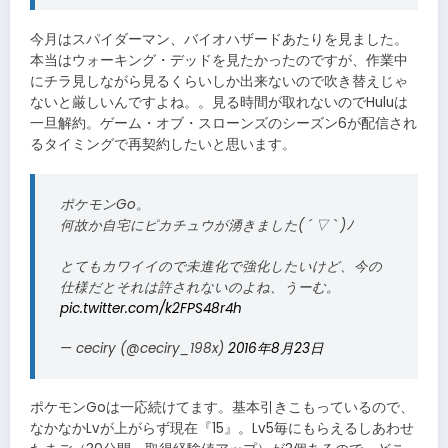
今月はスパイダーマン、バイオハザードあたりを見ました。
本当はウォーキング・デッドを見たかったのですが、作業中
にチラ見しながら見るくらいしか出来ないので吹き替えじゃ
ないと厳しいんですよね。。見る時間が取れないのでHuluは
一旦解約。ゲーム・オブ・スローンズのシーズン6が配信され
るタイミングで再契約したいと思います。
ポケモンGo。
何故か自宅にピカチュウが湧きました( ´ ▽ ` )ﾉ
とてもカワイイので未進化で強化したいけど、今の
仕様だとそれは許されないのよね、うーむ。
pic.twitter.com/k2FPS48r4h
— ceciry (@ceciry_198x)
2016年8月23日
ポケモンGoは一応続けてます。基本引きこもっているので、
なかなかLvが上がらず現在『15』。Lv5毎にもらえるしあわせ