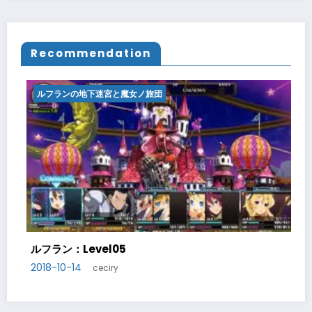
Recommendation
下迷宮と魔女ノ旅団
ルフランの地下迷宮
vel05
ルフラン：Level0
2018-10-20
ceciry
cecir