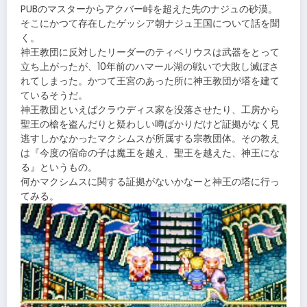
PUBのマスターからアクバー峠を超えた先のナジュの砂漠。
そこにかつて存在したゲッシア朝ナジュ王国について話を聞
く。
神王教団に反対したリーダーのティベリウスは武器をとって
立ち上がったが、10年前のハマール湖の戦いで大敗し滅ぼさ
れてしまった。かつて王宮のあった所に神王教団が塔を建て
ているそうだ。
神王教団といえばクラウディス家を没落させたり、工房から
聖王の槍を盗んだりと疑わしい噂ばかりだけど証拠がなく見
逃すしかなかったマクシムスが所属する宗教団体。その教え
は『今度の宿命の子は魔王を越え、聖王を越えた、神王にな
る』というもの。
何かマクシムスに関する証拠がないかなーと神王の塔に行っ
てみる。