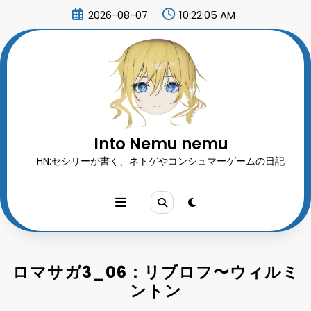
コ
2026-08-07
10:22:07 AM
ン
テ
ン
ツ
へ
ス
キ
ッ
プ
Into Nemu nemu
HN:セシリーが書く、ネトゲやコンシュマーゲームの日記
ロマサガ3_06：リブロフ〜ウィルミ
ントン