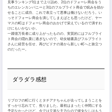
見事ランキング1位まで上り詰め、2位のドフォーレ商会をう
ちのエレンカンパニーと3位のフルブライト商会で睨みを効か
せることに成功、これで表立って悪事は働けないだろう。い
っそドフォーレ商会を潰してしまえばとも思ったけど、ヤー
マスの町はドフォーレ商会のおかげで栄えているので潰すわ
けにもいかないか。
一躍億万長者に成り上がったものの、実質的にはフルブライ
ト商会の隠れ蓑に過ぎないので、幼女秘書及びフルブライト
さんに経営を任せ、再びピドナの港から新しい町へと旅立つ
のだったー。
ダラダラ感想
リブロフの町に行くとタチアナちゃんが去ってしまうことを
すっかり忘れてて、焦りました。最初はまったく仲間にする
予定なかったけど、今では立派な主力なので彼女なしはもう