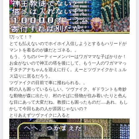
1万って！？
とても払えないのでホイホイ入信しようとするもハリードが
マントを着るのが嫌だとゴネる。。
もう、うちのパーティーメンバーはワガママな子ばかりか！
お金がないので神王の塔を後にして、もう一人のワガママっ
子タチアナちゃんを迎えに行く。えーとツヴァイクかミュル
ス辺りに居るだろう。
ツヴァイクの目前で車に撥ねられる。。
町の人も困っているらしい。ツヴァイク、ギドラントも奇妙
な動物が森に出たり、村のそばに怪物が住み着いたりと色ん
な目にあって大変だね。教授にも困ったものだ……あれ、もし
かして今回もあの人が原因じゃないの？
とりあえずツヴァイクに入ると