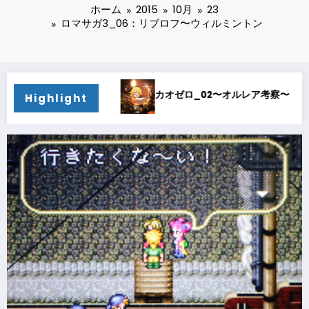
ホーム
2015
10月
23
ロマサガ3_06：リブロフ〜ウィルミントン
カオゼロ_02〜オルレア考察〜
カオゼロ_01〜どストライ
Highlight