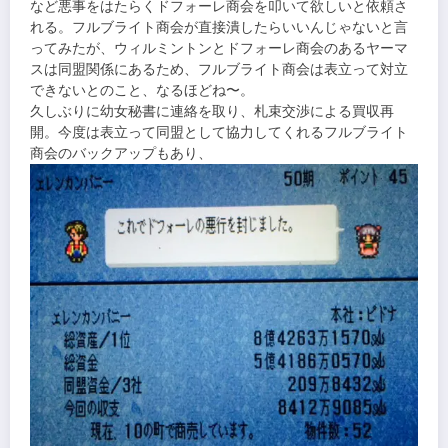
など悪事をはたらくドフォーレ商会を叩いて欲しいと依頼さ
れる。フルブライト商会が直接潰したらいいんじゃないと言
ってみたが、ウィルミントンとドフォーレ商会のあるヤーマ
スは同盟関係にあるため、フルブライト商会は表立って対立
できないとのこと、なるほどね〜。
久しぶりに幼女秘書に連絡を取り、札束交渉による買収再
開。今度は表立って同盟として協力してくれるフルブライト
商会のバックアップもあり、