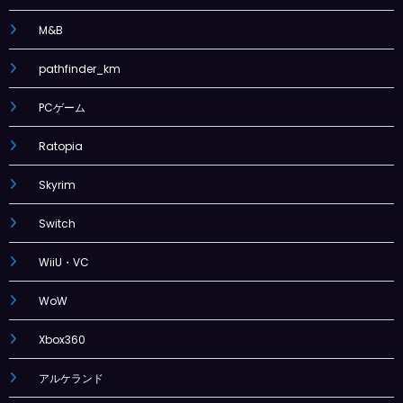
M&B
pathfinder_km
PCゲーム
Ratopia
Skyrim
Switch
WiiU・VC
WoW
Xbox360
アルケランド