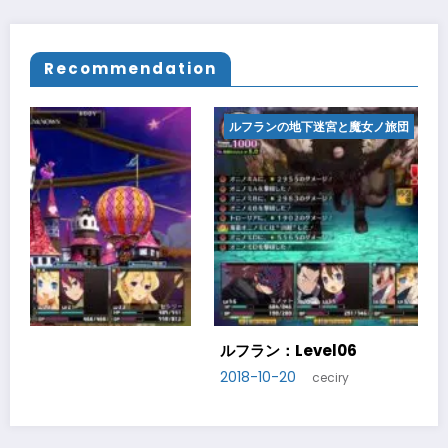
Recommendation
ルフランの地下迷宮と魔女ノ旅団
ルフラン：Level07
2018-10-21
ceciry