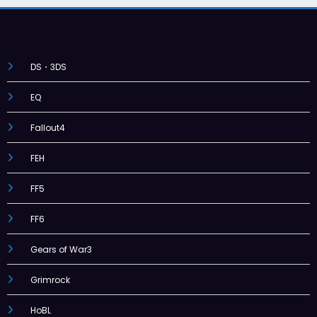
DS・3DS
EQ
Fallout4
FEH
FF5
FF6
Gears of War3
Grimrock
HoBL