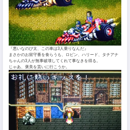
『悪いなのび太、この車は3人乗りなんだ』
まさかのお留守番を食らうも、ロビン、ハリード、タチアナ
ちゃんの3人が無事破壊してくれて事なきを得る。
じゃあ、褒美を貰いに行こうか。