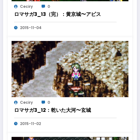
Ceciry
0
ロマサガ3_13（完）：黄京城〜アビス
2015-11-04
Ceciry
0
ロマサガ3_12：乾いた大河〜玄城
2015-11-02