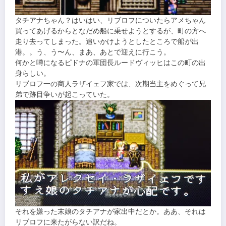
タチアナちゃん？はいはい、リブロフについたらアメちゃん
買ってあげるからとなだめ船に乗せようとするが、町の方へ
走り去ってしまった。追いかけようとしたところで船が出
港。。う、う〜ん、まあ、あとで迎えに行こう。
何かと噂になるピドナの軍団長ルードヴィッヒはこの町の出
身らしい。
リブロフ一の商人ラザイェフ家では、次期当主をめぐって兄
弟で跡目争いが起こっていた。
それを嫌った末娘のタチアナが家出中だとか。ああ、それは
リブロフに来たがらない訳だね。