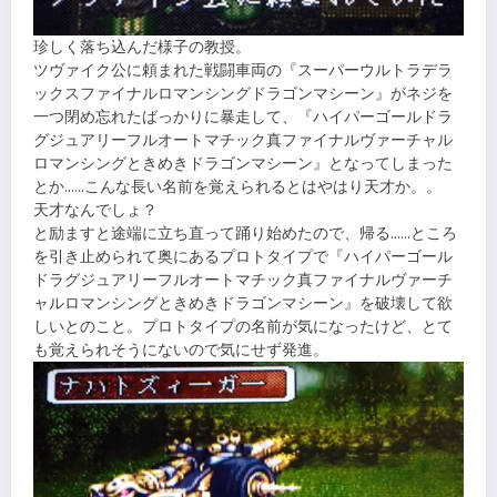
珍しく落ち込んだ様子の教授。
ツヴァイク公に頼まれた戦闘車両の『スーパーウルトラデラ
ックスファイナルロマンシングドラゴンマシーン』がネジを
一つ閉め忘れたばっかりに暴走して、『ハイパーゴールドラ
グジュアリーフルオートマチック真ファイナルヴァーチャル
ロマンシングときめきドラゴンマシーン』となってしまった
とか……こんな長い名前を覚えられるとはやはり天才か。。
天才なんでしょ？
と励ますと途端に立ち直って踊り始めたので、帰る……ところ
を引き止められて奥にあるプロトタイプで『ハイパーゴール
ドラグジュアリーフルオートマチック真ファイナルヴァーチ
ャルロマンシングときめきドラゴンマシーン』を破壊して欲
しいとのこと。プロトタイプの名前が気になったけど、とて
も覚えられそうにないので気にせず発進。