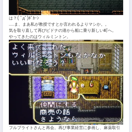
は？( ﾟдﾟ)ﾎﾟｶｰﾝ
……ま、まあ私が教授ですとか言われるよりマシか。。
気を取り直して再びピドナの港から船に乗り新しい町へ。
やってきたのはウィルミントン。
フルブライトさんと再会。再び事業経営に参画し、麻薬取引