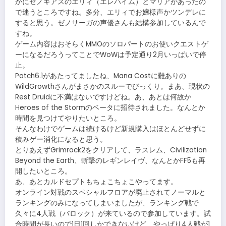
かにゼノギアスのエリィ（エレハイム）とマリアがあったの
で迷うところですね。多分、エリィでお嬢様声かツンデレに
すると思う。ゼノサーガの声優さんも結構参加しているんで
すね。
ゲーム内容はおそらくMMOのソロパートのお使いクエストゲ
ーになるだろうってことでWoWは予定通り2月いっぱいで停
止。
Patch6.1があたってましたね、Mana Costに難ありの
WildGrowthさんがまさかのスルーでびっくり。まあ、現状の
Rest Druidに不満はないですけどね。あ、あとは何故か
Heroes of the Stormのベータに招待されました。なんとか
時間を見つけてやりたいところ。
そんなわけでゲームは続けるけど新規購入はほとんどせずに
積みゲー消化になると思う。
とりあえずGrimrock2をクリアして、ラスレム、Civilization
Beyond the Earth、斬撃のレギンレイヴ、なんとかFF5も再
開したいところ。
あ、あとカルドセプトもちょこちょこやってます。
オンライン対戦のスペシャルフロアが廃止されてノーマルと
ランキングのみになってしまいましたが、ランキング戦で
久々に4人戦（バロック）が来ているので参加しています。試
合時間が長いので1日1回しかできないけど、やっぱり4人戦が1