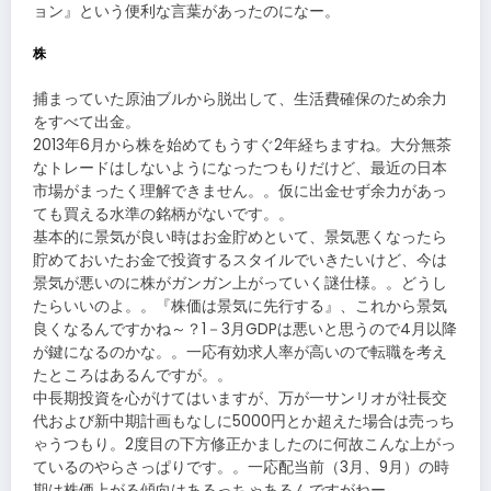
ョン』という便利な言葉があったのになー。
株
捕まっていた原油ブルから脱出して、生活費確保のため余力
をすべて出金。
2013年6月から株を始めてもうすぐ2年経ちますね。大分無茶
なトレードはしないようになったつもりだけど、最近の日本
市場がまったく理解できません。。仮に出金せず余力があっ
ても買える水準の銘柄がないです。。
基本的に景気が良い時はお金貯めといて、景気悪くなったら
貯めておいたお金で投資するスタイルでいきたいけど、今は
景気が悪いのに株がガンガン上がっていく謎仕様。。どうし
たらいいのよ。。『株価は景気に先行する』、これから景気
良くなるんですかね～？1－3月GDPは悪いと思うので4月以降
が鍵になるのかな。。一応有効求人率が高いので転職を考え
たところはあるんですが。。
中長期投資を心がけてはいますが、万が一サンリオが社長交
代および新中期計画もなしに5000円とか超えた場合は売っち
ゃうつもり。2度目の下方修正かましたのに何故こんな上がっ
ているのやらさっぱりです。。一応配当前（3月、9月）の時
期は株価上がる傾向はあるっちゃあるんですがねー。