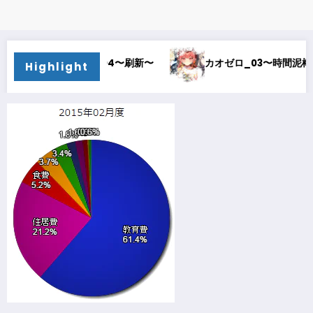
ゼロ_04〜刷新〜
カオゼロ_03〜時間泥棒〜
カ
Highlight