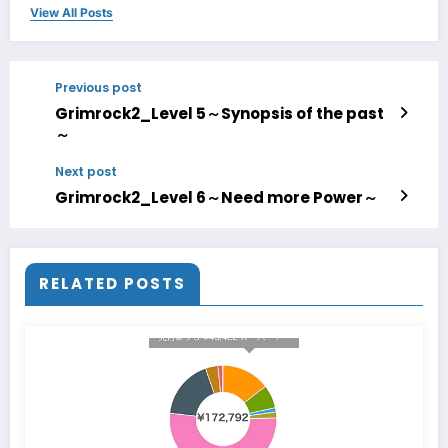
View All Posts
Previous post
Grimrock2_Level 5～Synopsis of the past
～
Next post
Grimrock2_Level 6～Need more Power～
RELATED POSTS