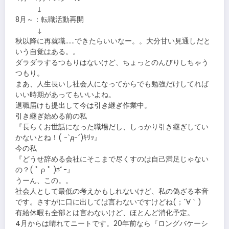
↓
8月～：転職活動再開
↓
秋以降に再就職……できたらいいなー。。大分甘い見通しだと
いう自覚はある。。
ダラダラするつもりはないけど、ちょっとのんびりしちゃう
つもり。
まあ、人生長いし社会人になってからでも勉強だけしてれば
いい時期があってもいいよね。
退職届けも提出して今は引き継ぎ作業中。
引き継ぎ始める前の私
『長らくお世話になった職場だし、しっかり引き継ぎしてい
かないとね！( ｰ`дｰ´)ｷﾘｯ』
今の私
『どうせ辞める会社にそこまで尽くすのは自己満足じゃない
の？( ﾟ ρ ﾟ )ﾎﾞｰ』
うーん、この。。
社会人として最低の考えかもしれないけど、私の偽ざる本音
です。さすがに口に出しては言わないですけどね(；´∀｀)
有給休暇も全部とは言わないけど、ほとんど消化予定。
4月からは晴れてニートです。20年前なら『ロングバケーシ