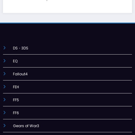
DS・3DS
EQ
Fallout4
FEH
FF5
FF6
Gears of War3