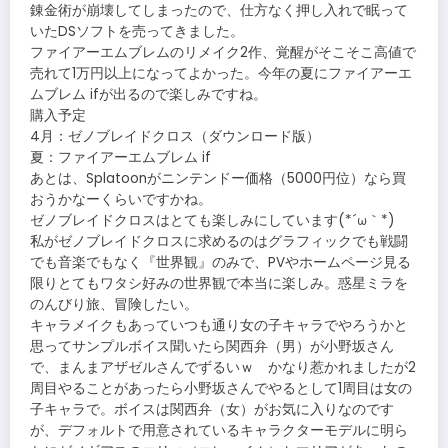
錬金術が崩壊してしまったので、仕方なく押し入れで眠って
いたDSソフトを売ってきました。
ファイアーエムブレムのリメイク2作、覚醒がそこそこ高値で
売れて1万円以上になってよかった。今年の夏にファイアーエ
ムブレム ifが出るので楽しみですね。
購入予定
4月：ゼノブレイドクロス（ダウンロード版）
夏：ファイアーエムブレム if
あとは、Splatoonがニンテンドー価格（5000円位）なら買
おうかなーくらいですかね。
ゼノブレイドクロスはとても楽しみにしています(*´ω｀*)
私がゼノブレイドクロスに求めるのはグラフィックでも戦闘
でも音楽でもなく『世界観』のみで、PVやホームページ見る
限りとてもワタシ好みの世界観で本当に楽しみ。惑星ミラを
のんびり旅、冒険したい。
キャラメイクもあっていつも通り女の子キャラでやろうかと
思ってサンプルボイス聞いたら関西弁（男）が小野坂さん
で、まんまアザゼルさんでずるいｗ かなり惹かれましたが2
周目やることがあったら小野坂さんでやるとして1周目は女の
子キャラで。ボイスは関西弁（女）がお気に入りなのです
が、デフォルトで用意されているキャラクターモデルに明ら