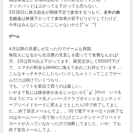
クックパッドは上がっても下がっても売らない。
3月26日に株主総会が開催予定で参加するつもり。
去年の株
主総会
は株価下がってて参加者が若干ピリピリしてたけど、
今年はみんなにっこにこじゃないかと(*´ω｀*)
ゲーム
4月以降の見通しが立ったのでゲームも再開。
無収入になるから生活費の見直しを図ってて食費なんかは1
月、2月は15％以上下がってます。家賃交渉して1000円下げ
て、スマホの料金もMVNOに換えてあれこれ抑えています……
こんなキッチキチにしたらパンクしちゃう！ってことでゲー
ムだけは続けていくつもり。
でも、ソフトを新品で買うのは厳しい。
いやまて私には錬金術があるじゃないか( ﾟдﾟ )ｸﾜｯ!! いつも
のようにフレッツ光メンバーズクラブポイントをニンテンド
ープリペイドカードに変えようとしたら1月で終了してまし
た……終了宣言メールしてよ。。1月で電子マネー云々が終了な
のはホームページ見て知ってたけどニンテンドープリペイド
カードが入っていなかったので油断してました。いや、でも
終了宣言メールしてよ。。