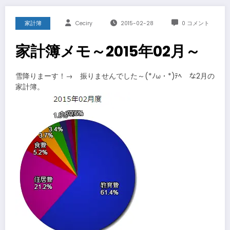
家計簿
Ceciry
2015-02-28
0 コメント
家計簿メモ～2015年02月～
雪降りまーす！→ 振りませんでした～(*ﾉω・*)ﾃﾍ な2月の
家計簿。