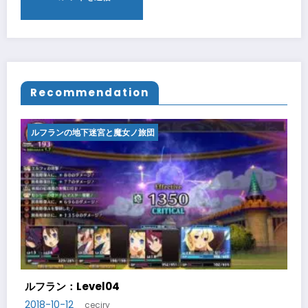
Recommendation
ルフランの地下迷宮と魔女ノ旅団
ルフラン：Level05
2018-10-14
ceciry