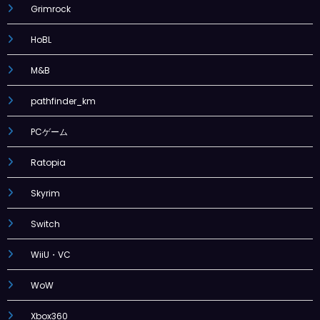
Grimrock
HoBL
M&B
pathfinder_km
PCゲーム
Ratopia
Skyrim
Switch
WiiU・VC
WoW
Xbox360