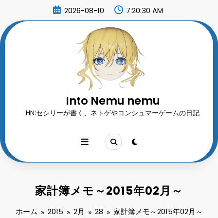
コ
2026-08-10
7:20:31 AM
ン
テ
ン
ツ
へ
ス
キ
ッ
プ
Into Nemu nemu
HN:セシリーが書く、ネトゲやコンシュマーゲームの日記
家計簿メモ～2015年02月～
ホーム
2015
2月
28
家計簿メモ～2015年02月～