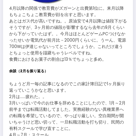
4月以降の関係で教育費がズガーンと出費第1位に。来月以降
もちょこちょこ教育費が顔を出すと思います。
あとはガス代が高いですね。。原油安で4月以降は値段下がる
そうですが、3ヶ月前の値段が影響するなら去年の9月くらい
から下がっていたはず。。今月はほとんどゲームPCつけなか
ったせいか電気代が前月比－2000円くらいに。うーん、電源
700Wは伊達じゃないってところでしょうか。これだけ違う
とちょっと使用を躊躇ちゃうレベルですね。
食費におけるお菓子の割合は13％でちょっと多め。
余談（2月を振り返る）
ちょうど月一毎の記事になるのでこの家計簿日記で1ヶ月振り
返っていこうかなと思います。
2月は……疲れた。。
3月いっぱいで今のお仕事を辞めることにしたので、1月～2月
前半までは転職活動してました。実務経験のない異種業界へ
の転職を希望しているので、やっぱり厳しい。空白期間が開
いちゃうけど思い切って、一旦転職活動を打ち切り、民間の
有料スクールで学び直すことに。
4月～7月：スクール