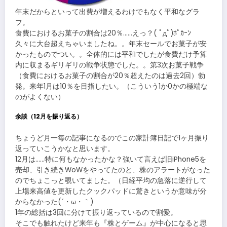
年末だからといって出費が増えるわけでもなく平和なグラ
フ。
食費におけるお菓子の割合は20％……えっ？( ﾟдﾟ)ﾎﾟｶｰﾝ
久々に大台超えちゃいましたね。。年末セールでお菓子が安
かったものでつい。。全体的には平和でしたが食費だけ予算
内に収まるギリギリの戦争状態でした。。第3次お菓子戦争
（食費におけるお菓子の割合が20％超えたのは過去2回）勃
発。来年1月は10％を目指したい。（こういう1か0かの極端な
のがよくない）
余談（12月を振り返る）
ちょうど月一毎の記事になるのでこの家計簿日記で1ヶ月振り
返っていこうかなと思います。
12月は……特に何もなかったかな？強いて言えば旧iPhone5を
売却、引き続きWoWをやってたのと、株のアラートがなった
のでちょこっと覗いてました。（日経平均の急落に逆行して
上場来高値を更新したクックパッドに驚きというか意味が分
からなかった(´・ω・｀)
1年の総括は3回に分けて振り返っているので割愛。
そこでも触れたけど来年も『株とゲーム』が中心になると思