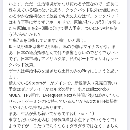
います。ただ、生活環境がかなり変わる予定なので、悠長に
株を見ている暇はないと思う。クックパッド以外は値動きの
ゆるやかな銘柄なので放置でも大丈夫なはず。クックパッド
はもう下手に考えずアホールドで。原油が1バレル50ドル切っ
たら原油ETFを2～3回に分けて購入予定。ついにNISA枠を使
う時が来たかも？
年率7％を目指していますが厳しいと思う。
10－12月GDPは来年2月16日。私の予想はマイナスかな。ま
あ、日本の経済指標なんて何の影響もないのでどうでもいい
です。日本市場はアメリカ次第、私のポートフォリオはクッ
クパッド次第。
ゲームは年始休みを過ぎたら土日のみのPlayにしようと思い
ます。
積んでいるSteamゲーがメインで、新規購入（発売日買い）
予定はゼノブレイドかゼルダの新作。あとはBlizzardの
MOBA、FPS新作、Everquest Nextを時間があればやりたい。
せっかくゲーミングPC持っているんだからBattle Field新作
もやりたい気持ちはあります。
まあ、生活が落ち着いてからですね(´・ω・｀)
東京もだいぶ冷え込む（最低気温は氷点下までいくそうで）
ようですが、こたつで丸くならずダラダラではなく、きちん