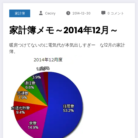
家計簿
Ceciry
2014-12-30
0 コメント
家計簿メモ～2014年12月～
暖房つけてないのに電気代が本気出しすぎー な12月の家計
簿。