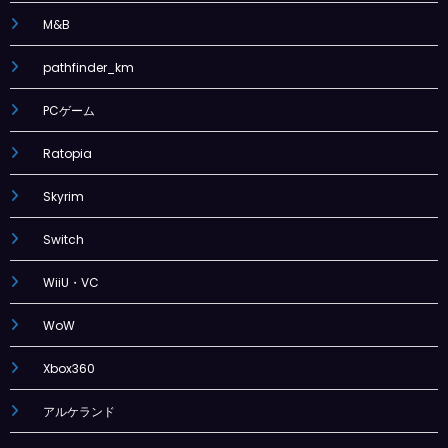
M&B
pathfinder_km
PCゲーム
Ratopia
Skyrim
Switch
WiiU・VC
WoW
Xbox360
アルケランド