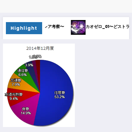
_02〜オルレア考察〜
カオゼロ_01〜どストライク〜
Highlight