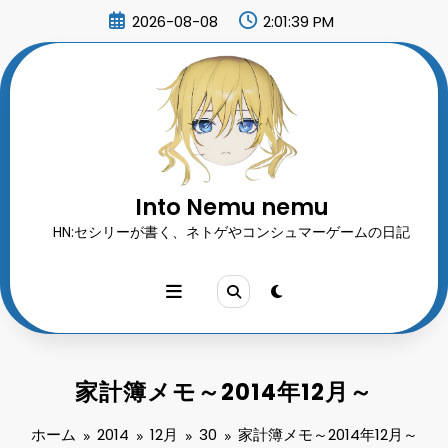
コ
2026-08-08
2:01:40 PM
ン
テ
ン
ツ
へ
ス
キ
ッ
プ
Into Nemu nemu
HN:セシリーが書く、ネトゲやコンシュマーゲームの日記
家計簿メモ～2014年12月～
ホーム
2014
12月
30
家計簿メモ～2014年12月～