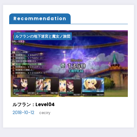
Recommendation
フランの地下迷宮と魔女ノ旅団
ルフランの
ラン：Level04
ルフラン：L
-10-12
2018-10-1
ceciry