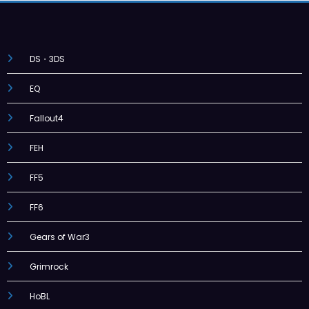
DS・3DS
EQ
Fallout4
FEH
FF5
FF6
Gears of War3
Grimrock
HoBL