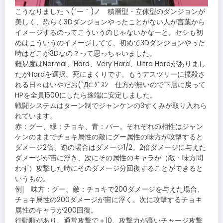
こうなりましたヽ(´ー｀)ノ 積層型・立体型のダンジョンが
美しく、恐らく3Dダンジョンやったことがない人が言葉から
イメージするのってこういうのじゃないかなーと。セシも初
めはこういうのイメージしてて、初めて3Dダンジョンやった
時はどこが3Dなの？って思っちゃいました。
難易度はNormal、Hard、Very Hard、Ultra Hardがありまし
たがHardを選択。死にまくりです。もうデスツリーに撲殺さ
れる日々はいやだお(´Д⊂ｸﾞｽﾝ 仕方が無いので下層に戻って
HPを全員1500にしたら途端に安定しました。
戦闘システムはターン制でジャンケンの3すくみが取り入れら
れています。
赤：グー、緑：チョキ、青：パー。それぞれの相性はジャン
ケンのままでチョキ属性の敵にグー属性の味方が攻撃すると
ダメージ2倍、逆の場合はダメージ1/2。2倍ダメージに与えた
ダメージが宙に浮き、次にその属性のキャラが（敵・味方問
わず）攻撃した時にそのダメージ分回復することができると
いうもの。
例| 味方：グー、敵：チョキで200ダメージを与えた場合、
チョキ属性の200ダメージが宙に浮く。次に攻撃するチョキ
属性のキャラが200回復。
行動順があり、通常攻撃で＋10、攻撃力が高いチャージ攻撃