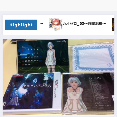
〜
カオゼロ_03〜時間泥棒〜
カオゼロ_02〜オル
Highlight