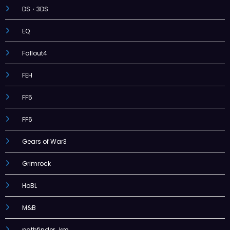
DS・3DS
EQ
Fallout4
FEH
FF5
FF6
Gears of War3
Grimrock
HoBL
M&B
pathfinder_km