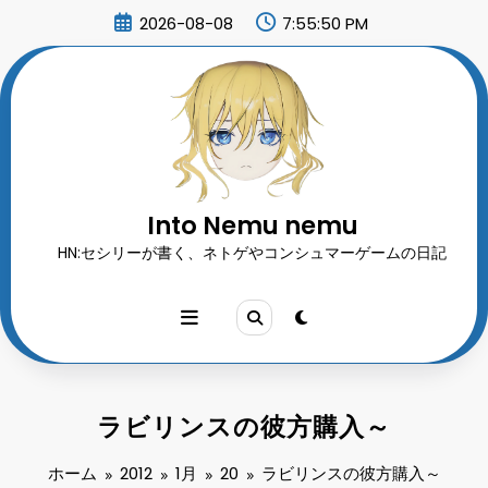
コ
2026-08-08
7:55:52 PM
ン
テ
ン
ツ
へ
ス
キ
ッ
プ
Into Nemu nemu
HN:セシリーが書く、ネトゲやコンシュマーゲームの日記
ラビリンスの彼方購入～
ホーム
2012
1月
20
ラビリンスの彼方購入～