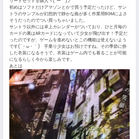
リートセットを購入ヽ(´ー｀)ノ
初めはソフトだけアマゾンとかで買う予定だったけど、サン
トラのサンプルが幻想的で静かな曲が多く作業用BGMによさ
そうだったのでつい買っちゃいました。
サントラ以外には卓上カレンダーがついており、ひと月毎の
カードの裏はARカードになっていて少女が飛び出す！予定だ
ったのですが、ゲームを進めないとこの機能は使えないよう
です(´・ω・｀) 手乗り少女はお預けですね。その季節に扮
した衣装になるそうで、衣装はゲーム内でも着ることが可能
になるらしく今から楽しみです。
あとは