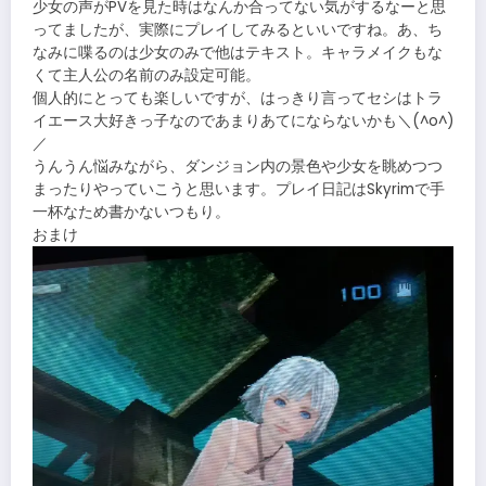
少女の声がPVを見た時はなんか合ってない気がするなーと思
ってましたが、実際にプレイしてみるといいですね。あ、ち
なみに喋るのは少女のみで他はテキスト。キャラメイクもな
くて主人公の名前のみ設定可能。
個人的にとっても楽しいですが、はっきり言ってセシはトラ
イエース大好きっ子なのであまりあてにならないかも＼(^o^)
／
うんうん悩みながら、ダンジョン内の景色や少女を眺めつつ
まったりやっていこうと思います。プレイ日記はSkyrimで手
一杯なため書かないつもり。
おまけ