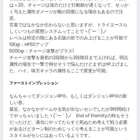
は＋20。チャージは強力だけど行動順が遅くなって、せっか
く与えた属性ダメージが敵の回復になる場合もあるので注
意。
言葉ではなかなか伝わらないと思いますが、トライエースら
しくいつもの変態システムってことでヽ(´ー｀)ノ
レベルは特定の階にある石版の前でのみ上げることが可能で
10Exp：HP50アップ
500Exp：チャージ攻撃がプラス1
チャージ攻撃を最初の2段階から3段階目まで上げれば、弱点
属性の場合で一撃で倒せそうで悩んだけどまずはHP上げまし
た、ハイ。味方キャラの属性もここで変更が可能。
ファーストインプレッション
なんちゃってダンジョンRPG。もしくはダンジョンRPGの新
しい形。
最近、なかなかゲームやる気が出ないセシでしたが3時間続け
てやっちゃいましたヽ(´ー｀)ノ End of Eternityの時もそう
だったけど、適当にやってたらすぐ死ぬため考えて戦う必要
があるけどターン制のためじっくり考えることが可能という
スタイルがセシにはあっているようです。