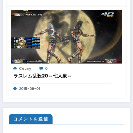
Ceciry
0
ラスレム乱殺20～七人衆～
2015-09-01
コメントを送信