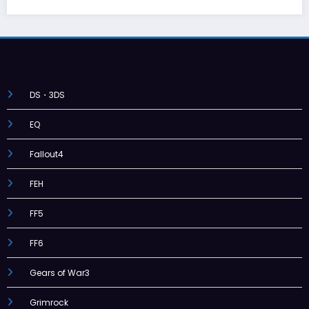
DS・3DS
EQ
Fallout4
FEH
FF5
FF6
Gears of War3
Grimrock