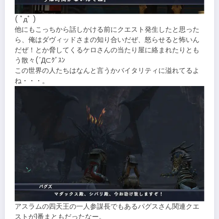
( ﾟдﾟ )
他にもこっちから話しかける前にクエスト発生したと思った
ら、俺はダヴィッドさまの知り合いだぜ、怒らせると怖いん
だぜ！とか脅してくるケロさんの当たり屋に絡まれたりとも
う散々(´Д⊂ｸﾞｽﾝ
この世界の人たちはなんと言うかバイタリティに溢れてるよ
ね・・・。
アスラムの四天王の一人参謀長でもあるパグスさん関連クエ
ストが1番まともだったなー。