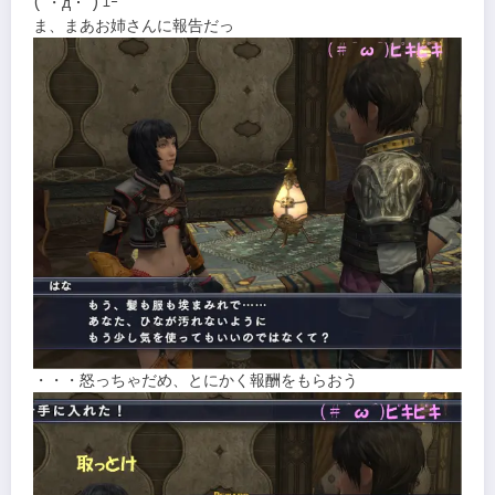
(´・д・`) ｴｰ
ま、まあお姉さんに報告だっ
・・・怒っちゃだめ、とにかく報酬をもらおう