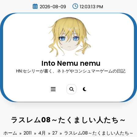
コ
2026-08-09
12:03:15 PM
ン
テ
ン
ツ
へ
ス
キ
ッ
プ
Into Nemu nemu
HN:セシリーが書く、ネトゲやコンシュマーゲームの日記
ラスレム08～たくましい人たち～
ホーム
2011
4月
27
ラスレム08～たくましい人たち～