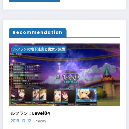
Recommendation
ルフランの地下迷宮と魔女ノ旅団
ルフラン：Level05
2018-10-14
ceciry