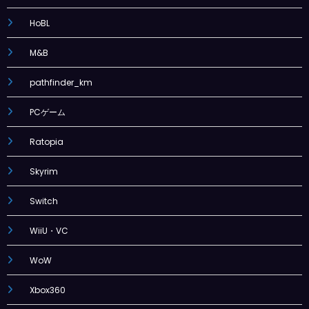
HoBL
M&B
pathfinder_km
PCゲーム
Ratopia
Skyrim
Switch
WiiU・VC
WoW
Xbox360