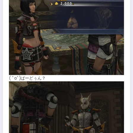
( ﾟoﾟ)ぱーどぅん？