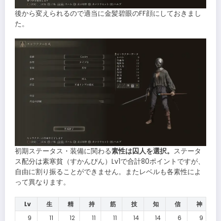
後から変えられるので適当に金髪碧眼のFF顔にしておきまし
た。
初期ステータス・装備に関わる
素性は囚人を選択。
ステータ
ス配分は素寒貧（すかんぴん）Lv1で合計80ポイントですが、
自由に割り振ることができません。またレベルも各素性によ
って異なります。
Lv
生
精
持
筋
技
知
信
神
9
11
12
11
11
14
14
6
9