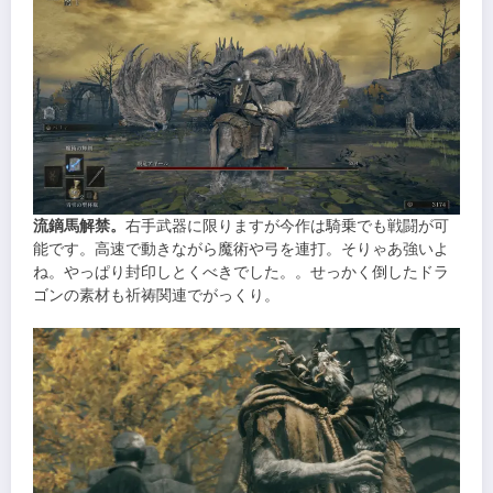
流鏑馬解禁。
右手武器に限りますが今作は騎乗でも戦闘が可
能です。高速で動きながら魔術や弓を連打。そりゃあ強いよ
ね。やっぱり封印しとくべきでした。。せっかく倒したドラ
ゴンの素材も祈祷関連でがっくり。