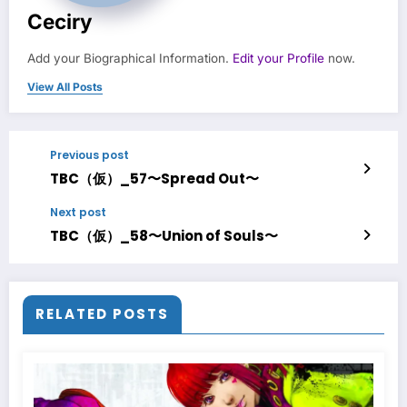
Ceciry
Add your Biographical Information.
Edit your Profile
now.
View All Posts
Previous post
TBC（仮）_57〜Spread Out〜
Next post
TBC（仮）_58〜Union of Souls〜
RELATED POSTS