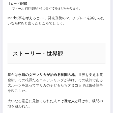
【ロード時間】
フィールド間移動が特に長く15秒ほどかかります。
Modの事を考えるとPC、発売直後のマルチプレイを楽しみた
いならPS5と言ったところでしょう。
ストーリー・世界観
舞台は
永遠の女王マリカが治める狭間の地
。世界を支える黄
金樹。その根源たるエルデンリングが砕け、その破片である
大ルーンを巡ってマリカの子どもたち
デミゴッド
は破砕戦争
を起こした。
大いなる意思に見捨てられた人々は
褪せ人
と呼ばれ、狭間の
地を追われた。