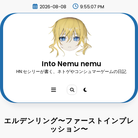
コ
2026-08-08
9:55:10 PM
ン
テ
ン
ツ
へ
ス
キ
ッ
プ
Into Nemu nemu
HN:セシリーが書く、ネトゲやコンシュマーゲームの日記
エルデンリング〜ファーストインプレ
ッション〜