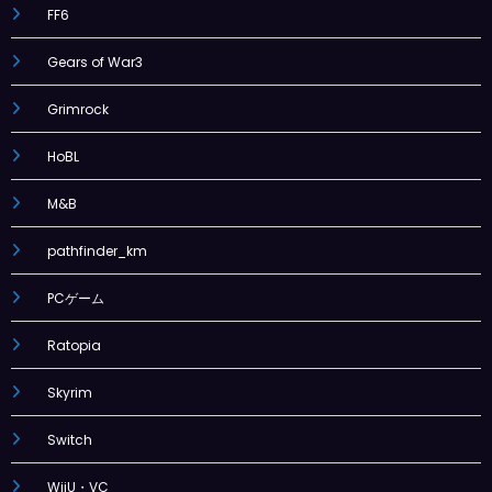
FF6
Gears of War3
Grimrock
HoBL
M&B
pathfinder_km
PCゲーム
Ratopia
Skyrim
Switch
WiiU・VC