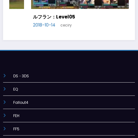
ルフラン：Level06
2018-10-20
ceciry
DS・3DS
EQ
Fallout4
FEH
FF5