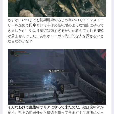
さすがにいつまでも初期魔術のみじゃ辛いのでメインストー
リーを進めて
円卓
という今作の祭祀場のような場所にやって
きましたが、やはり魔術は強すぎるせいか教えてくれるNPC
が居ませんでした。あれかローガン先生的な人を探さないと
駄目なのかな？
そんなわけで魔術街サリアにやって来たのだ。
敵は魔術師が
多く、視覚の範囲外から魔術を撃ってきます！半透明になっ