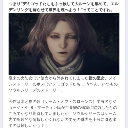
つまり”デミゴッドたちをぶっ殺して大ルーンを集めて、エル
デンリングを蘇らせて世界を統べよう！”ってことですね。
従来の火防女ぽい使命から外されてしまった
指の巫女
、メイ
ンストーリーのボスぽいデミゴッドたち……う〜ん、いつもの
ソウルシリーズのストーリー。
今作は氷と炎の歌（ゲーム・オブ・スローンズ）で有名なジ
ョージ・R・R・マーティン氏が世界観の構築に協力したとの
ころでかなり期待していましたが、ソウルシリーズはゲーム
内で断片的な情報しかくれないのでその魅力を十分に引き出
すのは難しいかも？