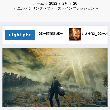
ホーム
2022
2月
26
エルデンリング〜ファーストインプレッション〜
カオゼロ_02〜オルレア考察〜
カオゼロ_01〜どストライク〜
Highlight