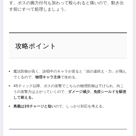
す。ボスの腕力付与も加わって殴られると痛いので、動き出
す前にすべて処理しましょう。
攻略ポイント
魔法防御が高く、詠唱中のキャラが居ると「凶の遠吠え・力」が飛ん
でくるので、
物理キャラ主体
で攻める。
45ティック以降、ボスの攻撃でこちらの物理防御は下げられ、向こ
うの攻撃力は上がっていくので、
ダメージ減少、免疫シールドを駆使
して耐える。
奥義は20チャージと短い
ので、しっかり対応を考える。