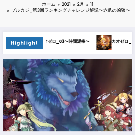
ホーム
2021
2月
11
ゾルカジ_第3回ランキングチャレンジ解説〜赤爪の凶狼〜
カオゼロ_02〜オルレア考察〜
カオゼロ_01〜どストライク〜
Highlight