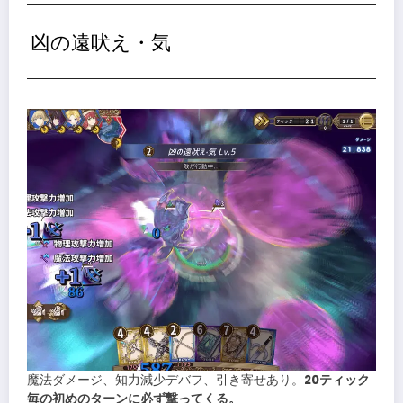
凶の遠吠え・気
魔法ダメージ、知力減少デバフ、引き寄せあり。
20ティック
毎の初めのターンに必ず撃ってくる。