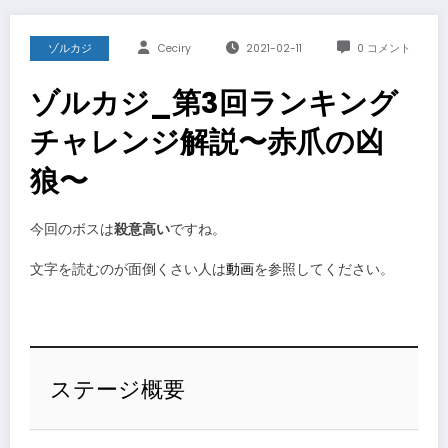
ゾルカジ
Ceciry
2021-02-11
0 コメント
ゾルカジ_第3回ランキング
チャレンジ解説〜赤爪の凶
狼〜
今回のボスは
殺意高い
ですね。
文字を読むのが面倒くさい人は
動画
を参照してください。
ステージ概要