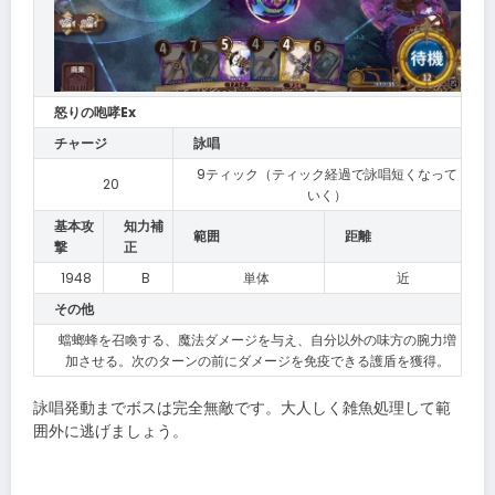
怒りの咆哮Ex
チャージ
詠唱
9ティック（ティック経過で詠唱短くなって
20
いく）
基本攻
知力補
範囲
距離
撃
正
1948
B
単体
近
その他
蟷螂蜂を召喚する、魔法ダメージを与え、自分以外の味方の腕力増
加させる。次のターンの前にダメージを免疫できる護盾を獲得。
詠唱発動までボスは完全無敵です。大人しく雑魚処理して範
囲外に逃げましょう。