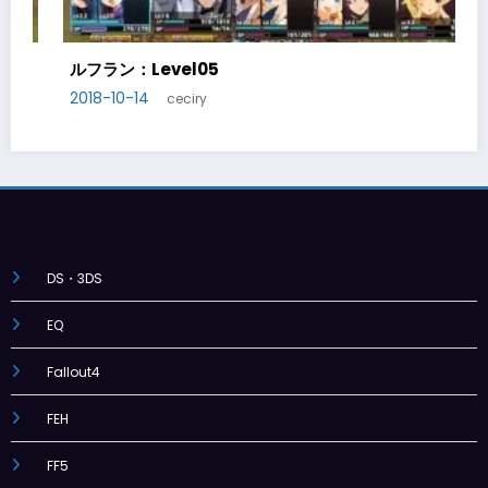
ルフラン：Level07
2018-10-21
ceciry
DS・3DS
EQ
Fallout4
FEH
FF5