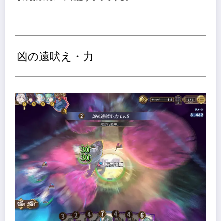
凶の遠吠え・力