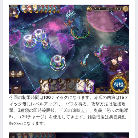
今回の制限時間は
100ティック
になります。赤爪の凶狼は
15テ
ィック毎
にレベルアップし、バフを得る。攻撃方法は近接攻
撃、3種類の即時範囲技、「凶の遠吠え」、奥義「怒りの咆哮
Ex」（20チャージ）を使用してきます。雑魚増援は奥義発動
時のみになります。