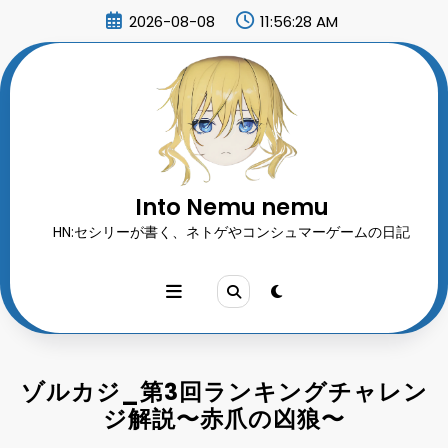
コ
2026-08-08
11:56:31 AM
ン
テ
ン
ツ
へ
ス
キ
ッ
プ
Into Nemu nemu
HN:セシリーが書く、ネトゲやコンシュマーゲームの日記
ゾルカジ_第3回ランキングチャレン
ジ解説〜赤爪の凶狼〜