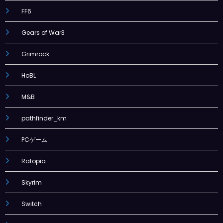
FF6
Gears of War3
Grimrock
HoBL
M&B
pathfinder_km
PCゲーム
Ratopia
Skyrim
Switch