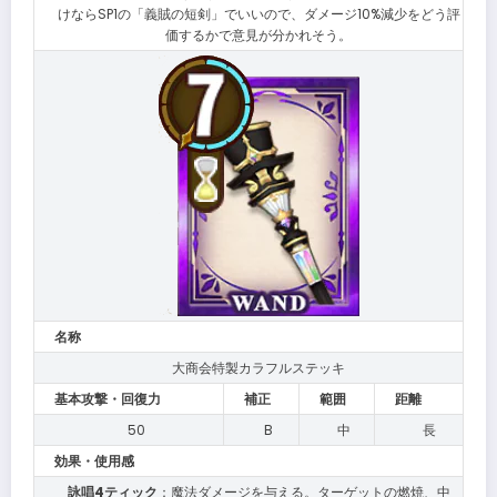
けならSP1の「義賊の短剣」でいいので、ダメージ10%減少をどう評
価するかで意見が分かれそう。
名称
大商会特製カラフルステッキ
基本攻撃・回復力
補正
範囲
距離
50
B
中
長
効果・使用感
詠唱4ティック
：魔法ダメージを与える。ターゲットの燃焼、中