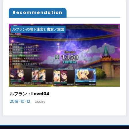
Recommendation
ルフランの地下迷宮と魔女ノ旅団
ルフラン：Level05
2018-10-14
ceciry