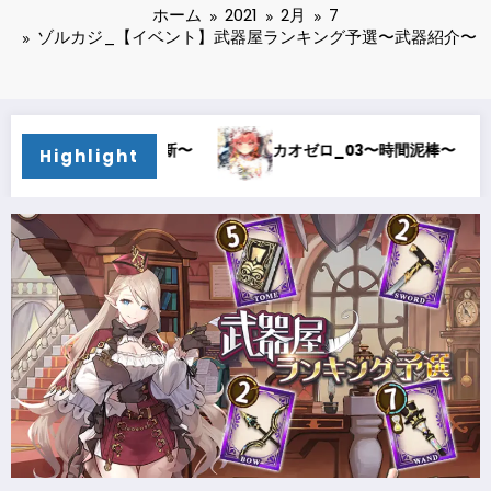
ホーム
2021
2月
7
ゾルカジ_【イベント】武器屋ランキング予選〜武器紹介〜
カオゼロ_03〜時間泥棒〜
カオゼロ_02〜オル
Highlight