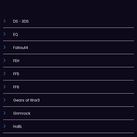
DS・3DS
EQ
Fallout4
FEH
FF5
FF6
Gears of War3
Grimrock
HoBL