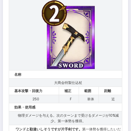
名称
大商会特製仕込杖
基本攻撃・回復力
補正
範囲
距離
250
F
単体
近
効果・使用感
物理ダメージを与える。次のターンまで受けるダメージが10%減
少。第一体勢を獲得。
ワンドと勘違いしそうですが片手剣です。
第一体勢を獲得したいだ