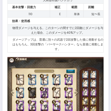
大商会特製ハンドボウ
基本攻撃・回復力
補正
範囲
距離
110
E
単体
短〜長
効果・使用感
物理ダメージを与える。このターンの間すでに2回敵にダメージを与
えた場合、このダメージを40%アップ。
ダメージアップは、普通に別々の武器で2回攻撃した後に発動するの
はもちろん、3回攻撃の「バーサークハンター」なら直後に発動しま
す。