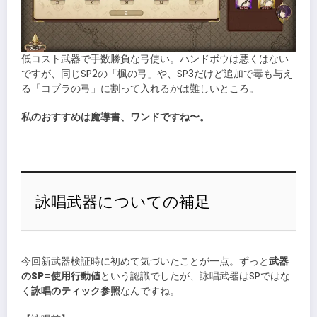
低コスト武器で手数勝負な弓使い。ハンドボウは悪くはない
ですが、同じSP2の「楓の弓」や、SP3だけど追加で毒も与え
る「コブラの弓」に割って入れるかは難しいところ。
私のおすすめは魔導書、ワンドですね〜。
詠唱武器についての補足
今回新武器検証時に初めて気づいたことが一点。ずっと
武器
のSP=使用行動値
という認識でしたが、詠唱武器はSPではな
く
詠唱のティック参照
なんですね。