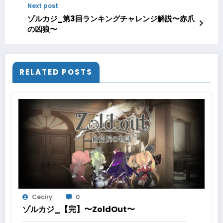
Next post
ゾルカジ_第3回ランキングチャレンジ解説〜赤爪
の凶狼〜
RELATED POSTS
Ceciry
0
ゾルカジ_【完】〜ZoldOut〜