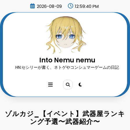
コ
2026-08-09
12:59:41 PM
ン
テ
ン
ツ
へ
ス
キ
ッ
プ
Into Nemu nemu
HN:セシリーが書く、ネトゲやコンシュマーゲームの日記
ゾルカジ_【イベント】武器屋ランキ
ング予選〜武器紹介〜