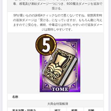
毒、感電及び凍結ダメージ一つにつき、600魔法ダメージを追加で
受ける。
SPが重いものの詠唱4ティックなので悪くないですね。状態異常時
の追加ダメージは「受ける」になっていますが、もちろん敵に与え
ますのでご安心を。燃焼、中毒辺りは付与しやすいので追加ダメー
ジは期待しやすいです。
名称
大商会特製帳簿
基本攻撃・回復力
補正
範囲
距離