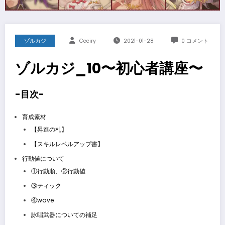
ゾルカジ
Ceciry
2021-01-28
0 コメント
ゾルカジ_10〜初心者講座〜
-目次-
育成素材
【昇進の札】
【スキルレベルアップ書】
行動値について
①行動順、②行動値
③ティック
④wave
詠唱武器についての補足