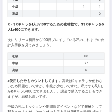
中級
1
1
高級
0
R・SRキャラを1人Lv100するための素材数で、SSRキャラを5
人Lv100にできます。
次にリリース初日から100日プレイしている私のこれまでの合
計入手数を見てみましょう。
初級
80
中級
27
高級
12
※使用した分もカウントしてます。
高級はRキャラしか使わな
いため問題ないですが、中級が少ないですね。私ですら5人し
かRキャラLv100にできません。。課金で購入することもでき
ますが、結構お高いです。
中級の札はミッションや期間限定イベントなどで報酬として
配布されますが、それ以外の入手方法は第6章の派遣Lv5のみ