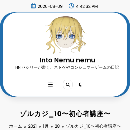
コ
2026-08-09
4:42:34 PM
ン
テ
ン
ツ
へ
ス
キ
ッ
プ
Into Nemu nemu
HN:セシリーが書く、ネトゲやコンシュマーゲームの日記
ゾルカジ_10〜初心者講座〜
ホーム
2021
1月
28
ゾルカジ_10〜初心者講座〜