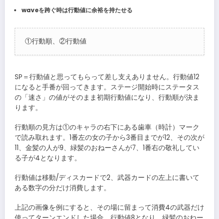
waveを跨ぐ時は行動値に余裕を持たせる
①行動順、②行動値
SP＝行動値と思ってもらって差し支えありません。行動値12
になると手番が回ってきます。ステージ開始時にステータス
の「速さ」の値がそのまま初期行動値になり、行動順が決ま
ります。
行動順の見方は①のキャラの右下にある歯車（時計）マーク
で読み取れます。1番左の女の子から3番目までが12、その次が
11、金髪の人が9、緑髪のおねーさんが7、1番右の敬礼してい
る子が4となります。
行動値は移動/ディスカードで2、武器カードの左上に書いて
ある数字の分だけ消費します。
上記の画像を例にすると、その場に留まって消費4の武器だけ
使ってターンエンドした場合、行動値8となり、緑髪のおねー