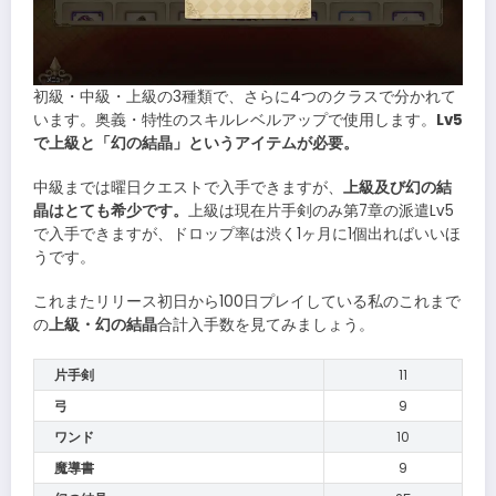
初級・中級・上級の3種類で、さらに4つのクラスで分かれて
います。奥義・特性のスキルレベルアップで使用します。
Lv5
で上級と「幻の結晶」というアイテムが必要。
中級までは曜日クエストで入手できますが、
上級及び幻の結
晶はとても希少です。
上級は現在片手剣のみ第7章の派遣Lv5
で入手できますが、ドロップ率は渋く1ヶ月に1個出ればいいほ
うです。
これまたリリース初日から100日プレイしている私のこれまで
の
上級・幻の結晶
合計入手数を見てみましょう。
片手剣
11
弓
9
ワンド
10
魔導書
9