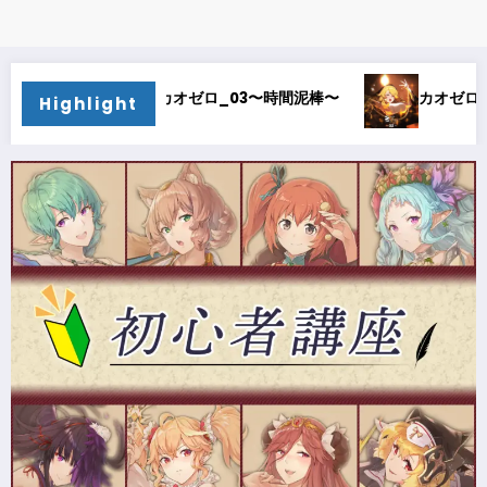
棒〜
カオゼロ_02〜オルレア考察〜
カオゼロ_0
Highlight