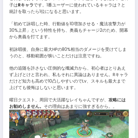
子は
Rキャラ
です。1番ユーザーに使われているキャラは？と
統計を取ったら1位になると思います。
「初めて詠唱した時、行動値を10増加させる・魔法攻撃力が
30%上昇」という特性を持ち、奥義もチャージ2のため、開幕
から奥義を打てます。
初詠唱後、自身に最大HPの80%相当のダメージを受けてしま
うのと、移動範囲が狭いことだけは注意ですね。
他の追随を許さない圧倒的な殲滅力から、初心者はとりあえ
ず上げとけと言われ、私もそれに異論はありません。Rキャラ
だけど知力も高めで10凸しやすいのでLv、スキルも最大まで
上げても後悔はしないと思います。
曜日クエスト、周回で大活躍なレイちゃんですが、
攻略には
お勧めしません。
その理由はあまりに強すぎるから。。