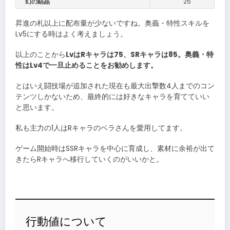
幻の結晶
25
昇進の札以上に配布量が少ないですね。奥義・特性スキルを
Lv5にする時はよく考えましょう。
以上のことから
LvはRキャラは75、SRキャラは85。奥義・特
性はLv4で一旦止めることをお勧めします。
とはいえ闘技場が追加された現在も最大出撃数4人までのコン
テンツしかないため、最終的には好きなキャラを育てていい
と思います。
私も主力の1人はRキャラのベラさんを愛用してます。
ゲーム開始時はSSRキャラを中心に育成し、素材に余裕が出て
きたらRキャラへ移行していくのがいいかと。
行動値について