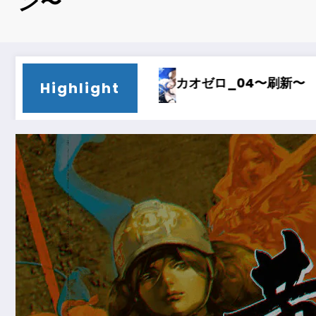
ン〜
〜刷新〜
カオゼロ_03〜時間泥棒〜
カ
Highlight