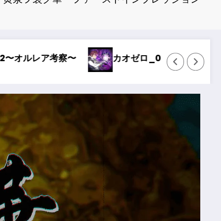
どストライク〜
Wizardry Variants Dap