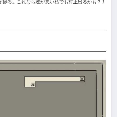
が捗る。これなら運が悪い私でも村正出るかも？！