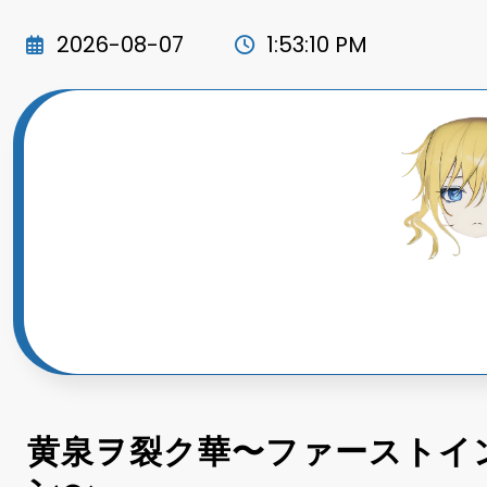
コ
ン
2026-08-07
1:53:12 PM
テ
ン
ツ
へ
ス
キ
ッ
プ
黄泉ヲ裂ク華〜ファーストイ