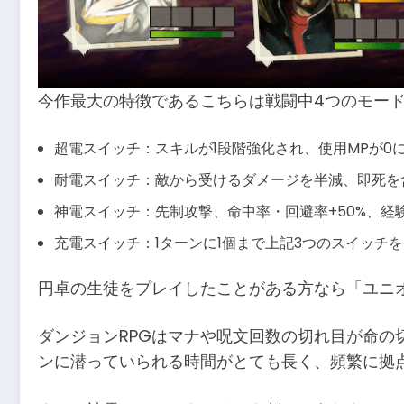
今作最大の特徴であるこちらは戦闘中4つのモー
超電スイッチ：スキルが1段階強化され、使用MPが0
耐電スイッチ：敵から受けるダメージを半減、即死を含
神電スイッチ：先制攻撃、命中率・回避率+50%、経
充電スイッチ：1ターンに1個まで上記3つのスイッチ
円卓の生徒をプレイしたことがある方なら「ユニ
ダンジョンRPGはマナや呪文回数の切れ目が命の
ンに潜っていられる時間がとても長く、頻繁に拠