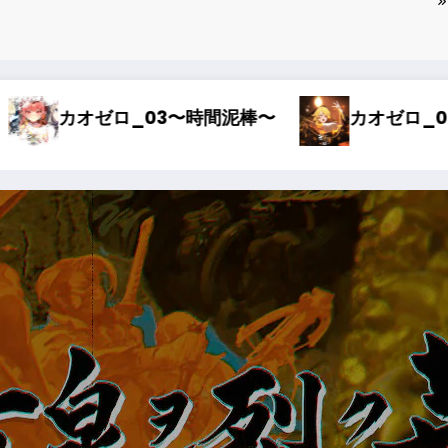
オゼロ_02〜オルレア考察〜
カオゼロ_01〜