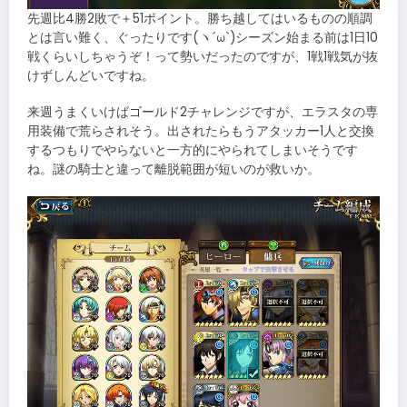
先週比4勝2敗で＋51ポイント。勝ち越してはいるものの順調
とは言い難く、ぐったりです(ヽ´ω`)シーズン始まる前は1日10
戦くらいしちゃうぞ！って勢いだったのですが、1戦1戦気が抜
けずしんどいですね。
来週うまくいけばゴールド2チャレンジですが、エラスタの専
用装備で荒らされそう。出されたらもうアタッカー1人と交換
するつもりでやらないと一方的にやられてしまいそうです
ね。謎の騎士と違って離脱範囲が短いのが救いか。