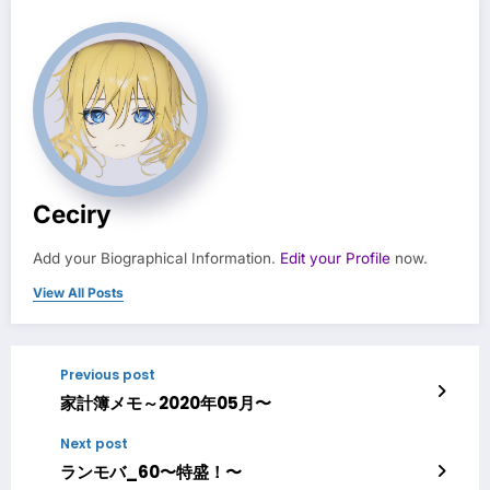
Ceciry
Add your Biographical Information.
Edit your Profile
now.
View All Posts
Previous post
家計簿メモ～2020年05月〜
Next post
ランモバ_60〜特盛！〜