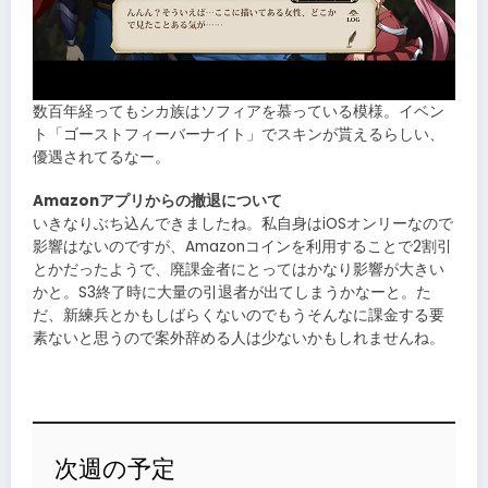
数百年経ってもシカ族はソフィアを慕っている模様。イベン
ト「ゴーストフィーバーナイト」でスキンが貰えるらしい、
優遇されてるなー。
Amazonアプリからの撤退について
いきなりぶち込んできましたね。私自身はiOSオンリーなので
影響はないのですが、Amazonコインを利用することで2割引
とかだったようで、廃課金者にとってはかなり影響が大きい
かと。S3終了時に大量の引退者が出てしまうかなーと。た
だ、新練兵とかもしばらくないのでもうそんなに課金する要
素ないと思うので案外辞める人は少ないかもしれませんね。
次週の予定