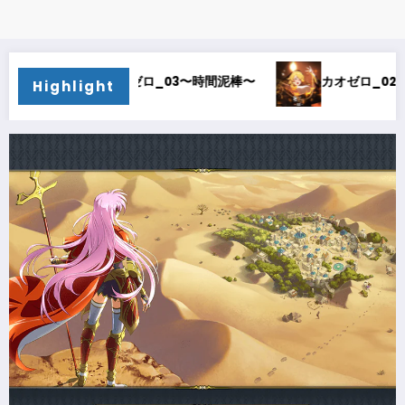
棒〜
カオゼロ_02〜オルレア考察〜
カオゼロ_01
Highlight