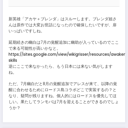
新英雄「アカヤ＋ブレンダ」はスルーします。ブレンダ姐さ
んは原作では大変お世話になったので確保したいですが、扉
いっぱいですしね。
延期続きの幽白は7月の覚醒追加に幽助が入っているのでここ
で来る可能性が高いかなと。
https://sites.google.com/view/wikigrisser/resources/awakeni
skills
逆にここで来なかったら、もう日本には来ない気がします
ね。
ただ、7月幽白だと8月の覚醒追加でアレスが来て、以降の覚
醒に合わせるためにロードス島コラボどこで実装するの？と
なり、疑問が残りますね。個人的にはロードスを優先してほ
しい。果たしてランモバは7月を迎えることができるのでしょ
うか？