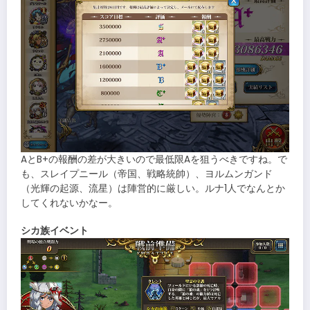
AとB+の報酬の差が大きいので最低限Aを狙うべきですね。で
も、スレイプニール（帝国、戦略統帥）、ヨルムンガンド
（光輝の起源、流星）は陣営的に厳しい。ルナ1人でなんとか
してくれないかなー。
シカ族イベント