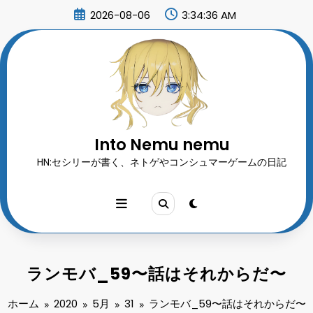
コ
2026-08-06
3:34:38 AM
ン
テ
ン
ツ
へ
ス
キ
ッ
プ
Into Nemu nemu
HN:セシリーが書く、ネトゲやコンシュマーゲームの日記
ランモバ_59〜話はそれからだ〜
ホーム
2020
5月
31
ランモバ_59〜話はそれからだ〜