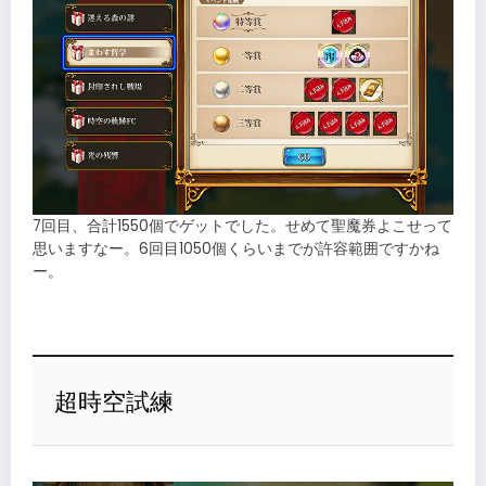
7回目、合計1550個でゲットでした。せめて聖魔券よこせって
思いますなー。6回目1050個くらいまでが許容範囲ですかね
ー。
超時空試練