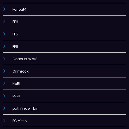
Fallout4
FEH
FF5
FF6
Gears of War3
Grimrock
HoBL
M&B
pathfinder_km
PCゲーム