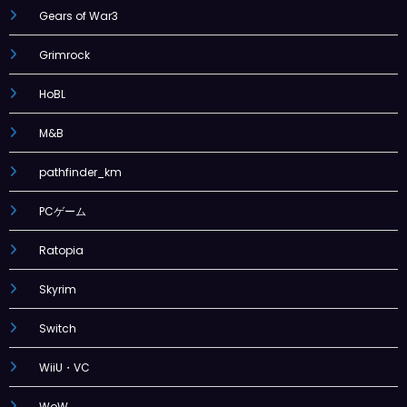
Gears of War3
Grimrock
HoBL
M&B
pathfinder_km
PCゲーム
Ratopia
Skyrim
Switch
WiiU・VC
WoW