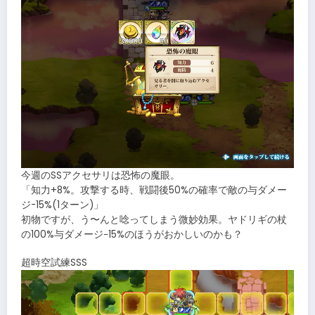
今週のSSアクセサリは恐怖の魔眼。
「知力+8%。攻撃する時、戦闘後50%の確率で敵の与ダメー
ジ-15%(1ターン)」
初物ですが、う〜んと唸ってしまう微妙効果。ヤドリギの杖
の100%与ダメージ−15%のほうがおかしいのかも？
超時空試練SSS