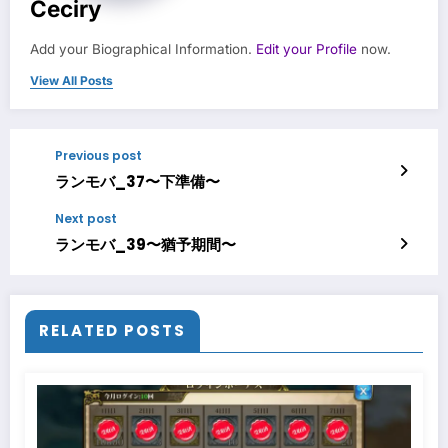
Ceciry
Add your Biographical Information.
Edit your Profile
now.
View All Posts
Previous post
ランモバ_37〜下準備〜
Next post
ランモバ_39〜猶予期間〜
RELATED POSTS