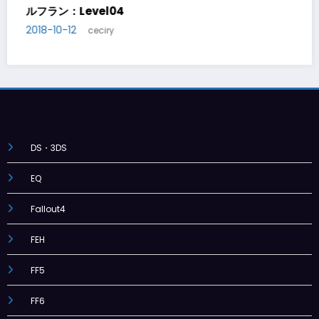
ルフラン：Level05
2018-10-14
ceciry
DS・3DS
EQ
Fallout4
FEH
FF5
FF6