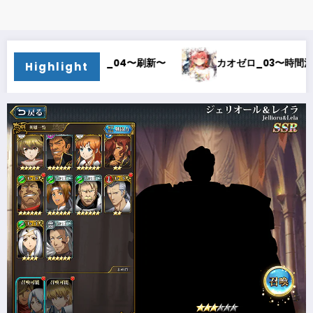
ロ_04〜刷新〜
カオゼロ_03〜時間泥棒〜
カオゼ
Highlight