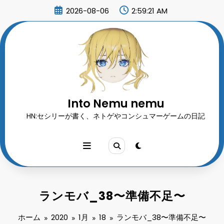
コ
2026-08-06
2:59:22 AM
ン
テ
ン
ツ
へ
ス
キ
ッ
プ
Into Nemu nemu
HN:セシリーが書く、ネトゲやコンシュマーゲームの日記
ランモバ_38〜準備不足〜
ホーム
2020
1月
18
ランモバ_38〜準備不足〜