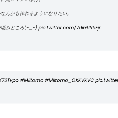
ルなんかも作れるようになりたい。
みどころ(-_-)
pic.twitter.com/76iG6R6Ejr
uK72Tvpo
#Miitomo
#Miitomo_OXKVKVC
pic.twit