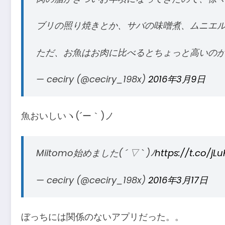
ブリの照り焼きとか、サバの味噌煮、ムニエ
ただ、お魚はお肉に比べるとちょっと高いのが悩
— ceciry (@ceciry_198x)
2016年3月9日
魚おいしいヽ(´ー｀)ノ
Miitomo始めました( ´ ▽ ` )ﾉ
https://t.co/jL
— ceciry (@ceciry_198x)
2016年3月17日
ぼっちには関係のないアプリだった。。