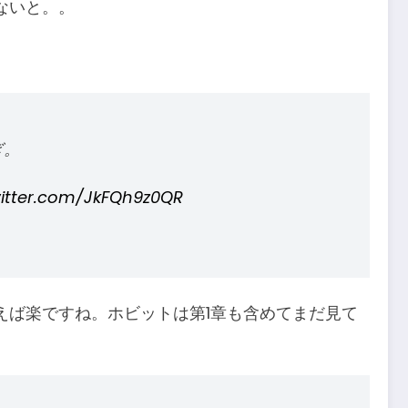
ないと。。
ぎ。
witter.com/JkFQh9z0QR
えば楽ですね。ホビットは第1章も含めてまだ見て