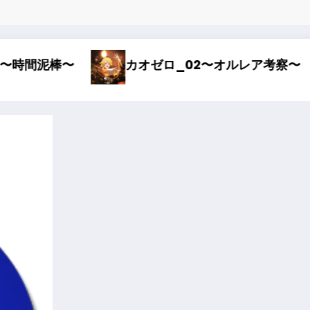
カオゼロ_02〜オルレア考察〜
カオゼロ_0