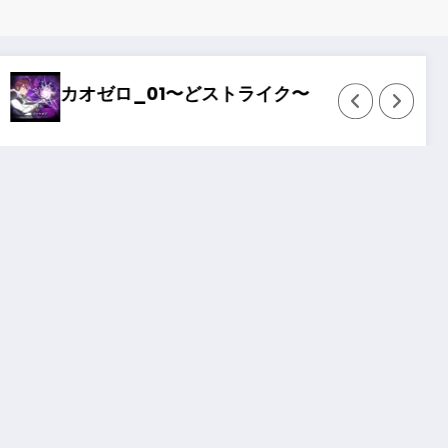
1〜どストライク〜
Wizardry Variants 