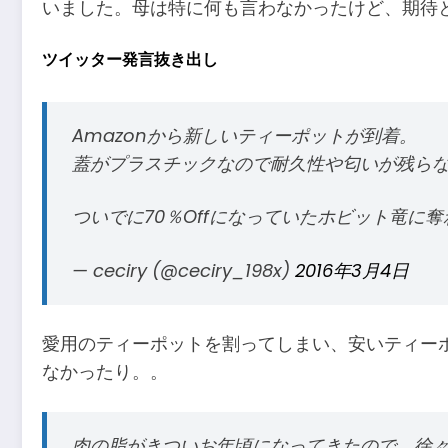
いました。母は特に何も言わなかったけど、期待
ツイッター発言抜き出し
Amazonから新しいティーポットが到着。
蓋がプラスチックなので耐久性や匂いが残ら
ついでに70％Offになっていたホビット竜
— ceciry (@ceciry_198x)
2016年3月4日
愛用のティーポットを割ってしまい、安いティー
なかったり。。
肉の脂がきついお年頃になってきたので、徐