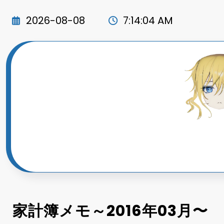
コ
ン
2026-08-08
7:14:05 AM
テ
ン
ツ
へ
ス
キ
ッ
プ
家計簿メモ～2016年03月〜