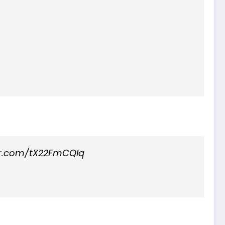
ter.com/tX22FmCQlq