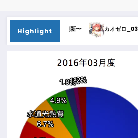
04〜刷新〜
カオゼロ_03〜時間泥棒〜
Highlight