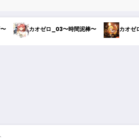
〜時間泥棒〜
カオゼロ_02〜オルレア考察〜
ト