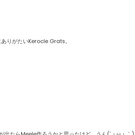
りがたいKerocle Grats。
SSが出たらMeele作ろうかと思ったけど、うん(´・ω・｀)