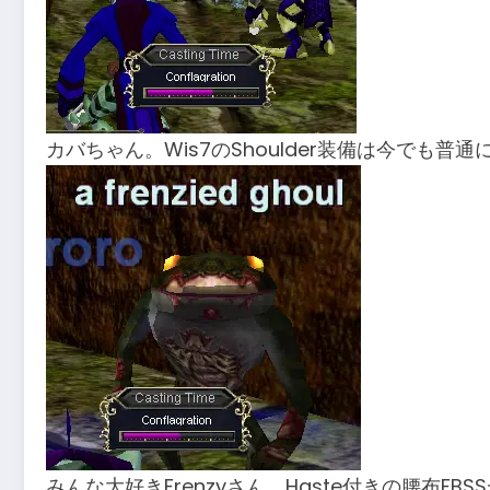
カバちゃん。Wis7のShoulder装備は今でも普通にあ
みんな大好きFrenzyさん。Haste付きの腰布FB