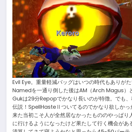
Evil Eye。重量軽減バッグはいつの時代もあり
Namedを一通り倒した後はAM（Arch Magus）
Gukは29分Repopでかなり長いのが特徴。で
伝説！SpellHasteⅡついてるのでかなり欲しか
来た当初こそ人が全然居なかったもののやっぱり人気で
に行けるようになったけど果たして行く機会があるん
清算してさて寝ようかなと思ったら45-50パー