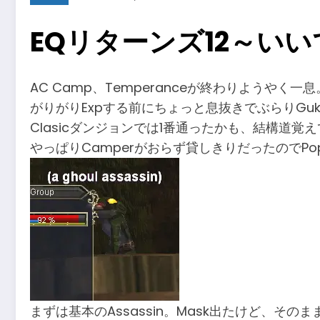
EQリターンズ12～い
AC Camp、Temperanceが終わりようやく一息
がりがりExpする前にちょっと息抜きでぶらりGu
Clasicダンジョンでは1番通ったかも、結構道覚
やっぱりCamperがおらず貸しきりだったのでPo
まずは基本のAssassin。Mask出たけど、その