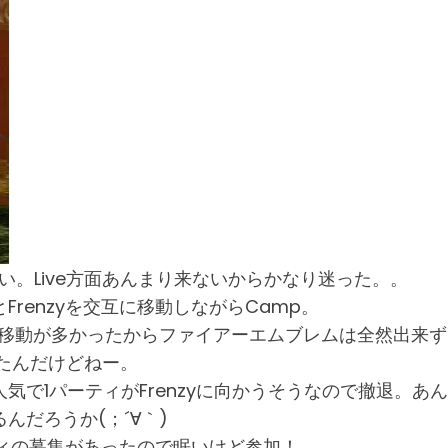
がたい。Live方面あんまり来ないからかなり迷った。。
とFrenzyを交互に移動しながらCamp。
も、移動が多かったからファイアーエムブレムは全然出来ず。
ったんだけどねー。
1パーティがFrenzyに向かうそうなので撤退。あんま
だろうか(；´∀｀)
ティの募集があったので眠いけど参加！