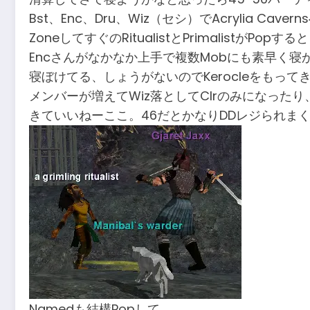
Bst、Enc、Dru、Wiz（セシ）でAcrylia
ZoneしてすぐのRitualistとPrimalistがPop
Encさんがなかなか上手で複数Mobにも素早く寝か
寝ぼけてる、しょうがないのでKerocleをもって
メンバーが増えてWiz落としてClrのみになった
きていいねーここ。46だとかなりDDレジられま
Namedも結構Popして