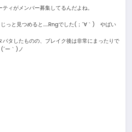
60のパーティがメンバー募集してるんだよね。
っと見つめると……Rngでした(；´∀｀) やばい
とドタバタしたものの、ブレイク後は非常にまったりで
´ー｀)ノ