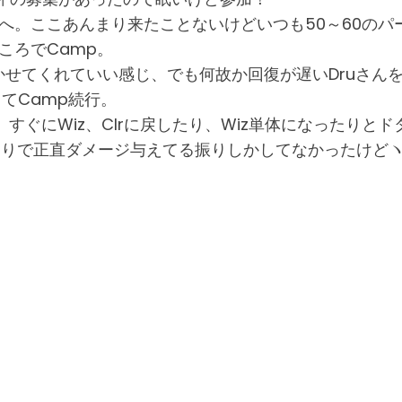
 Cavernsへ。ここあんまり来たことないけどいつも50～
するところでCamp。
せてくれていい感じ、でも何故か回復が遅いDruさんをじ
きてCamp続行。
り、すぐにWiz、Clrに戻したり、Wiz単体になったり
くりで正直ダメージ与えてる振りしかしてなかったけどヽ(