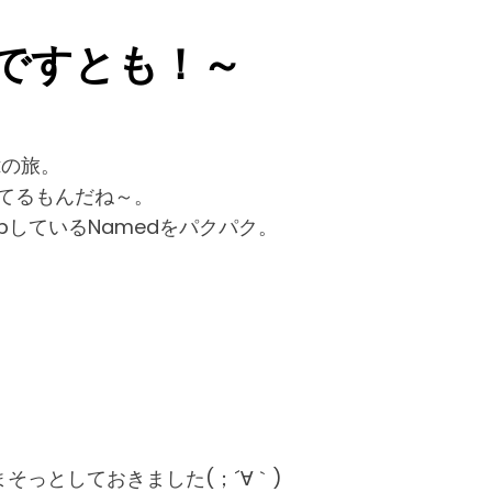
いですとも！～
。
kの旅。
えてるもんだね～。
pしているNamedをパクパク。
ままそっとしておきました(；´∀｀)