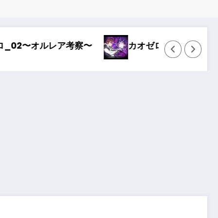
カオゼロ_01〜どストライク〜
Wizar