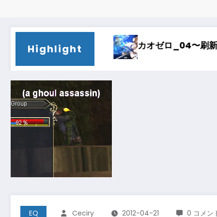
カオゼロ_04〜刷新〜
カオゼロ_03
Highlight
EQ
Ceciry
2012-04-21
0 コメン