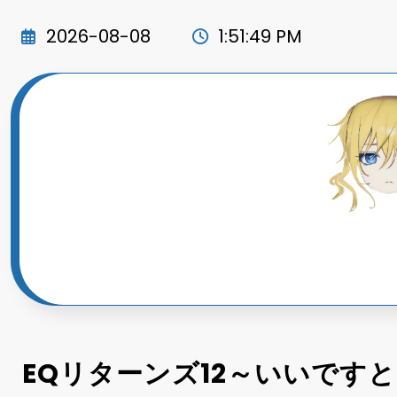
コ
ン
2026-08-08
1:51:50 PM
テ
ン
ツ
へ
ス
キ
ッ
プ
EQリターンズ12～いいです