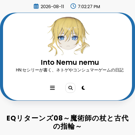
コ
2026-08-11
7:02:28 PM
ン
テ
ン
ツ
へ
ス
キ
ッ
プ
Into Nemu nemu
HN:セシリーが書く、ネトゲやコンシュマーゲームの日記
EQリターンズ08～魔術師の杖と古代
の指輪～