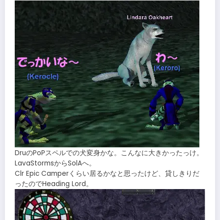
DruのPoPスペルでの犬変身かな。こんなに大きかったっけ。
LavaStormsからSolAへ。
Clr Epic Camperくらい居るかなと思ったけど、貸しきりだ
ったのでHeading Lord。