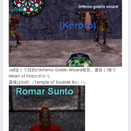
Jail近くで目的のInferno Goblin Wizard発見。運良く1発で
Heart of Fireがポロリ。
最後はSolC（Temple of Soulsek Ro）へ。