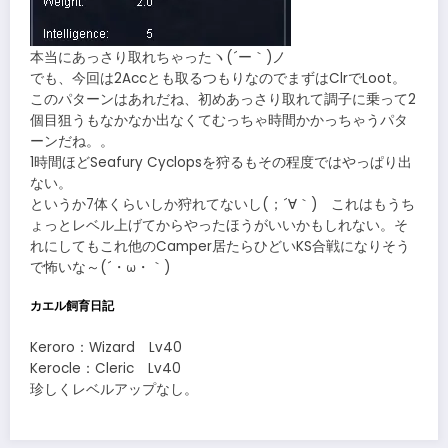
本当にあっさり取れちゃったヽ(´ー｀)ノ
でも、今回は2Accとも取るつもりなのでまずはClrでLoot。
このパターンはあれだね、初めあっさり取れて調子に乗って2
個目狙うもなかなか出なくてむっちゃ時間かかっちゃうパタ
ーンだね。。
1時間ほどSeafury Cyclopsを狩るもその程度ではやっぱり出
ない。
というか7体くらいしか狩れてないし(；´∀｀) これはもうち
ょっとレベル上げてからやったほうがいいかもしれない。そ
れにしてもこれ他のCamper居たらひどいKS合戦になりそう
で怖いな～(´・ω・｀)
カエル飼育日記
Keroro：Wizard Lv40
Kerocle：Cleric Lv40
珍しくレベルアップなし。