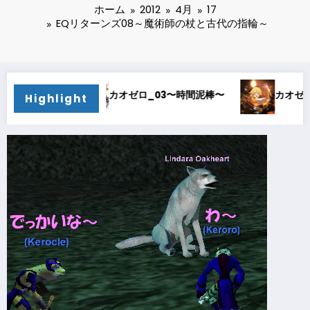
ホーム
2012
4月
17
EQリターンズ08～魔術師の杖と古代の指輪～
_03〜時間泥棒〜
カオゼロ_02〜オルレア考察〜
Highlight