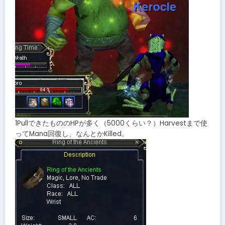
1PullできたもののHPが多く（5000くらい？）Harvestまで使
ってMana回復し、なんとかKilled。