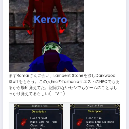
まずRomarさんに会い、Lambent Stoneを渡しDarkwood
Staffをもらう。この人EncのTashaniaクエストのNPCでもあ
るから場所覚えてた。記憶力ないセシでもゲームのことはし
っかり覚えてるらしい(；´∀｀)