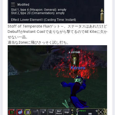
Staff of Temperate Fluxゲット～。ステータスはあれだけど
DebuffがInstant Castで走りながら撃てるのでAE Kiteに欠か
せない一品。
適当なZoneに飛びさっそく試し打ち。