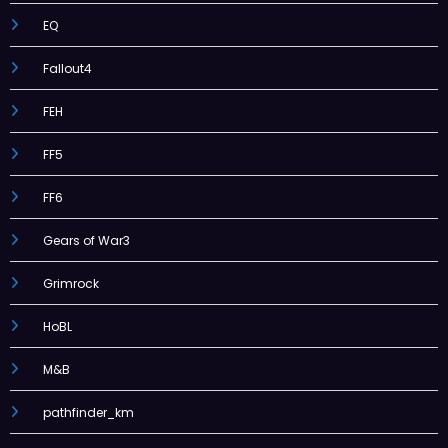
EQ
Fallout4
FEH
FF5
FF6
Gears of War3
Grimrock
HoBL
M&B
pathfinder_km