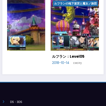
団
ルフランの地下迷宮と魔女ノ旅団
ルフラン：Level06
2018-10-20
ceciry
DS・3DS