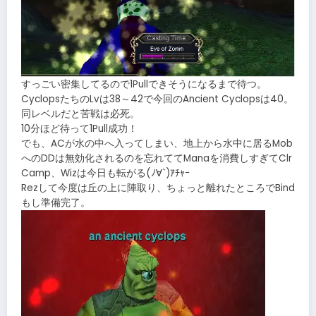
すっごい密集してるので1Pullできそうになるまで待つ。
CyclopsたちのLvは38～42で今回のAncient Cyclopsは40。
同レベルだと苦戦は必死。
10分ほど待って1Pull成功！
でも、ACが水の中へ入ってしまい、地上から水中に居るMob
へのDDは無効化されるのを忘れててManaを消費しすぎてClr
Camp、Wizは今日も転がる(ﾉ∀`)ｱﾁｬｰ
Rezして今度は丘の上に陣取り、ちょっと離れたところでBind
もし準備完了。