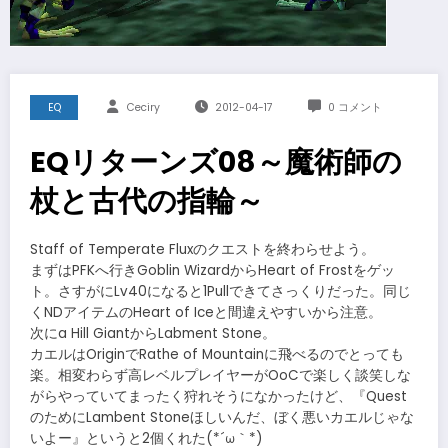
EQ
Ceciry
2012-04-17
0 コメント
EQリターンズ08～魔術師の
杖と古代の指輪～
Staff of Temperate Fluxのクエストを終わらせよう。
まずはPFKへ行きGoblin WizardからHeart of Frostをゲッ
ト。さすがにLv40になると1Pullできてさっくりだった。同じ
くNDアイテムのHeart of Iceと間違えやすいから注意。
次にa Hill GiantからLabment Stone。
カエルはOriginでRathe of Mountainに飛べるのでとっても
楽。相変わらず高レベルプレイヤーがOoCで楽しく談笑しな
がらやっていてまったく狩れそうになかったけど、『Quest
のためにLambent Stoneほしいんだ、ぼく悪いカエルじゃな
いよー』というと2個くれた(*´ω｀*)