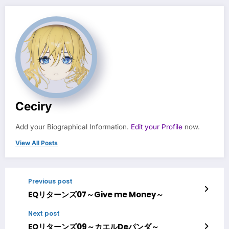
Ceciry
Add your Biographical Information.
Edit your Profile
now.
View All Posts
Previous post
EQリターンズ07～Give me Money～
Next post
EQリターンズ09～カエルDeパンダ～