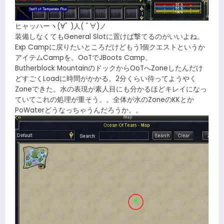
ヒャッハーヽ(∀ﾟ )人( ﾟ∀)ノ
装備しなくてもGeneral Slotに置けば撃てるのがいいよね。
Exp Campに戻りたいところだけどもう1個クエストというか
アイテムCampを。OoTでJBoots Camp。
Butherblock MountainのドックからOoTへZoneしたんだけ
どすごくLoadに時間がかかる。2分くらい待ってようやく
Zoneできた。水の表現が素人目にも分かるほどキレイになっ
ていてこれの処理が重そう。。全体が水のZoneのKKとか
PoWaterどうなっちゃうんだろうか。。