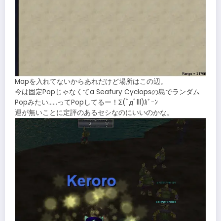
Mapを入れてないからあれだけど場所はこの辺。
今は固定Popじゃなくてa Seafury Cyclopsの島でランダム
Popみたい……ってPopしてるー！Σ(ﾟдﾟlll)ｶﾞｰﾝ
運が無いことに定評のあるセシなのにいいのかな。