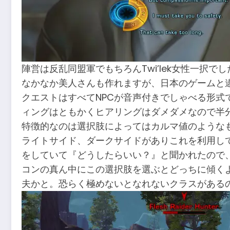
陣営は反乱同盟軍でもちろんTwi’lek女性一択でした
なかなか美人さんも作れますが、日本のゲームと違
クエストはすべてNPCが音声付きでしゃべる形
ィングはともかくヒアリングはダメダメなので半分聞
特徴的なのは選択肢によってはカルマ値のような
ライトサイド、ダークサイドがありこれを利用し
をしていて『どうしたらいい？』と聞かれたので
コンの真ん中にこの選択肢を選ぶとどっちに傾く
夫かと。恐らく極めないとなれないクラスがある