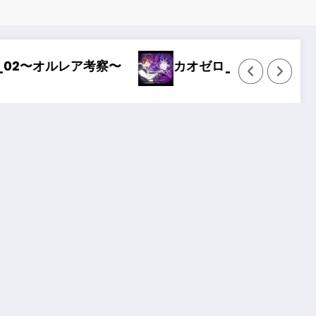
オゼロ_01〜どストライク〜
Wizardry Va