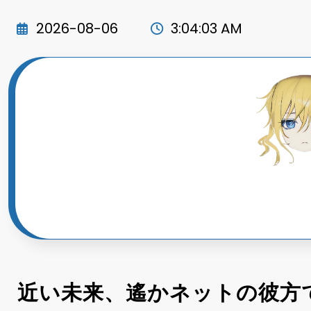
コ
ン
2026-08-06
3:04:04 AM
テ
ン
ツ
へ
ス
キ
ッ
プ
近い未来、遙かネットの彼方