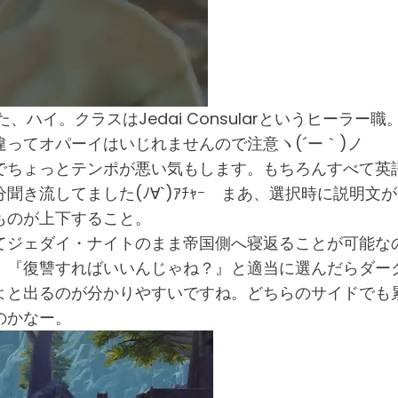
、ハイ。クラスはJedai Consularというヒーラー職
ってオパーイはいじれませんので注意ヽ(´ー｀)ノ
式でちょっとテンポが悪い気もします。もちろんすべて英
き流してました(ﾉ∀`)ｱﾁｬｰ まあ、選択時に説明
ものが上下すること。
てジェダイ・ナイトのまま帝国側へ寝返ることが可能な
、『復讐すればいいんじゃね？』と適当に選んだらダー
よと出るのが分かりやすいですね。どちらのサイドでも
のかなー。