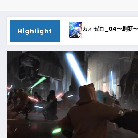
カオゼロ_04〜刷新〜
カオゼロ_03〜時間泥
Highlight