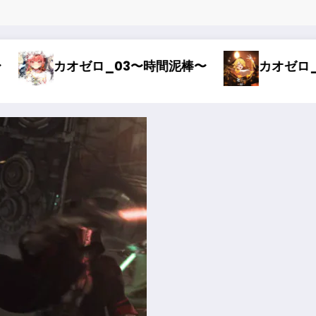
棒〜
カオゼロ_02〜オルレア考察〜
カ