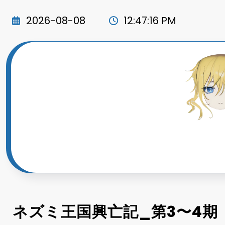
コ
ン
2026-08-08
12:47:18 PM
テ
ン
ツ
へ
ス
キ
ッ
プ
ネズミ王国興亡記_第3〜4期