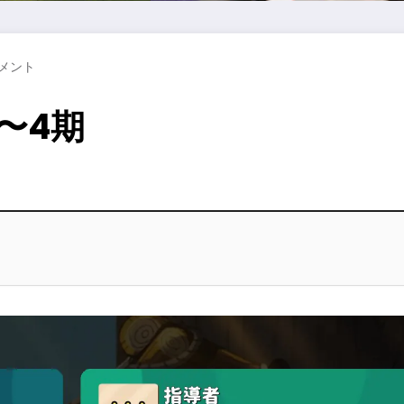
コメント
〜4期