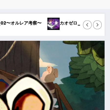
〜
Wizardry Variants Daphne〜奈落は