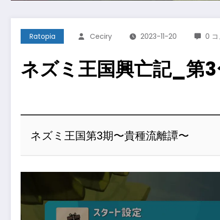
Ratopia
Ceciry
2023-11-20
0 
ネズミ王国興亡記_第3
ネズミ王国第3期〜貴種流離譚〜