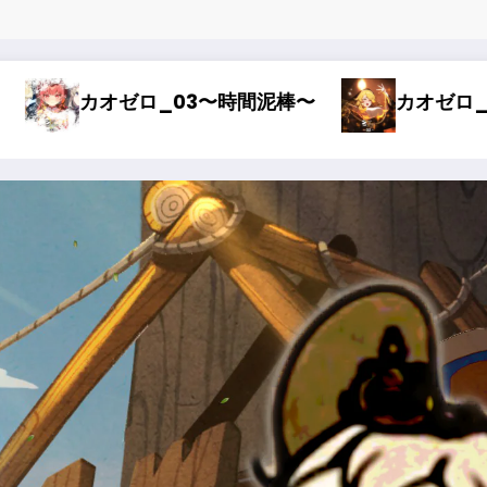
〜オルレア考察〜
カオゼロ_01〜どストライク