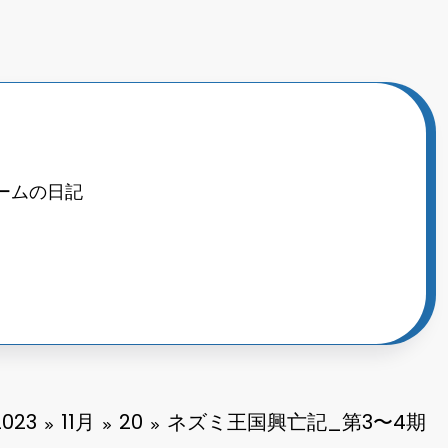
ームの日記
2023
11月
20
ネズミ王国興亡記_第3〜4期