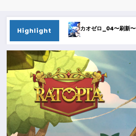
カオゼロ_03〜時間泥棒〜
カオゼロ_02
Highlight