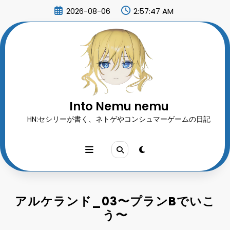
コ
2026-08-06
2:57:49 AM
ン
テ
ン
ツ
へ
ス
キ
ッ
プ
Into Nemu nemu
HN:セシリーが書く、ネトゲやコンシュマーゲームの日記
アルケランド_03〜プランBでいこ
う〜