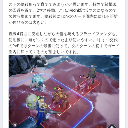
ストの暗殺狙って育ててみようかと思います。特性で敵撃破
の回避を得て、2マス移動。これがRank5で3マスになるので
欠片も集めてます。暗殺後にTankのガード圏内に戻れる距離
が伸びるのは大きい。
直線4範囲に突進しながら火傷を与えるブラッドファングも、
使用後に回避がつくので思ったより使いやすい。1手ずつ交代
のPvPではターンの最後に使って、次のターンの初手でガード
圏内に戻ってくるのが望ましいですね。