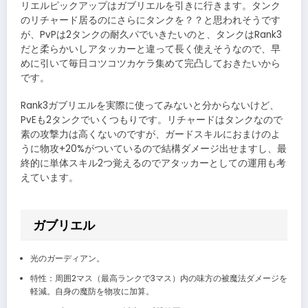
リエルピックアップはガブリエルを引きに行きます。タンク
のリチャード居るのにさらにタンクを？？と思われそうです
が、PvPは2タンクの耐久パでいきたいのと、タンクはRank3
だと柔らかいしアタッカーと違って長く使えそうなので、早
めに引いて毎日コツコツカケラ集めて完凸しておきたいから
です。
Rank3ガブリエルを実際に使ってみないと分からないけど、
PvEも2タンクでいくつもりです。リチャードはタンクなので
素の攻撃力は高くないのですが、ガードスキルにおまけのよ
うに物攻+20%がついているので結構ダメージ出せますし、最
終的に単体スキル2つ覚えるのでアタッカーとしての運用も考
えています。
ガブリエル
光のガーディアン。
特性：周囲2マス（最高ランクで3マス）内の味方の被魔法ダメージを
軽減。自身の魔防を物攻に加算。