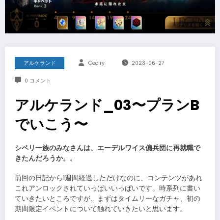
アルケランド
Ceciry
2023-06-27
0 コメント
アルケランド_03〜プランB
でいこう〜
シペリ一族のみなさんは、エーデルワイス傭兵団に再就職で
きたんだろうか。。
前回の日記から1週間経過しただけなのに、コンテンツがあれ
これアンロックされていっぱいいっぱいです。時系列に書い
ていきたいところですが、まずはタイムリーなガチャ、初の
期間限定イベントについて触れていきたいと思います。