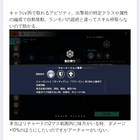
キャラLv35で取れるアビリティ。出撃前の特定クラスや属性
の編成で自動発動。ランモバの超絶と違ってスキル枠取らな
いので助かる。
本当はリチャードの2マス範囲内に味方がいる時、ダメージ
+10%のほうにしたいのですがアーチャーがいない。