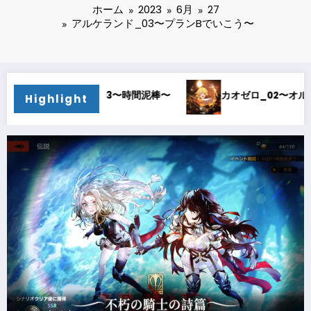
ホーム
2023
6月
27
アルケランド_03〜プランBでいこう〜
カオゼロ_02〜オルレア考察〜
カオゼロ_01〜どストラ
Highlight