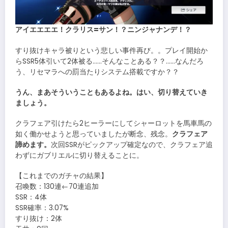
アイエエエエ！クラリス=サン！？ニンジャナンデ！？
すり抜けキャラ被りという悲しい事件再び。。プレイ開始か
らSSR5体引いて2体被る……そんなことある？？……なんだろ
う、リセマラへの罰当たりシステム搭載ですか？？
うん、まあそういうこともあるよね。はい、切り替えていき
ましょう。
クラフェア引けたら2ヒーラーにしてシャーロットを馬車馬の
如く働かせようと思っていましたが断念、残念。
クラフェア
諦めます。
次回SSRがピックアップ確定なので、クラフェア追
わずにガブリエルに切り替えることに。
【これまでのガチャの結果】
召喚数：130連←70連追加
SSR：4体
SSR確率：3.07%
すり抜け：2体