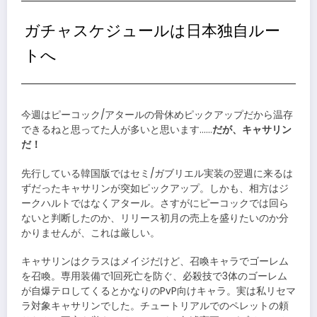
ガチャスケジュールは日本独自ルー
トへ
今週はピーコック/アタールの骨休めピックアップだから温存
できるねと思ってた人が多いと思います……
だが、キャサリン
だ！
先行している韓国版ではセミ/ガブリエル実装の翌週に来るは
ずだったキャサリンが突如ピックアップ。しかも、相方はジ
ークハルトではなくアタール。さすがにピーコックでは回ら
ないと判断したのか、リリース初月の売上を盛りたいのか分
かりませんが、これは厳しい。
キャサリンはクラスはメイジだけど、召喚キャラでゴーレム
を召喚。専用装備で1回死亡を防ぐ、必殺技で3体のゴーレム
が自爆テロしてくるとかなりのPvP向けキャラ。実は私リセマ
ラ対象キャサリンでした。チュートリアルでのペレットの頼