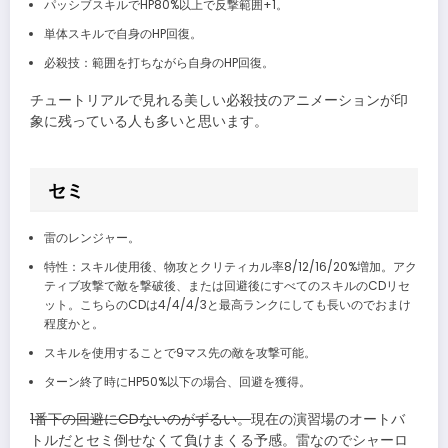
パッシブスキルでHP80%以上で反撃範囲+1。
単体スキルで自身のHP回復。
必殺技：範囲を打ちながら自身のHP回復。
チュートリアルで見れる美しい必殺技のアニメーションが印
象に残っている人も多いと思います。
セミ
雷のレンジャー。
特性：スキル使用後、物攻とクリティカル率8/12/16/20%増加。アク
ティブ攻撃で敵を撃破後、または回避後にすべてのスキルのCDリセ
ット。こちらのCDは4/4/4/3と最高ランクにしても長いのでおまけ
程度かと。
スキルを使用することで9マス先の敵を攻撃可能。
ターン終了時にHP50%以下の場合、回避を獲得。
1番下の回避にCDないのがずるい。
現在の演習場のオートバ
トルだとセミ倒せなくて負けまくる予感。雷なのでシャーロ