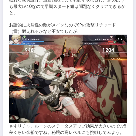
取れる親切設計。最近始めた人でも必ず取れるし、SPのほう
も最大Lv40なので早期スタート組は問題なくクリアできるか
と。
お話的に火属性の敵がメインなのでSPの攻撃リチャード
（雷）耐えれるかなと不安でしたが、
さすリチャ。ルーンのステータスアップ効果が大きいのでLv5
差くらい余裕ですね。秘境の高レベルにも挑戦してみよう。