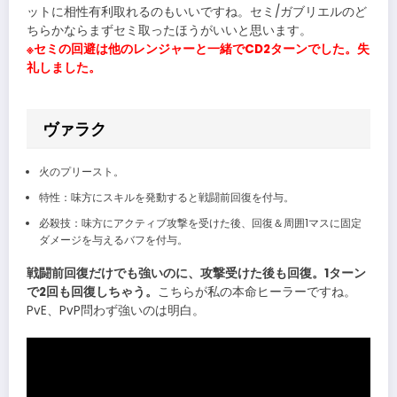
ットに相性有利取れるのもいいですね。セミ/ガブリエルのど
ちらかならまずセミ取ったほうがいいと思います。
※セミの回避は他のレンジャーと一緒でCD2ターンでした。失
礼しました。
ヴァラク
火のプリースト。
特性：味方にスキルを発動すると戦闘前回復を付与。
必殺技：味方にアクティブ攻撃を受けた後、回復＆周囲1マスに固定
ダメージを与えるバフを付与。
戦闘前回復だけでも強いのに、攻撃受けた後も回復。1ターン
で2回も回復しちゃう。
こちらが私の本命ヒーラーですね。
PvE、PvP問わず強いのは明白。