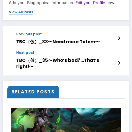
Add your Biographical Information.
Edit your Profile
now.
View All Posts
Previous post
TBC（仮）_33〜Need more Totem〜
Next post
TBC（仮）_35〜Who’s bad?…That’s
right!〜
RELATED POSTS