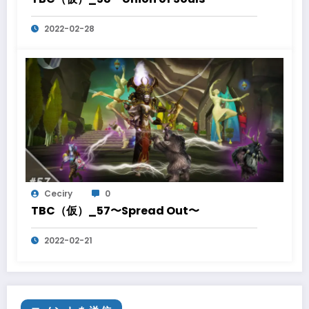
2022-02-28
Ceciry
0
TBC（仮）_57〜Spread Out〜
2022-02-21