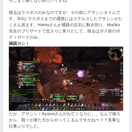
そこまで痛くないみたいですね。
残るはラスボスのみなのですが、その前にアサシンタイムで
す。3rdとラスボスまでの通路にはステルスしたアサシンがた
くさん居ます。Hamuさんが通路の左右に動き回り、Matiko
先生のブリザードで念入りに炙りだして、残るはボス前のボ
ディガードのみ。
確認ヨシ！
だが、アサシン！Ayacaさんがお亡くなりに。。なんで後ろ
から、我々が来た方からやってくるんですかね〜？？見事な
仕事ぶりでした。