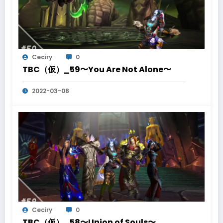
Ceciry
0
TBC（仮）_59〜You Are Not Alone〜
2022-03-08
Ceciry
0
TBC（仮）_58〜Union of Souls〜