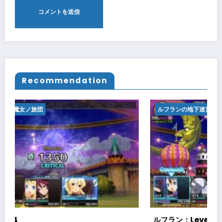
Recommendation
宮と魔女ノ旅団
ルフランの地下迷宮と魔
05
ルフラン：Level06