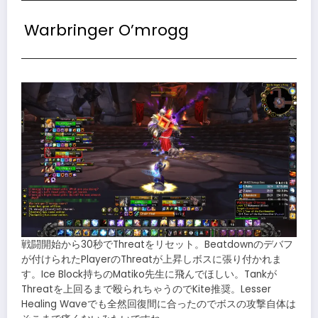
Warbringer O’mrogg
戦闘開始から30秒でThreatをリセット。Beatdownのデバフ
が付けられたPlayerのThreatが上昇しボスに張り付かれま
す。Ice Block持ちのMatiko先生に飛んでほしい。Tankが
Threatを上回るまで殴られちゃうのでKite推奨。Lesser
Healing Waveでも全然回復間に合ったのでボスの攻撃自体は