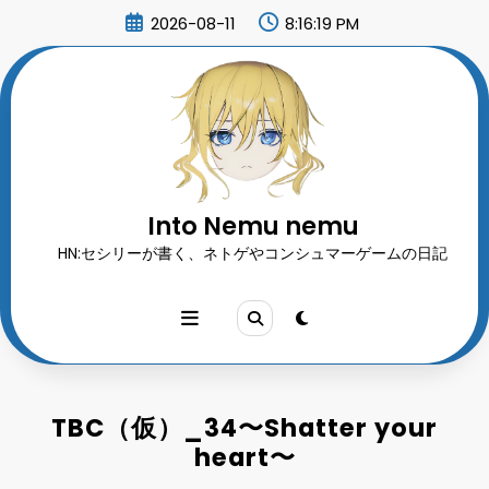
コ
2026-08-11
8:16:20 PM
ン
テ
ン
ツ
へ
ス
キ
ッ
プ
Into Nemu nemu
HN:セシリーが書く、ネトゲやコンシュマーゲームの日記
TBC（仮）_34〜Shatter your
heart〜