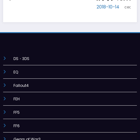
2018-10-20
ry
ceciry
DS・3DS
EQ
Fallout4
FEH
FF5
FF6
Gears of War3