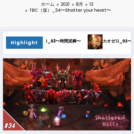
ホーム
2021
8月
12
TBC（仮）_34〜Shatter your heart〜
間泥棒〜
カオゼロ_02〜オルレア考察〜
カオゼロ
Highlight