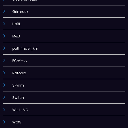
Grimrock
HoBL
M&B
pathfinder_km
PCゲーム
Ratopia
Skyrim
Switch
WiiU・VC
WoW