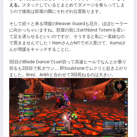
える。
スタックしているとまとめてダメージを食らってしま
うので後衛は部屋の隅にそれぞれ位置取ります。
そして続々と来る増援のReaver Guardも厄介。ほぼヒーラー
に向かっちゃいますね。部屋の前にEarthbind Totemを置い
て足を遅らせるといいのですが、そうすると私に一直線なの
で置きませんでした！HamさんがMTでボス受けて、Kumaさ
んが増援をキャッチすることに。
1回目のBlade DanceでLust切って高速ヒールでなんとか乗り
切るも2回目で私ダウン……即Soulstoneでムクリと起き上がり
ました。Brez、Ankhと合わせて3回死ねるのは大きい。