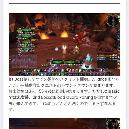
1st Boss倒してすぐの通路でスクリプト開始。Alliance側だと
ここから捕虜救出クエストのカウントダウンが始まります。
救出対象は3人、55分後に処刑が始まります。
ただしClassic
では未実装。
2nd BossのBlood Guard Porungを倒すまで火
矢が飛んできて、Trashもどんどん湧くので止まらず進みま
す。