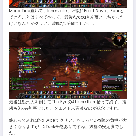
Mana Tide置いて、Innervate、増援にFrost Nova、Fearと
できることはすべてやって、最後Ayacaさん落としちゃった
けどなんとかクリア。濃厚な2分間でした。。
最後は処刑人を倒してThe EyeのAttune Item拾って終了。捕
虜も3人共無事でした。クエスト未実装なのが残念ですね。
終わってみればNo wipeでクリア。ちょっとDPS陣の負担が大
きくなりますが、2Tank全然ありですね。抜群の安定度でし
た。