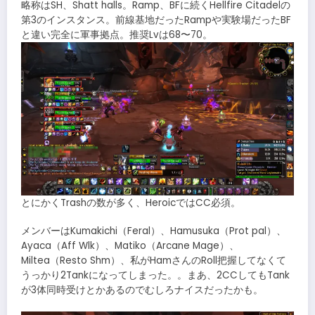
略称はSH、Shatt halls。Ramp、BFに続くHellfire Citadelの
第3のインスタンス。前線基地だったRampや実験場だったBF
と違い完全に軍事拠点。推奨Lvは68〜70。
とにかくTrashの数が多く、HeroicではCC必須。
メンバーはKumakichi（Feral）、Hamusuka（Prot pal）、
Ayaca（Aff Wlk）、Matiko（Arcane Mage）、
Miltea（Resto Shm）、私がHamさんのRoll把握してなくて
うっかり2Tankになってしまった。。まあ、2CCしてもTank
が3体同時受けとかあるのでむしろナイスだったかも。