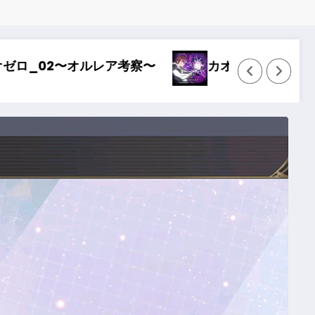
オゼロ_01〜どストライク〜
Wizardry Var