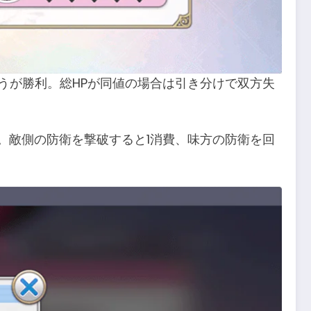
うが勝利。総HPが同値の場合は引き分けで双方失
。敵側の防衛を撃破すると1消費、味方の防衛を回