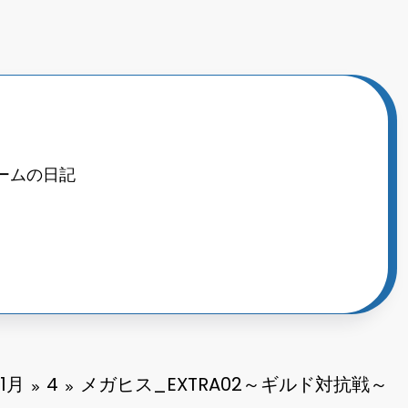
ームの日記
11月
4
メガヒス_EXTRA02～ギルド対抗戦～