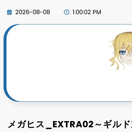
コ
ン
2026-08-08
1:00:04 PM
テ
ン
ツ
へ
ス
キ
ッ
プ
メガヒス_EXTRA02～ギル