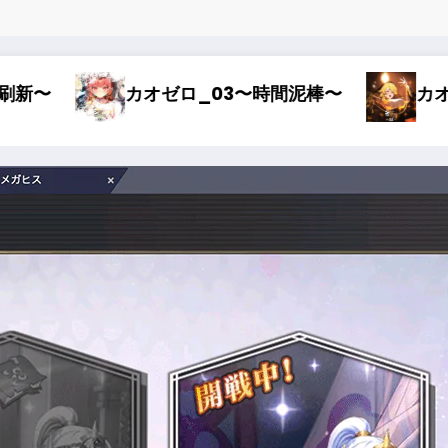
棒〜
カオゼロ_02〜オルレア考察〜
カ