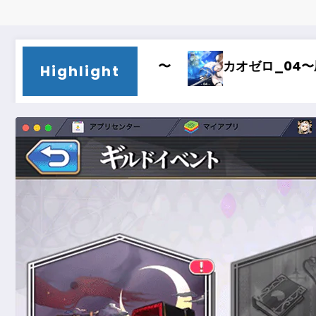
カオゼロ_04〜刷新〜
カオゼロ_03〜時間泥
Highlight