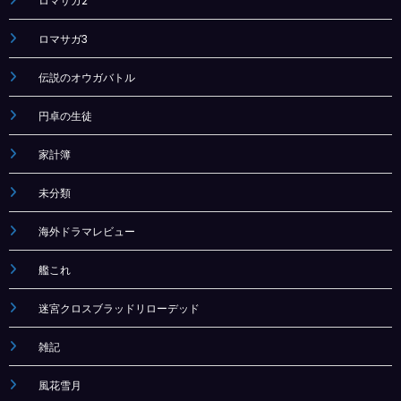
ロマサガ2
ロマサガ3
伝説のオウガバトル
円卓の生徒
家計簿
未分類
海外ドラマレビュー
艦これ
迷宮クロスブラッドリローデッド
雑記
風花雪月