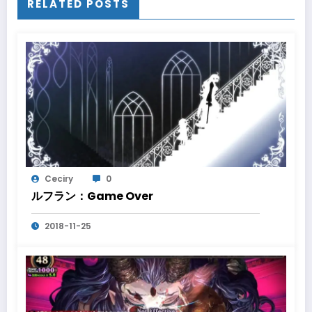
RELATED POSTS
Ceciry
0
ルフラン：Game Over
2018-11-25