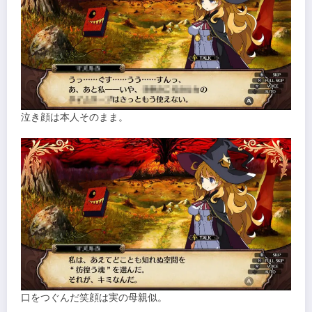
泣き顔は本人そのまま。
口をつぐんだ笑顔は実の母親似。