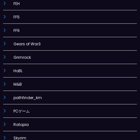
FEH
FF5
FF6
Gears of War3
Grimrock
HoBL
M&B
pathfinder_km
PCゲーム
Ratopia
Skyrim