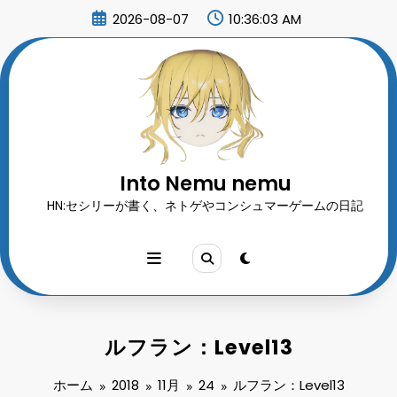
コ
2026-08-07
10:36:04 AM
ン
テ
ン
ツ
へ
ス
キ
ッ
プ
Into Nemu nemu
HN:セシリーが書く、ネトゲやコンシュマーゲームの日記
ルフラン：Level13
ホーム
2018
11月
24
ルフラン：Level13