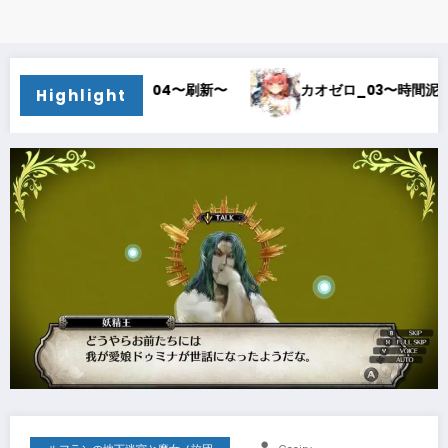
04〜刷新〜
カオゼロ_03〜時間泥棒〜
カオゼロ
Highlight