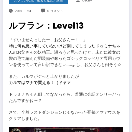
ルフランの地下迷宮と魔女ノ旅団
Ceciry
2018-11-24
0 コメント
ルフラン：Level13
「すいませんっしたー、お父さんー！！」
特に何も悪い事していないけど倒してしまったドゥミナちゃ
ん
のお父さんの妖精王。謝ろうと思ったけど、未だに彼女の
髪の毛で編んだ胴装備や奪ったゴシックコッペリア専用カヴ
ンを使っていて言い訳できない……よし、お父さんも倒そう☆
また、カルマがぐっと上がりましたが
カルマはマナで買える！（ドヤァ
ドゥミナちゃん倒してなかったら、普通に会話オンリーだっ
たんですかね〜？
さて、全然ラストダンジョンじゃなかった死都アマデウスを
クリアしました。