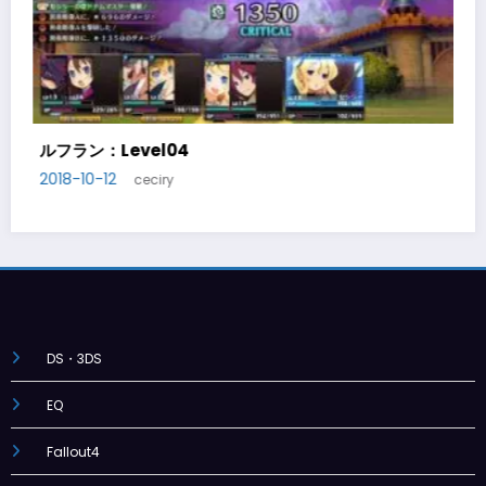
ルフラン：Level05
2018-10-14
ceciry
DS・3DS
EQ
Fallout4