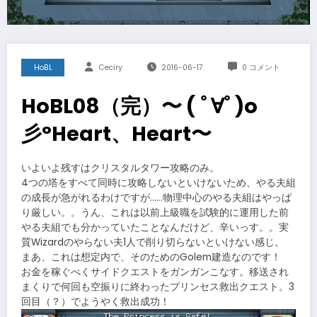
HoBL
Ceciry
2016-06-17
0 コメント
HoBL08（完）〜 ( ﾟ∀ﾟ)o
彡°Heart、Heart〜
いよいよ残すはクリスタルタワー攻略のみ。
4つの塔をすべて同時に攻略しないといけないため、やる夫組
の成長が急がれるわけですが……物理中心のやる夫組はやっぱ
り厳しい。。うん、これは以前上級職を試験的に運用した前
やる夫組でも分かっていたことなんだけど、辛いっす。。実
質Wizardのやらない夫1人で削り切らないといけない感じ。
まあ、これは想定内で、そのためのGolem建造なのです！
お金を稼ぐべくサイドクエストをガンガンこなす。移送され
まくりで何回も空振りに終わったプリンセス救出クエスト。3
回目（？）でようやく救出成功！