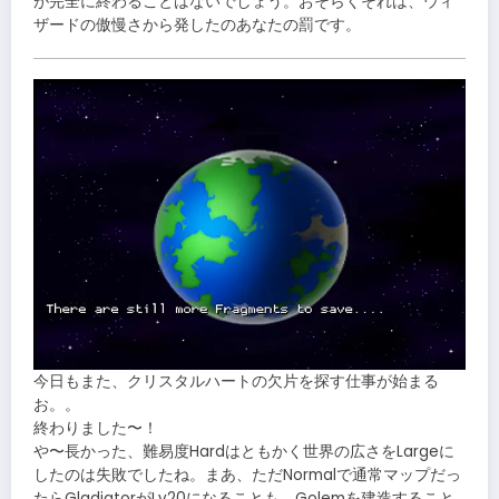
が完全に終わることはないでしょう。おそらくそれは、ウィ
ザードの傲慢さから発したのあなたの罰です。
今日もまた、クリスタルハートの欠片を探す仕事が始まる
お。。
終わりました〜！
や〜長かった、難易度Hardはともかく世界の広さをLargeに
したのは失敗でしたね。まあ、ただNormalで通常マップだっ
たらGladiatorがLv20になることも、Golemを建造すること