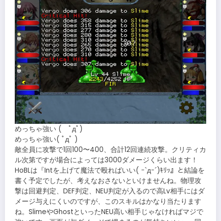
めっちゃ強い ( ﾟдﾟ)
めっちゃ強い( ﾟдﾟ )
敵全員に攻撃で1回100〜400、合計12回連続攻撃。クリティカ
ル次第ですが場合によっては3000ダメージくらい出ます！
HoBLは『Intを上げて魔法で殴ればいい( ｰ`дｰ´)ｷﾘｯ』と結論を
書く予定でしたが、考えなおさないといけませんね。物理攻
撃は回避判定、DEF判定、NEU判定が入るので高Lv相手にはダ
メージ与えにくいのですが、このスキルはかなり当たります
ね。SlimeやGhostといったNEU高い相手じゃなければマジで