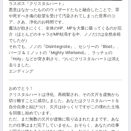
ラスボス『クリスタルハート』
悪意はなかったもののウィザードたちと融合したことで、罪
や死すべき魂の欲望を受けて汚染されてしまった世界のコ
ア、さあ、浄化のお時間です。
魔法が効きにくく、全体のHP、MPを大量に吸ってくるのが厄
介（ほとんどのキャラがMP枯渇する中、ノノだけは全然余裕
でしたが）
それでも、ノノの『Disintegrate』、セシリーの『Blast』、
バーゴ & ミノットの『Mighty Whirlwind』、ラッチェの
『Holy』などが突き刺さり、ついにクリスタルハートは消え
去りました。
エンディング
おめでとう！
クリスタルハートは浄化、再精製され、その欠片を虚無から
切り離すことに成功しました。あなたはクリスタルハートを
自分自身と結びつけ、欠片はゆっくりですがこの壊れた土地
を回復し始めています。
ただ、まだ無数の欠片が虚無に取り込まれたままです。あな
たの仕事はまだ完了していません。おそらく、あなたの仕事