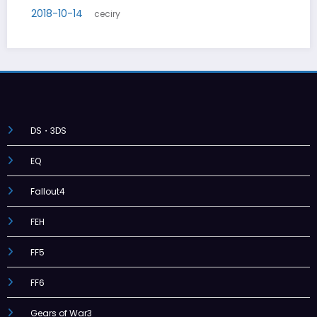
2018-10-20
ceciry
DS・3DS
EQ
Fallout4
FEH
FF5
FF6
Gears of War3