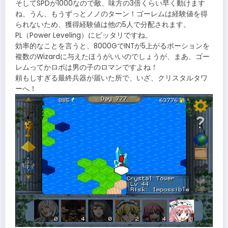
そしてSPDが1000なので敵、味方の3倍くらい早く動けます
ね、うん、もうずっとノノのターン！ゴーレムは経験値を得
られないため、獲得経験値は他の5人で分配されます。
PL（Power Leveling）にピッタリですね。
効率的なことを言うと、8000GでINTが5上がるポーションを
複数のWizardに与えたほうがいいのでしょうが、まあ、ゴー
レムってかロボは男の子のロマンですよね！
頼もしすぎる最終兵器が届いた所で、いざ、クリスタルタワ
ーへ！