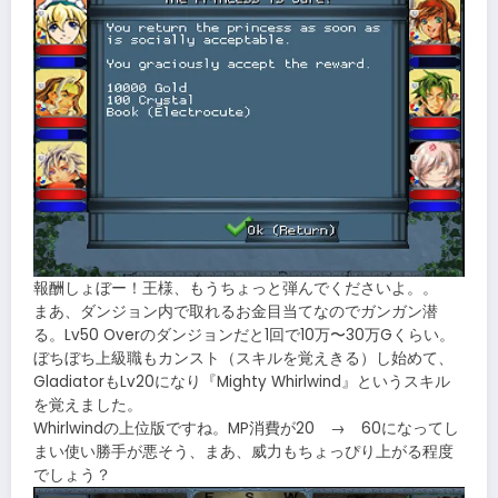
報酬しょぼー！王様、もうちょっと弾んでくださいよ。。
まあ、ダンジョン内で取れるお金目当てなのでガンガン潜
る。Lv50 Overのダンジョンだと1回で10万〜30万Gくらい。
ぼちぼち上級職もカンスト（スキルを覚えきる）し始めて、
GladiatorもLv20になり『Mighty Whirlwind』というスキル
を覚えました。
Whirlwindの上位版ですね。MP消費が20 → 60になってし
まい使い勝手が悪そう、まあ、威力もちょっぴり上がる程度
でしょう？