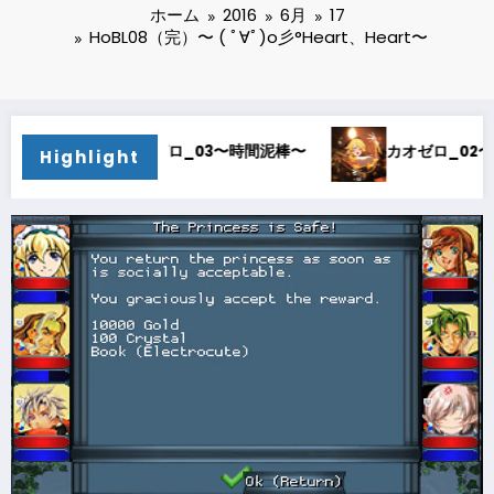
ホーム
2016
6月
17
HoBL08（完）〜 ( ﾟ∀ﾟ)o彡°Heart、Heart〜
棒〜
カオゼロ_02〜オルレア考察〜
カオゼロ_01
Highlight