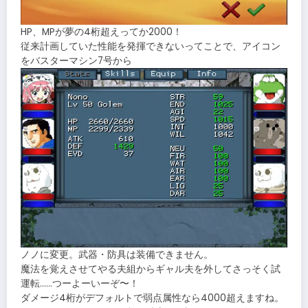
HP、MPが夢の4桁超えってか2000！
従来計画していた性能を発揮できないってことで、アイコン
をバスターマシン7号から
ノノに変更。武器・防具は装備できません。
魔法を覚えさせてやる夫組からギャル夫を外してさっそく試
運転……つーよーいーぞ〜！
ダメージ4桁がデフォルトで弱点属性なら4000超えますね。