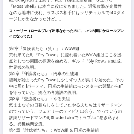
結局Knightのまま終了。NEU（物理攻撃耐性）を上げる
『Mass Shell』は本当に役に立ちました。通常攻撃が光属性
なのも地味に便利、ラスボス相手にはクリティカルで140ダメ
ージしか出なかったけど。。
ストーリー（ロールプレイ出来なかったのに、いつの間にかロールプレ
イになってた）
第1章『冒険者たち（笑）』：WoW組
荒れ果てた町『Pry Town』に流れ着いたWoW組はここを拠
点としつつ周囲の探索を始める。ギルド『Sly Row』の結成。
世界観の説明。
第2章『守護者たち』：円卓の生徒組
復興が始まったPry Townに少しずつ人が集まり始めた。その
中に居た1パーティ、円卓の生徒組はモンスターの襲撃から町
を守っていた。拠点の各施設の説明。
第3章『交流者たち』：やる夫組
気ままなその日暮らしをしていたやる夫たちはリザードマン
のでっていう、フェアリーのティピと出会う、でっていうの
故郷リザードマンの町Shade Lakeでトラブルに巻き込まれ
る。異種族間交流。
第4章『討伐者たち』：WoW組 & 円卓の生徒組