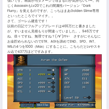
強いです。画面が与ダメージで埋まるのが気持ちいい〜。同
じくAssassinもLv20でこれの闇属性バージョン『Dark
Flurry』を覚えるのですが、こっちはまあGolden Slime専用
といったところでイマイチ。。
さて、ゴーレム建造です！
以前の日記でフルアップグレードは465万だと書きました
が、すいません見積もりが間違っていました。。946万です
ね、倍々ですね、無理ですね？(ﾉ∀`)ｱﾁｬｰ さすがにそんなに
お金貯められないのでSTR、AGIを諦めてEND、SPD、INT、
WILの4つを1000（Max）にすることに。こちらだとLvやスキ
ル込で437万ほどですみます。