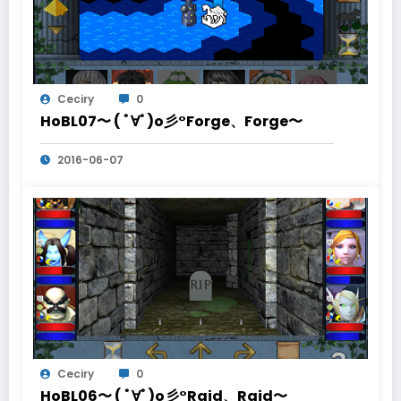
Ceciry
0
HoBL07〜 ( ﾟ∀ﾟ)o彡°Forge、Forge〜
2016-06-07
Ceciry
0
HoBL06〜 ( ﾟ∀ﾟ)o彡°Raid、Raid〜