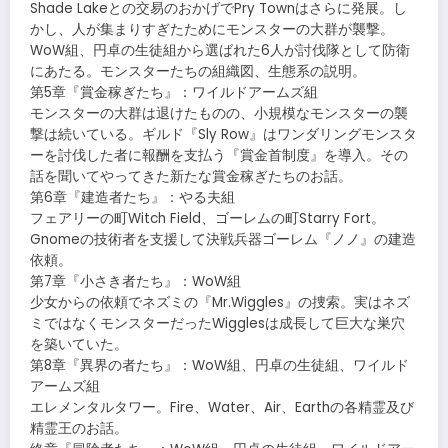
Shade Lakeとの交易のおかげでPry Townはさらに発展。し
かし、人が集まりすぎたためにモンスターの大群が襲撃。
WoW組、円卓の生徒組から選ばれた6人が討伐隊として防衛
にあたる。モンスターたちの組織図、生態系の説明。
第5章『賞金稼ぎたち』：ワイルドアームズ組
モンスターの大群は退けたものの、小規模なモンスターの襲
撃は続いている。ギルド『Sly Row』はワンダリングモンスタ
ーを討伐した者に報酬を支払う『賞金首制度』を導入。その
話を聞いてやってきた新たな賞金稼ぎたちのお話。
第6章『建造者たち』：やる夫組
フェアリーの町Witch Field、ゴーレムの町Starry Fort。
Gnomeの技術者を支援して決戦兵器ゴーレム『ノノ』の建造
依頼。
第7章『小さき者たち』：WoW組
少女からの依頼でネズミの『Mr.Wiggles』の捜索。実はネズ
ミではなくモンスターだったWigglesは成長して巨大な巣穴
を築いていた。
第8章『異界の者たち』：WoW組、円卓の生徒組、ワイルド
アームズ組
エレメンタルタワー。Fire、Water、Air、Earthの各精霊及び
精霊王のお話。