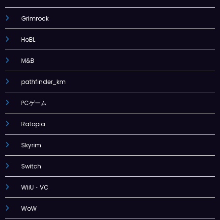
Grimrock
HoBL
M&B
pathfinder_km
PCゲーム
Ratopia
Skyrim
Switch
WiiU・VC
WoW