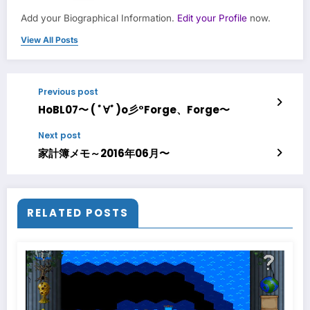
Add your Biographical Information.
Edit your Profile
now.
View All Posts
Previous post
HoBL07〜 ( ﾟ∀ﾟ)o彡°Forge、Forge〜
Next post
家計簿メモ～2016年06月〜
RELATED POSTS