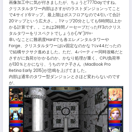
画像加工中に気が付きましたが、ちょうど777Dayですね。
クリスタルタワー内部はさすがのラストダンジョンってこと
で4サイド6マップ、最上階はボスフロアなので4引いて合計
20マップという広大さ。。1マップ20分としても6時間以上か
かる計算です。。これは2時間ノーセーブだったFF3のクリス
タルタワーをリスペクトでしょうか(ﾉ∀`)ｱﾁｬｰ
幸いなことに難易度Hardでも各エレメンタルタワーや
Forge、クリスタルタワーはLv固定なのかな？Lv44だったの
で結構サクサク進めました。ただ、4パーティー同時攻略だと
さすがに負荷がかかるのか、かなり処理が重く、CPU負荷率
が130％とかになり、うちのマク子さん（MacBook Pro
Retina Early 2015)が悲鳴を上げてました。
内部は通常のタワー型ダンジョンとさほど変わらないのです
が、