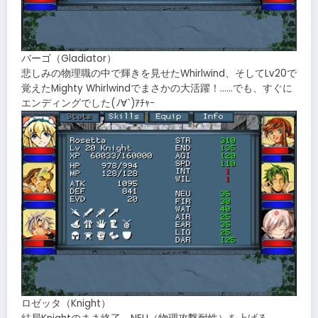
バーゴ（Gladiator）
悲しみの物理職の中で輝きを見せたWhirlwind、そしてLv20で
覚えたMighty Whirlwindでまさかの大活躍！……でも、すぐに
エンディングでした(ﾉ∀`)ｱﾁｬｰ
ロゼッタ（Knight）