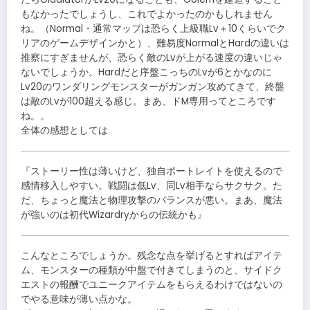
もなかったでしょうし、これでよかったのかもしれません
ね。（Normal・通常マップは恐らく上級職Lv＋10くらいでク
リアのゲームデザインかと）、難易度NormalとHardの違いは
推察にすぎませんが、恐らく敵のLvが上がる速度の違いじゃ
ないでしょうか。Hardだと序盤こっちのLvが6とかなのに
Lv20のワンダリングモンスターがガンガン攻めてきて、終盤
は敵のLvが100超える感じ。まあ、ドM専用ってところです
ね。。
全体の感想としては
『ストーリー性は薄いけど、独自ポートレイトを使えるので
感情移入しやすい。戦闘は低Lv、同Lv相手ならサクサク。た
だ、ちょっと魔法と物理攻撃のバランスが悪い。まあ、魔法
が強いのは初代Wizardryからの伝統かも』
こんなところでしょうか。残念な点を挙げるとすればアイテ
ム、モンスターの種類が中盤で付きてしまうのと、サイドク
エストの報酬でユニークアイテムをもらえるわけではないの
でやる意味が薄い点かな。