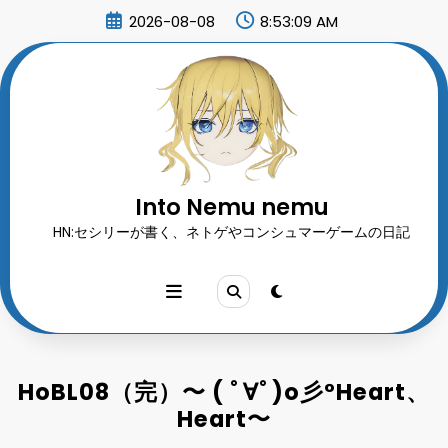
コ
2026-08-08
8:53:10 AM
ン
テ
ン
ツ
へ
ス
キ
ッ
プ
Into Nemu nemu
HN:セシリーが書く、ネトゲやコンシュマーゲームの日記
HoBL08（完）〜 ( ﾟ∀ﾟ)o彡°Heart、
Heart〜