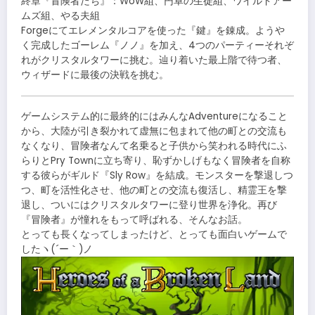
終章『冒険者たち』：WoW組、円卓の生徒組、ワイルドアー
ムズ組、やる夫組
Forgeにてエレメンタルコアを使った『鍵』を錬成。ようや
く完成したゴーレム『ノノ』を加え、4つのパーティーそれぞ
れがクリスタルタワーに挑む。辿り着いた最上階で待つ者、
ウィザードに最後の決戦を挑む。
ゲームシステム的に最終的にはみんなAdventureになること
から、大陸が引き裂かれて虚無に包まれて他の町との交流も
なくなり、冒険者なんて名乗ると子供から笑われる時代にふ
らりとPry Townに立ち寄り、恥ずかしげもなく冒険者を自称
する彼らがギルド『Sly Row』を結成。モンスターを撃退しつ
つ、町を活性化させ、他の町との交流も復活し、精霊王を撃
退し、ついにはクリスタルタワーに登り世界を浄化。再び
『冒険者』が憧れをもって呼ばれる、そんなお話。
とっても長くなってしまったけど、とっても面白いゲームで
したヽ(´ー｀)ノ