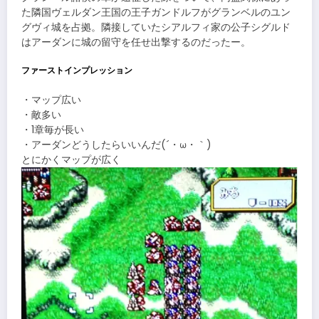
た隣国ヴェルダン王国の王子ガンドルフがグランベルのユン
グヴィ城を占拠。隣接していたシアルフィ家の公子シグルド
はアーダンに城の留守を任せ出撃するのだったー。
ファーストインプレッション
・マップ広い
・敵多い
・1章毎が長い
・アーダンどうしたらいいんだ(´・ω・｀)
とにかくマップが広く