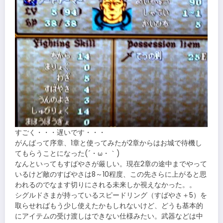
すごく・・・遅いです・・・
がんばって序章、1章と使ってみたが2章からはお城で待機し
てもらうことになった(´・ω・｀)
なんといってもすばやさが厳しい。現在2章の途中までやって
いるけど敵のすばやさは8～10程度、この先さらに上がると思
われるのでなます切りにされる未来しか視えなかった。。
シグルドさまが持っているスピードリング（すばやさ＋5）を
取らせればもう少し使えたかもしれないけど、どうも基本的
にアイテムの受け渡しはできない仕様みたい。武器などは中