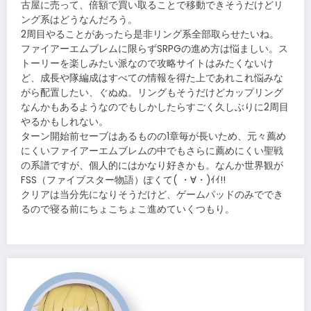
古屋に売って、倍額で買い取ることで移動できそうだけどリ
ング系はどうなんだろう。
2周目やることがあったら是非リング系全部取らせたいね。
ファイアーエムブレムに限らずSRPGの進め方は悩ましい。ス
トーリーを楽しみたい派なので攻略サイトはみたくないけ
ど、成長や隊編成はすべての情報を得た上であれこれ悩みな
がら配置したい、ぐぬぬ。リングもそうだけどカップリング
なんかもあるようなのでもしかしたらすごく久しぶりに2周目
やるかもしれない。
ターン開始前セーブはあるものの1章毎が長いため、元々薦め
にくいファイアーエムブレムの中でもさらに薦めにくい聖戦
の系譜ですが、個人的にはかなり好きかも。なんか世界観が
FSS（ファイブスター物語）ぽくて( ・∀・)ｲｲ!!
クリアは当分先になりそうだけど、ゲームパッドのみででき
るので寝る前にちょこちょこ進めていくつもり。