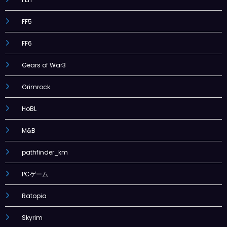
FF5
FF6
Gears of War3
Grimrock
HoBL
M&B
pathfinder_km
PCゲーム
Ratopia
Skyrim