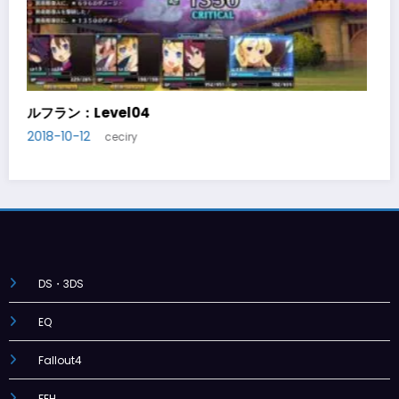
evel05
ルフラン：Level
2018-10-20
ceciry
cec
DS・3DS
EQ
Fallout4
FEH