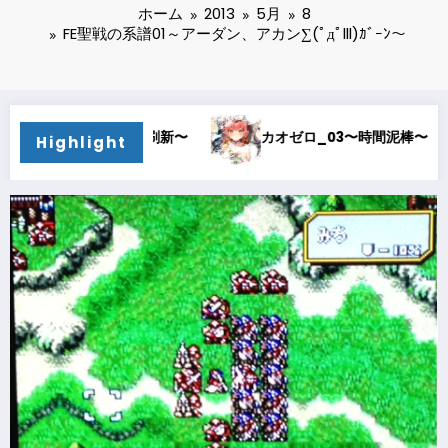
ホーム
2013
5月
8
FE聖戦の系譜01～アーダン、アカン∑(ﾟдﾟlll)ｶﾞｰﾝ～
カオゼロ_03〜時間泥棒〜
カオゼロ_02〜オルレア考察〜
Highlight