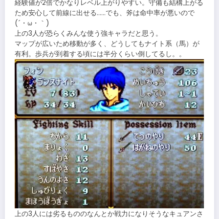
経験値が2倍でかなりレベル上がりやすい。守備も結構上がる
ため安心して前線に出せる……でも、斧は命中率が悪いので
(´・ω・｀)
上の3人が恐らくみんな使う強キャラだと思う。
マップが広いため移動が多く、どうしてもナイト系（馬）が
有利。歩兵が到着する頃には半分くらい倒してるし。。
上の3人には劣るもののなんとか戦力になりそうなキュアンさ