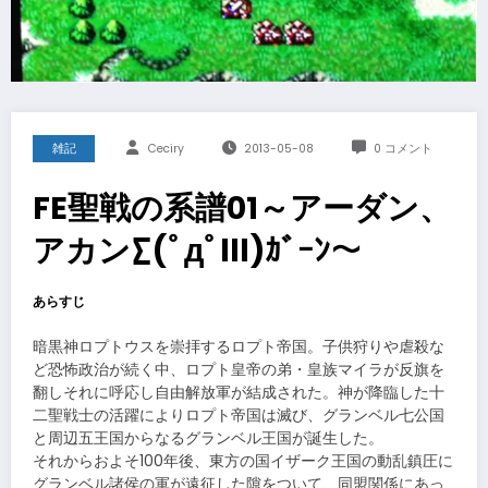
雑記
Ceciry
2013-05-08
0 コメント
FE聖戦の系譜01～アーダン、
アカン∑(ﾟдﾟlll)ｶﾞｰﾝ～
あらすじ
暗黒神ロプトウスを崇拝するロプト帝国。子供狩りや虐殺な
ど恐怖政治が続く中、ロプト皇帝の弟・皇族マイラが反旗を
翻しそれに呼応し自由解放軍が結成された。神が降臨した十
二聖戦士の活躍によりロプト帝国は滅び、グランベル七公国
と周辺五王国からなるグランベル王国が誕生した。
それからおよそ100年後、東方の国イザーク王国の動乱鎮圧に
グランベル諸侯の軍が遠征した隙をついて、同盟関係にあっ