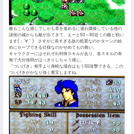
敵もこんな感じでしかも章を進めるに連れ隣接している他の
諸侯の城からも敵が出てきて、えーと50～80近くの敵と戦い
ます(；´∀｀) さすがに長すぎる故の処置なのかターンの始
めにセーブできる仕様なのがせめてもの救い。
キャラクターにはそれぞれ特殊スキルがあり、各スキルの有
無で大分強弱がはっきりしちゃう感じ。
『ついげき』相手より身軽な場合はもう1回攻撃できる。この
ついげきがかなり強く重宝しますね。