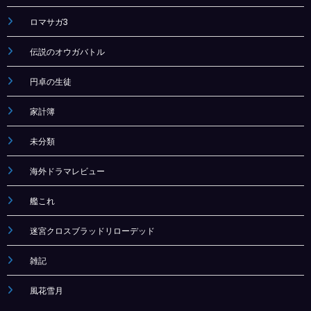
ロマサガ3
伝説のオウガバトル
円卓の生徒
家計簿
未分類
海外ドラマレビュー
艦これ
迷宮クロスブラッドリローデッド
雑記
風花雪月