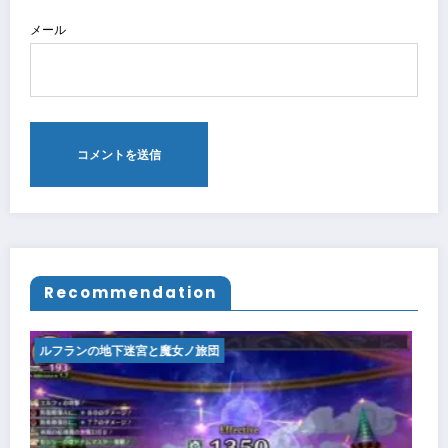
メール
Recommendation
地下迷宮と魔女ノ旅団
ルフランの地下迷