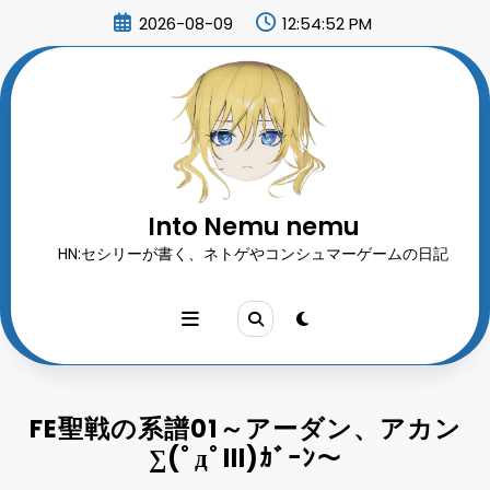
コ
2026-08-09
12:54:53 PM
ン
テ
ン
ツ
へ
ス
キ
ッ
プ
Into Nemu nemu
HN:セシリーが書く、ネトゲやコンシュマーゲームの日記
FE聖戦の系譜01～アーダン、アカン
∑(ﾟдﾟlll)ｶﾞｰﾝ～