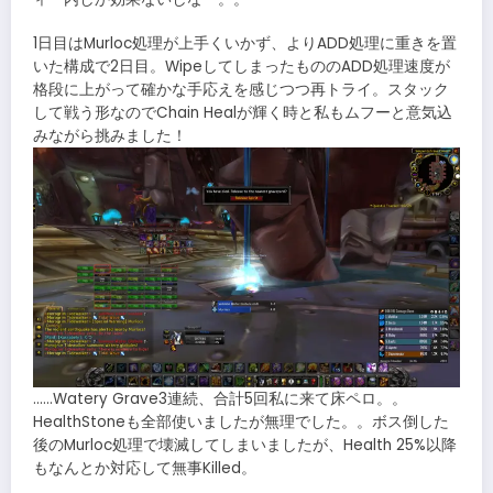
1日目はMurloc処理が上手くいかず、よりADD処理に重きを置
いた構成で2日目。WipeしてしまったもののADD処理速度が
格段に上がって確かな手応えを感じつつ再トライ。スタック
して戦う形なのでChain Healが輝く時と私もムフーと意気込
みながら挑みました！
……Watery Grave3連続、合計5回私に来て床ペロ。。
HealthStoneも全部使いましたが無理でした。。ボス倒した
後のMurloc処理で壊滅してしまいましたが、Health 25%以降
もなんとか対応して無事Killed。