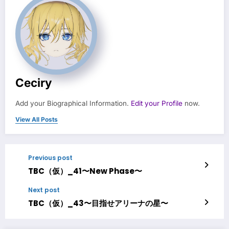
Ceciry
Add your Biographical Information.
Edit your Profile
now.
View All Posts
Previous post
TBC（仮）_41〜New Phase〜
Next post
TBC（仮）_43〜目指せアリーナの星〜