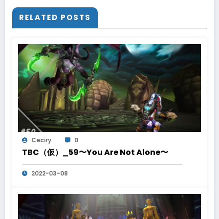
RELATED POSTS
Ceciry
0
TBC（仮）_59〜You Are Not Alone〜
2022-03-08