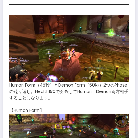
Human Form（45秒）とDemon Form（60秒）2つのPhase
の繰り返し。Health15%で分裂してHuman、Demon両方相手
することになります。
【Human Form】