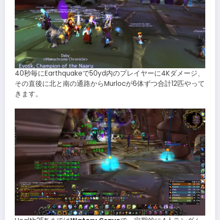
40秒毎にEarthquakeで50yd内のプレイヤーに4Kダメージ、
その直後に北と南の通路からMurlocが6体ずつ合計12匹やって
きます。