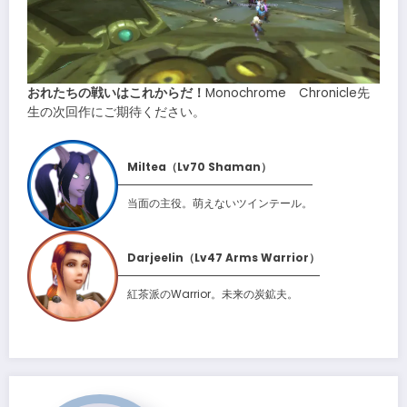
おれたちの戦いはこれからだ！
Monochrome Chronicle先
生の次回作にご期待ください。
Miltea（Lv70 Shaman）
当面の主役。萌えないツインテール。
Darjeelin（Lv47 Arms Warrior）
紅茶派のWarrior。未来の炭鉱夫。