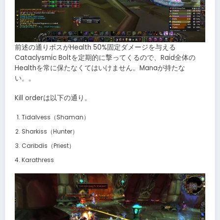
前述の通りボスがHealth 50%固定ダメージを与える
Cataclysmic Boltを定期的に撃ってくるので、Raid全体の
Healthを常に保たなくてはいけません。Manaが持たな
い。。
Kill orderは以下の通り。
Tidalvess（Shaman）
Sharkiss（Hunter）
Caribdis（Priest）
Karathress