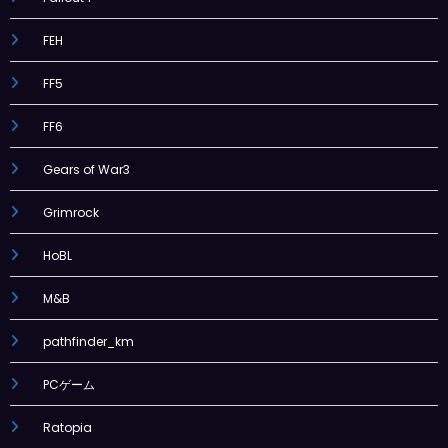
FEH
FF5
FF6
Gears of War3
Grimrock
HoBL
M&B
pathfinder_km
PCゲーム
Ratopia