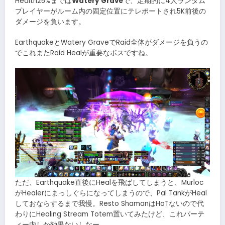
Health25%までは
Watery Grave
で、定期的に4人ランダム
プレイヤーがルーム内の固定位置にテレポートされ5K前後の
ダメージを負います。
EarthquakeとWatery GraveでRaid全体がダメージを負うの
でこれまたRaid Healが重要なボスですね。
ただ、Earthquake直後にHealを飛ばしてしまうと、Murloc
がHealerにまっしぐらになってしまうので、Pal TankがHeal
しておならするまで我慢。Resto ShamanはHoTないので代
わりにHealing Stream Totem置いてみたけど、これパーテ
ィー内しか効果ないしなー。。