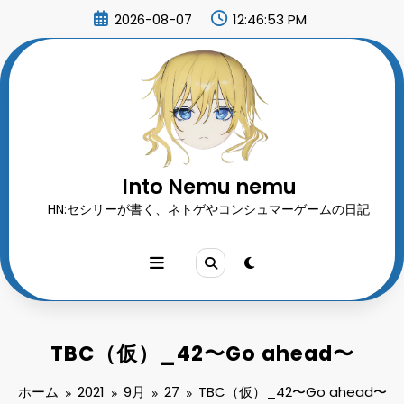
コ
2026-08-07
12:46:55 PM
ン
テ
ン
ツ
へ
ス
キ
ッ
プ
Into Nemu nemu
HN:セシリーが書く、ネトゲやコンシュマーゲームの日記
TBC（仮）_42〜Go ahead〜
ホーム
2021
9月
27
TBC（仮）_42〜Go ahead〜