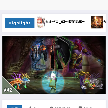
3〜時間泥棒〜
カオゼロ_02〜オルレア考察〜
カオ
Highlight