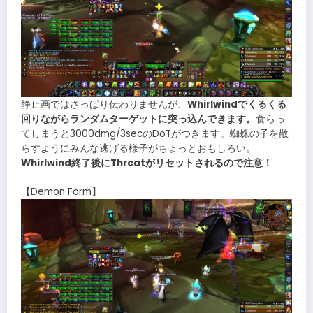
静止画ではさっぱり伝わりませんが、
Whirlwindでくるくる
回りながらランダムターゲットに突っ込んできます。
食らっ
てしまうと3000dmg/3secのDoTがつきます。蜘蛛の子を散
らすようにみんな逃げる様子がちょっとおもしろい。
Whirlwind終了後にThreatがリセットされるので注意！
【Demon Form】