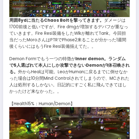
周囲8ydに当たるChaos Boltを撃ってきます。
ダメージは
1700前後と低いですが、Fire dmgが増加するデバフが重なっ
ていきます。Fire Resi装備をしたWlkが離れてTank。今回担
当だったMoroさんはPTRでPhase2来ることが分かった1週間
後くらいにはもうFire Resi装備揃えてた。。
Demon Formでもう一つの特徴が
Inner demon。ランダム
で5人選ばれて本人にしか攻撃できないDemonが1体召喚され
る。
外からHealは可能。LeoがHumanに戻るまでに倒せなか
った場合は10分間Mind Controlされてしまうので、MCされた
人は処刑するしかない。日記的にすごく私に飛んできてほし
かったけど来なかった。。
【Health15%：Human/Demon】