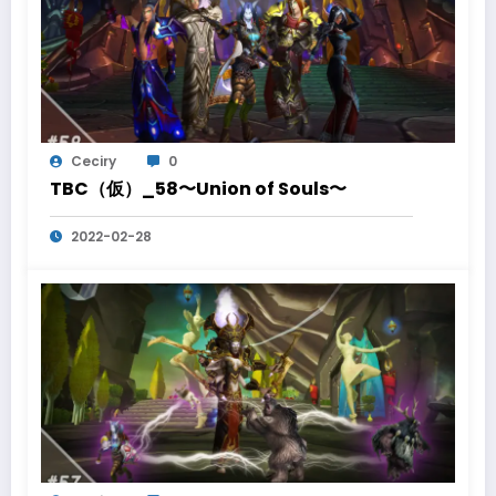
Ceciry
0
TBC（仮）_58〜Union of Souls〜
2022-02-28