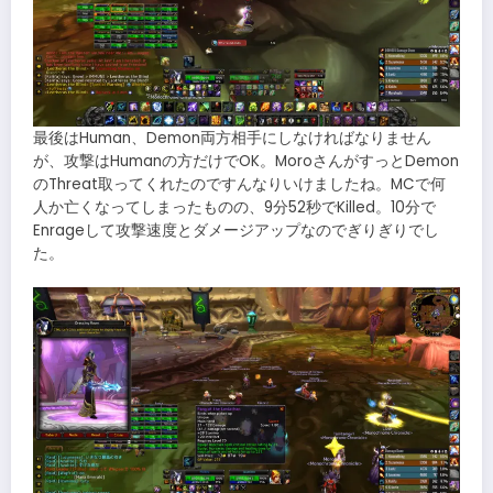
最後はHuman、Demon両方相手にしなければなりません
が、攻撃はHumanの方だけでOK。MoroさんがすっとDemon
のThreat取ってくれたのですんなりいけましたね。MCで何
人か亡くなってしまったものの、9分52秒でKilled。10分で
Enrageして攻撃速度とダメージアップなのでぎりぎりでし
た。