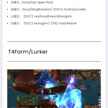
木曜日：Karazhan Open Raid
金曜日：Gruul/Magtheridon/【SSC】Hydross/Lurker
土曜日：【SSC】Leo/Karathress/Morogrim
日曜日：【SSC】Morogrim/【TK】Void Reaver
T4Farm/Lurker