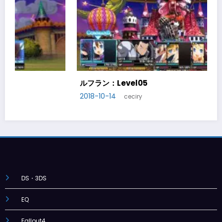
ルフラン：Level06
2018-10-20
ceciry
DS・3DS
EQ
Fallout4