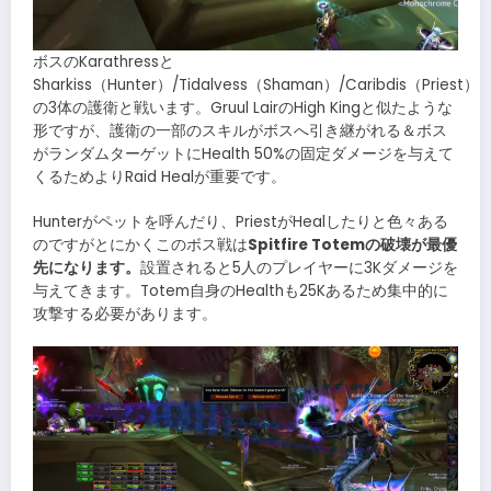
ボスのKarathressと
Sharkiss（Hunter）/Tidalvess（Shaman）/Caribdis（Priest）
の3体の護衛と戦います。Gruul LairのHigh Kingと似たような
形ですが、護衛の一部のスキルがボスへ引き継がれる＆ボス
がランダムターゲットにHealth 50%の固定ダメージを与えて
くるためよりRaid Healが重要です。
Hunterがペットを呼んだり、PriestがHealしたりと色々ある
のですがとにかくこのボス戦は
Spitfire Totemの破壊が最優
先になります。
設置されると5人のプレイヤーに3Kダメージを
与えてきます。Totem自身のHealthも25Kあるため集中的に
攻撃する必要があります。