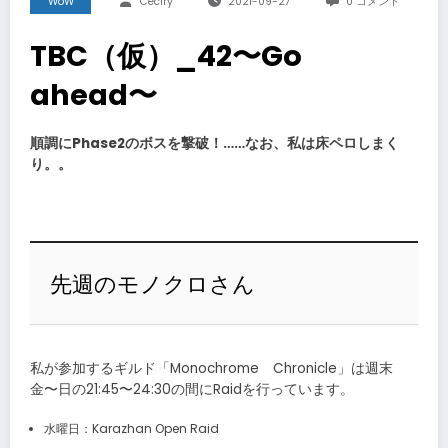
WoW
Ceciry
2021-09-27
0 コメント
TBC（仮）_42〜Go
ahead〜
順調にPhase2のボスを撃破！……なお、私は床ペロしまく
り。。
先週のモノクロさん
私が参加するギルド「Monochrome Chronicle」は週末
金〜日の21:45〜24:30の間にRaidを行っています。
水曜日：Karazhan Open Raid