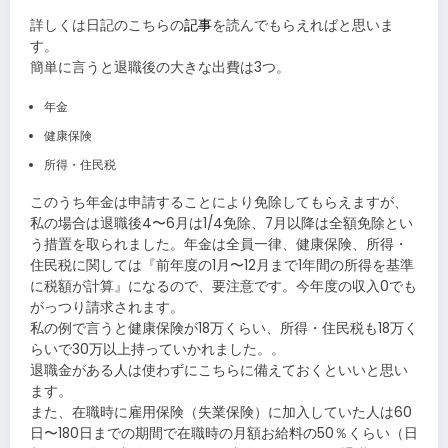
詳しくは日記のこちらの
記事
を読んでもらえればと思いま
す。
簡単に言うと退職後の大きな出費は3つ。
年金
健康保険
所得・住民税
このうち年金は申請することにより免除してもらえますが、
私の場合は退職後4〜6月は1/4免除、7月以降は全額免除とい
う措置を取られました。年金は全員一律、健康保険、所得・
住民税に関しては『前年度の1月〜12月まで1年間の所得を基準
に税額が計算』になるので、要注意です。今年度の収入0でも
がっつり請求されます。
私の例で言うと健康保険が18万くらい、所得・住民税も18万く
らいで30万以上持っていかれました。。
退職金がある人は使わずにこちらに備えておくといいと思い
ます。
また、在職時に雇用保険（失業保険）に加入していた人は60
日〜180日までの期間で在職時の月額お給料の50％くらい（日