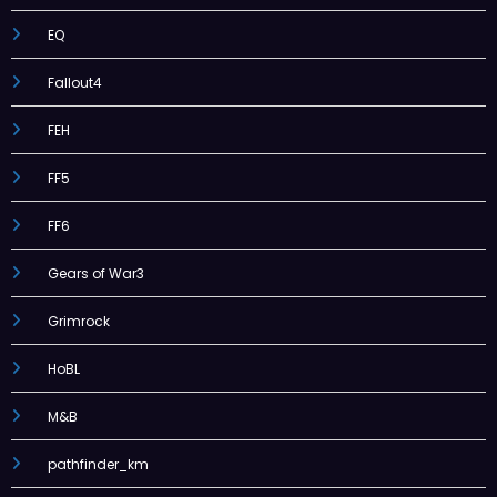
EQ
Fallout4
FEH
FF5
FF6
Gears of War3
Grimrock
HoBL
M&B
pathfinder_km