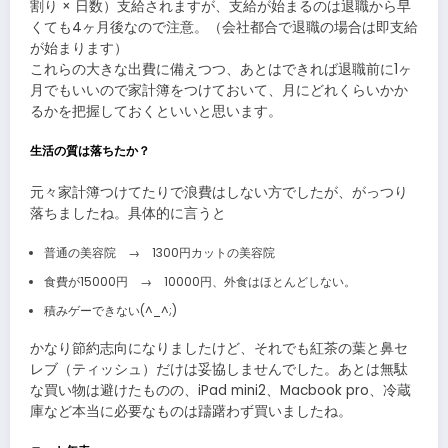
割り × 日数）支給されますが、支給が始まるのは退職から早
くても4ヶ月後なので注意。（会社都合で退職の場合は即支給
が始まります）
これらの大きな出費に備えつつ、あとはできれば退職前に1ヶ
月でもいいので家計簿をつけておいて、月にどれくらいかか
るかを把握しておくといいと思います。
生活の質は落ちたか？
元々家計簿つけてたりで浪費はしない方でしたが、がっつり
落ちましたね。具体的に言うと
普通の美容院 → 1300円カットの美容院
食費が15000円 → 10000円、外食はほとんどしない。
積みゲーできない(^_^;)
かなり節約志向になりましたけど、それでも紅茶の葉と鼻セ
レブ（ティッシュ）だけは妥協しませんでした。あとは無駄
な買い物は避けたものの、iPad mini2、Macbook pro、冷蔵
庫など本当に必要なものは躊躇わず買いましたね。