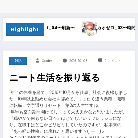
オゼロ_04〜刷新〜
カオゼロ_03〜時間泥棒〜
Highlight
雑記
Ceciry
2016-10-08
0 コメント
ニート生活を振り返る
1年半の休養を経て、2016年10月から仕事、社会に復帰しまし
た。10年以上勤めた会社を辞めて、まったく違う業種・職種
に転職。文字通りリセット、第2の人生ですね。
1年半も空白期間開けてしまって大丈夫かなと思いましたが、
『穏やかで何もない日々』はとてもいいリフレッシュにな
り、在職中はどこかピリピリしていたのですが、私本来の
『あっ軽い性格』に戻れたと思いますヽ(´ー｀)ノ
そんな私の1年半のニート生活をちょっと振り返ってみようと