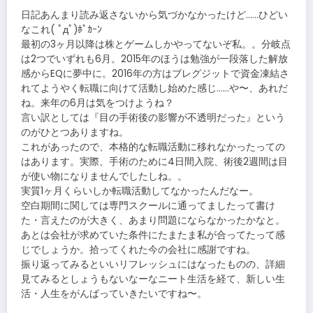
日記あんまり読み返さないから気づかなかったけど……ひどい
なこれ( ﾟдﾟ)ﾎﾟｶｰﾝ
最初の3ヶ月以降は株とゲームしかやってないぞ私。。分岐点
は2つでいずれも6月。2015年のほうは勉強が一段落した解放
感からEQに夢中に。2016年の方はブレグジットで資金凍結さ
れてようやく転職に向けて活動し始めた感じ……や〜、あれだ
ね。来年の6月は気をつけようね？
言い訳としては『目の手術後の影響が不透明だった』という
のがひとつありますね。
これがあったので、本格的な転職活動に移れなかったっての
はあります。実際、手術のために4日間入院、術後2週間は目
が使い物になりませんでしたしね。。
実質1ヶ月くらいしか転職活動してなかったんだなー。
空白期間に関しては専門スクールに通ってましたって書け
た・言えたのが大きく、あまり問題にならなかったかなと。
あとは会社が求めていた条件にたまたま私が合ってたって感
じでしょうか。拾ってくれた今の会社に感謝ですね。
振り返ってみるといいリフレッシュにはなったものの、詳細
見てみるとしょうもないなーなニート生活を経て、新しい生
活・人生をがんばっていきたいですね〜。