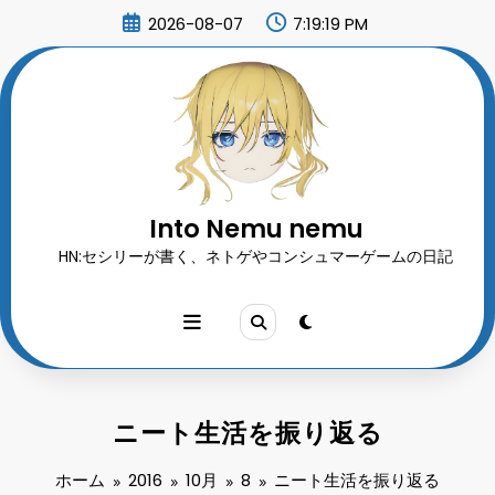
コ
2026-08-07
7:19:20 PM
ン
テ
ン
ツ
へ
ス
キ
ッ
プ
Into Nemu nemu
HN:セシリーが書く、ネトゲやコンシュマーゲームの日記
ニート生活を振り返る
ホーム
2016
10月
8
ニート生活を振り返る