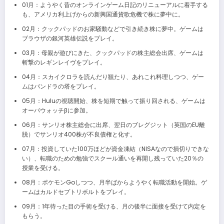
01月：ようやく昔のオンラインゲーム日記のリニューアルに着手する
も、アメリカ利上げからの新興国通貨歌危機で株に夢中に。
02月：クックパッドのお家騒動などで引き続き株に夢中。ゲームは
ブラウザの銀河英雄伝説をプレイ。
03月：母親が遊びにきた、クックパッドの株主総会出席、ゲームは
斬撃のレギンレイヴをプレイ。
04月：スカイクロラを読んだり観たり、あれこれ料理しつつ、ゲー
ムはパンドラの塔をプレイ。
05月：Huluの視聴開始、株を短期で触って振り回される、ゲームは
オーバウォッチβに参加。
06月：サンリオ株主総会に出席、翌日のブレグジット（英国のEU離
脱）でサンリオ400株が不良債権と化す。
07月：投資していた100万ほどが資金凍結（NISAなので損切りできな
い）、転職のための勉強でスクール通いを再開し残っていた20％の
授業を受ける。
08月：ポケモンGoしつつ、月半ばからようやく転職活動を開始。ゲ
ームはカルドセプトリボルトをプレイ。
09月：1年待った目の手術を受ける、月の後半に面接を受けて内定を
もらう。