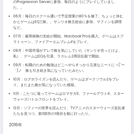
のProgression Serverに参加、毎日のようにプレイしていまし
た。。
06月：毎日のスクール通いで予定授業の80％を修了。ちょっと休む
かとゲームはEQ三昧。。サンリオ株主総会に参加、マフィンを調理
など。
07月：雇用保険の支給が開始。Macbook Proを購入。ゲームはスプ
ラトゥーン、ファイアーエムブレムifをプレイ。
08月：中国市場がアレで株を気にしていた（サンリオ売っとけよ、
私）、ゲームはEQを引退、ラスレム2周目乱殺で開始。
09月：転職のための勉強はどこへやらすっかり立派なニートにヽ(´ー
｀)ノ 株も引き続き気になっていたみたい。
10月：ログホライズンを読んだり、ゲームはダークソウル2をプレ
イ。またまた株が気になっていた模様。
11月：こたつに篭ってゲームはロマサガ3、ファールアウト4、スター
ウォーズバトルフロントをプレイ。
12月：ソフィーの世界を読んだり、TVアニメのスターウォーズ反乱者
たちを見つつ、新3部作の1発目を観に行ったり。
2016年