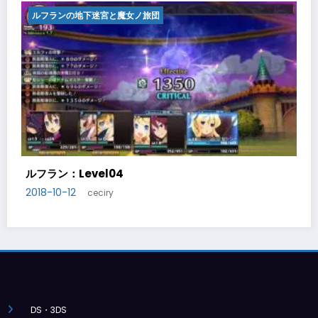
ルフランの地下迷宮と魔女ノ旅団
ルフラン：Level05
2018-10-14
ceciry
DS・3DS