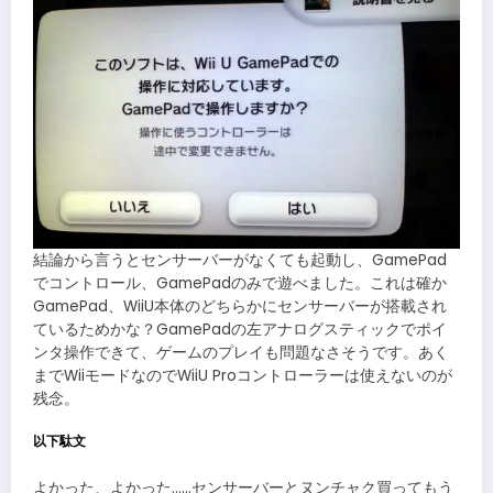
結論から言うとセンサーバーがなくても起動し、GamePad
でコントロール、GamePadのみで遊べました。これは確か
GamePad、WiiU本体のどちらかにセンサーバーが搭載され
ているためかな？GamePadの左アナログスティックでポイ
ンタ操作できて、ゲームのプレイも問題なさそうです。あく
までWiiモードなのでWiiU Proコントローラーは使えないのが
残念。
以下駄文
よかった、よかった……センサーバーとヌンチャク買ってもう