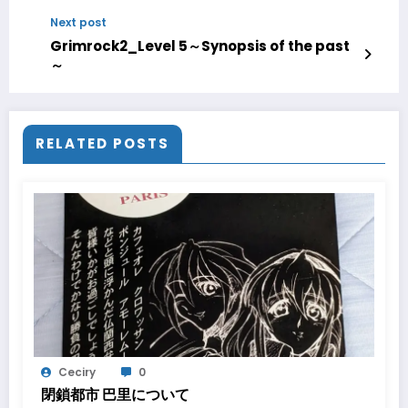
Next post
Grimrock2_Level 5～Synopsis of the past
～
RELATED POSTS
Ceciry
0
閉鎖都市 巴里について