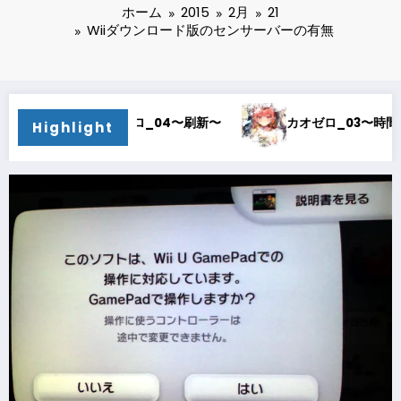
ホーム
2015
2月
21
Wiiダウンロード版のセンサーバーの有無
オゼロ_04〜刷新〜
カオゼロ_03〜時間泥棒〜
カ
Highlight