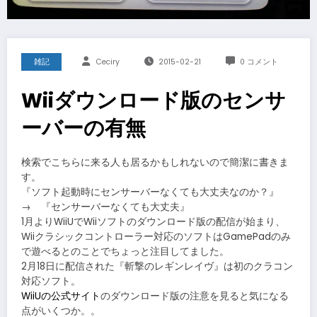
雑記
Ceciry
2015-02-21
0 コメント
Wiiダウンロード版のセンサ
ーバーの有無
検索でこちらに来る人も居るかもしれないので簡潔に書きま
す。
『ソフト起動時にセンサーバーなくても大丈夫なのか？』
→ 『センサーバーなくても大丈夫』
1月よりWiiUでWiiソフトのダウンロード版の配信が始まり、
Wiiクラシックコントローラー対応のソフトはGamePadのみ
で遊べるとのことでちょっと注目してました。
2月18日に配信された『斬撃のレギンレイヴ』は初のクラコン
対応ソフト。
WiiUの公式サイト
のダウンロード版の注意を見ると気になる
点がいくつか。。