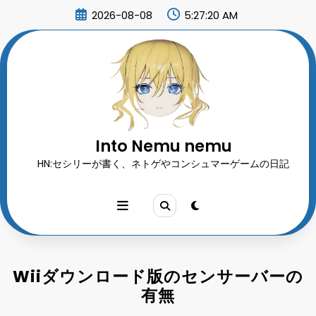
コ
2026-08-08
5:27:21 AM
ン
テ
ン
ツ
へ
ス
キ
ッ
プ
Into Nemu nemu
HN:セシリーが書く、ネトゲやコンシュマーゲームの日記
Wiiダウンロード版のセンサーバーの
有無