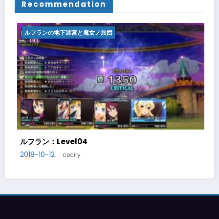
Recommendation
ルフランの地下迷宮と魔女ノ旅団
ルフラン：Level05
2018-10-14
ceciry