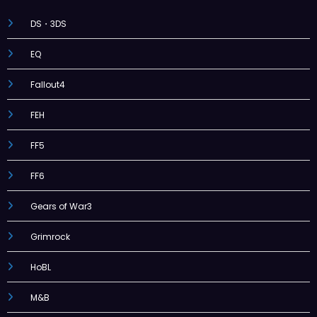
DS・3DS
EQ
Fallout4
FEH
FF5
FF6
Gears of War3
Grimrock
HoBL
M&B