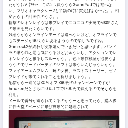
たがな(ﾉ∀`)ｱﾁｬｰ この2つ買うならGamePadでは遊べな
い、マリオギャラクシー2も半額の時に買えばよかった。。相
変わらずの計画性のなさ。。
斬撃のレギンレイヴは未プレイでニコニコの実況でMSSPさん
の動画を見たくらいです。
残念ながらオンラインモードは遊べないけど、オフラインで
もステージが60くらいあるようなので楽しみですね。
Grimrock2が終わり次第遊んでいきたいと思います。パンド
ラの塔や罪と罰も気になるけどお金ないし、アクションでレ
ギンレイヴと被るしスルーかな。。色々動作検証が必要なよ
うなのでサードパーティのソフトは来ないんじゃないかな。
ファイアーエムブレム 暁の女神、ラストストーリー、ゼノ
ブレイドが来てくれることを祈りましょう。。
配信から一週間は30％オフ1890円のキャンペーンですが
Amazonだとさらに10％オフで1700円で買えるので
そちら
を
利用。
メールで番号が送られてくるのかなーと思ってたら、購入後
に任天堂のページに飛び自動的に処理されて