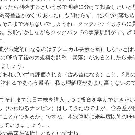
なったら利確するという形で明確に分けて投資したいと
んで為替差益がかなりあったにも関わらず、北米での落ち
らそこまで落ちないでしょうね。クックパッドはさらに
もね。お恥ずかしながらクックパッドの事業展開が早すぎ
す。
下値が限定的になるのはテクニカル要素を気にしないと
カのQE終了後の大規模な調整（暴落）があるとしたら来
きましょう。
であればいずれ評価される（含み益になる）こと、2月の
く訪れるであろう暴落。私は理解度があまり高くないので
してそれまでは日本株を購入しつつ投資を学んでいきた
し（いわゆるナンピン）はしてきたのですが、含み益が
ことができるか』ですね。本決算時に来年度以降のPE
験していきましょう。。
級の暴落を体験しときたいですね。