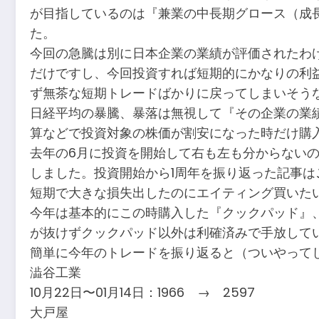
が目指しているのは『兼業の中長期グロース（成
た。
今回の急騰は別に日本企業の業績が評価されたわけ
だけですし、今回投資すれば短期的にかなりの利
ず無茶な短期トレードばかりに戻ってしまいそう
日経平均の暴騰、暴落は無視して『その企業の業
算などで投資対象の株価が割安になった時だけ購
去年の6月に投資を開始して右も左も分からない
しました。投資開始から1周年を振り返った記事は
短期で大きな損失出したのにエイティング買いた
今年は基本的にこの時購入した『クックパッド』
が抜けずクックパッド以外は利確済みで手放して
簡単に今年のトレードを振り返ると（ついやって
澁谷工業
10月22日〜01月14日：1966 → 2597
大戸屋