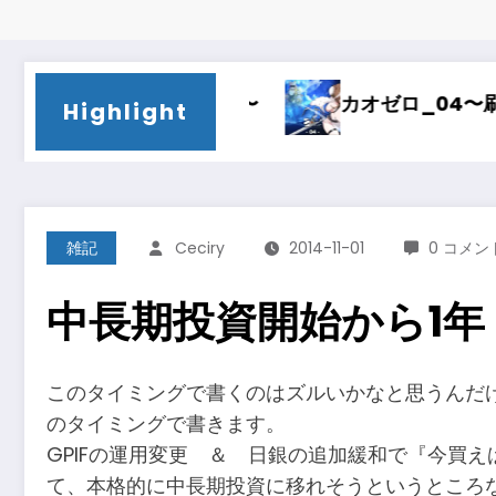
カ〜
カオゼロ_04〜刷新〜
カオゼロ_
Highlight
雑記
Ceciry
2014-11-01
0 コメン
中長期投資開始から1年
このタイミングで書くのはズルいかなと思うんだ
のタイミングで書きます。
GPIFの運用変更 ＆ 日銀の追加緩和で『今買
て、本格的に中長期投資に移れそうというところ