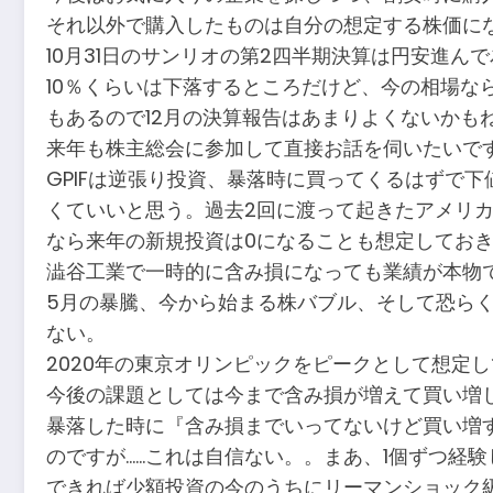
それ以外で購入したものは自分の想定する株価に
10月31日のサンリオの第2四半期決算は円安進
10％くらいは下落するところだけど、今の相場な
もあるので12月の決算報告はあまりよくないか
来年も株主総会に参加して直接お話を伺いたいで
GPIFは逆張り投資、暴落時に買ってくるはずで
くていいと思う。過去2回に渡って起きたアメリ
なら来年の新規投資は0になることも想定してお
澁谷工業で一時的に含み損になっても業績が本物
5月の暴騰、今から始まる株バブル、そして恐ら
ない。
2020年の東京オリンピックをピークとして想定
今後の課題としては今まで含み損が増えて買い増
暴落した時に『含み損までいってないけど買い増す
のですが……これは自信ない。。まあ、1個ずつ経
できれば少額投資の今のうちにリーマンショック