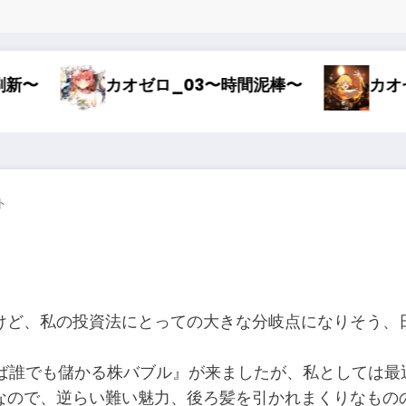
03〜時間泥棒〜
カオゼロ_02〜オルレア考察
ト
けど、私の投資法にとっての大きな分岐点になりそう、
えば誰でも儲かる株バブル』が来ましたが、私としては
なので、逆らい難い魅力、後ろ髪を引かれまくりなもの