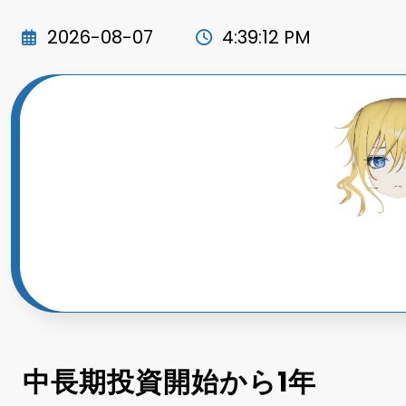
コ
ン
2026-08-07
4:39:13 PM
テ
ン
ツ
へ
ス
キ
ッ
プ
中長期投資開始から1年