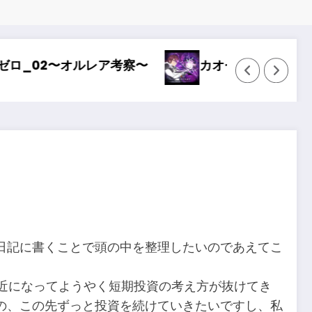
〜
カオゼロ_01〜どストライク〜
Wiz
日記に書くことで頭の中を整理したいのであえてこ
最近になってようやく短期投資の考え方が抜けてき
の、この先ずっと投資を続けていきたいですし、私