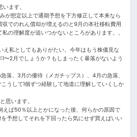
思います。
込みが想定以上で通期予想を下方修正して本来なら
買収でのれん償却が増えるのと9月の本社移転費用
て私の理解度が追いつかないところがあります。。
はいえ私としてもありがたい。今年はもう株価見な
年1〜2月でしょうか？もしまったく暴落がないよう
急落、3月の優待（メガチップス）、4月の急落、
こうして1個ずつ経験して地道に理解していくしか
いと思います。
例えば50％以上とかになった後、何らかの原因で
Rを予想してそれを下回ったら気にせず買えばいい